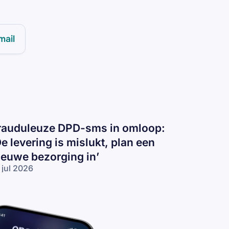
mail
rauduleuze DPD-sms in omloop:
De levering is mislukt, plan een
ieuwe bezorging in’
 jul 2026
auduleuze
D-sms in
loop:
e levering
 mislukt,
an een