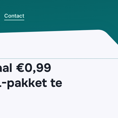
Contact
aal €0,99
-pakket te