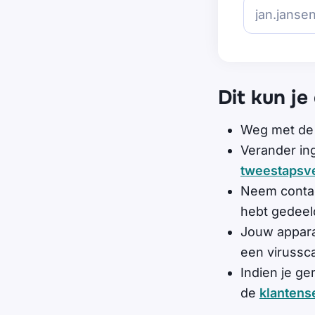
Dit kun je
Weg met d
Verander i
tweestapsve
Neem contac
hebt gedeel
Jouw appara
een virussca
Indien je ge
de
klantens