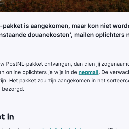
-pakket is aangekomen, maar kon niet word
staande douanekosten', mailen oplichters
.
ouw PostNL-pakket ontvangen, dan dien jij zogenaa
n online oplichters je wijs in de
nepmail
. De verwac
 zijn. Het pakket zou zijn aangekomen in het sorteer
n bezorgd.
t in