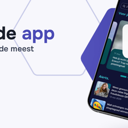
+31
ni
97023459367
be
in’
de
app
 de meest