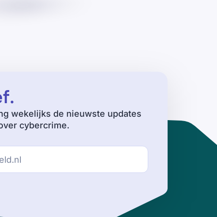
ef
.
ng wekelijks de nieuwste updates
ver cybercrime.