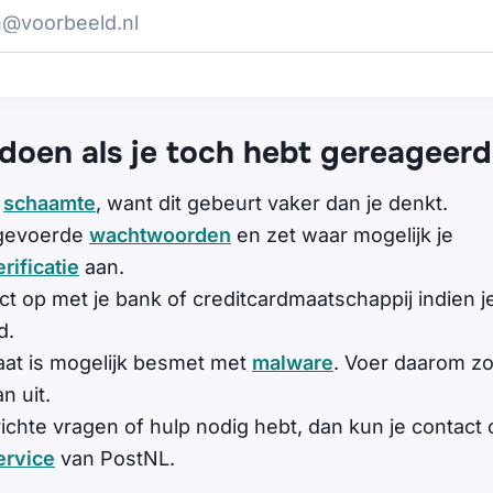
 doen als je toch hebt gereageerd
e
schaamte
, want dit gebeurt vaker dan je denkt.
ngevoerde
wachtwoorden
en zet waar mogelijk je
rificatie
aan.
t op met je bank of creditcardmaatschappij indien
d.
at is mogelijk besmet met
malware
. Voer daarom zo
n uit.
richte vragen of hulp nodig hebt, dan kun je conta
ervice
van PostNL.