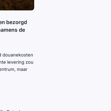
en bezorgd
 namens de
md douanekosten
hte levering zou
centrum, maar