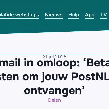
lafide webshops
Nieuws
Hulp
App
TV
31 jul 2025
mail in omloop: ‘Bet
ten om jouw PostNL
ontvangen’
Delen