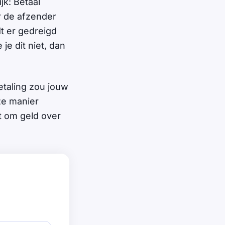
ijk: Betaal
r de afzender
t er gedreigd
je dit niet, dan
etaling zou jouw
ze manier
t om geld over