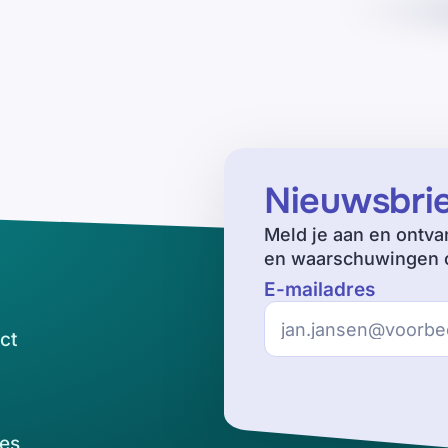
Nieuwsbri
Meld je aan en ontva
en waarschuwingen o
E-mailadres
ct
es