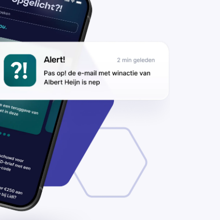
euwe
zorging