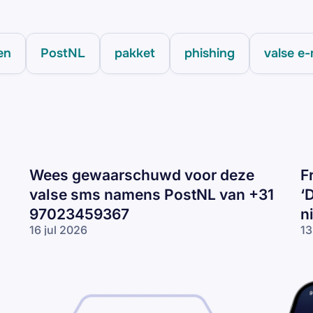
en
PostNL
pakket
phishing
valse e-
Wees gewaarschuwd voor deze
F
valse sms namens PostNL van +31
‘
97023459367
n
16 jul 2026
13
Wees
Fr
gewaarschuwd
DP
voor deze
om
valse sms
‘D
namens
is
PostNL van
pl