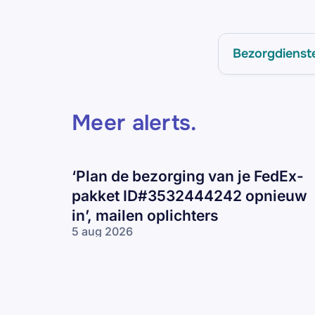
Bezorgdienst
Meer alerts
.
‘Plan de bezorging van je FedEx-
pakket ID#3532444242 opnieuw
in’, mailen oplichters
5 aug 2026
‘Plan de
bezorging van
je FedEx-pakket
ID#3532444242
opnieuw in’,
mailen