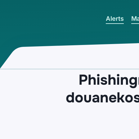
Ga naar hoofdinhoud
Alerts
Ma
Phishing
douanekos