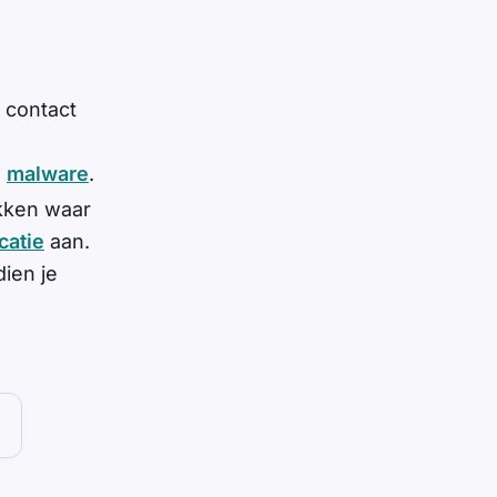
 contact
e
malware
.
ekken waar
catie
aan.
ien je