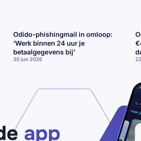
Odido-phishingmail in omloop:
O
‘Werk binnen 24 uur je
€
betaalgegevens bij’
d
30 jun 2026
22
Odido-
Od
phishingmail in
ph
omloop: ‘Werk
‘J
binnen 24 uur
€
je
ve
betaalgegevens
we
bij’
da
de
app