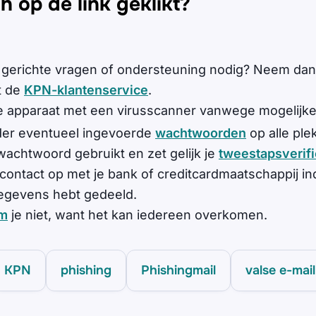
h op de link geklikt?
 gerichte vragen of ondersteuning nodig? Neem dan
t de
KPN-klantenservice
.
e apparaat met een virusscanner vanwege mogelijk
er eventueel ingevoerde
wachtwoorden
op alle pl
 wachtwoord gebruikt en zet gelijk je
tweestapsverifi
ontact op met je bank of creditcardmaatschappij ind
egevens hebt gedeeld.
m
je niet, want het kan iedereen overkomen.
KPN
phishing
Phishingmail
valse e-mail