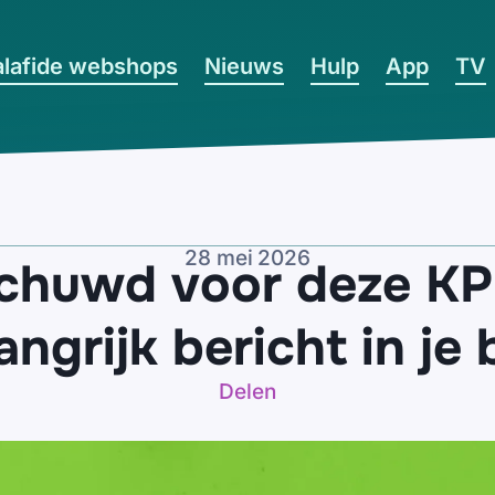
lafide webshops
Nieuws
Hulp
App
TV
28 mei 2026
huwd voor deze KP
angrijk bericht in je
Delen