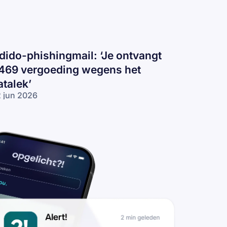
dido-phishingmail: ‘Je ontvangt
469 vergoeding wegens het
atalek’
 jun 2026
ido-
ishingmail:
e ontvangt
469
rgoeding
gens het
talek’