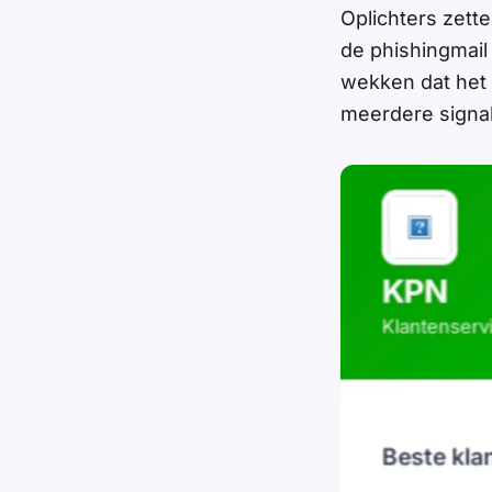
Oplichters zet
de phishingmai
wekken dat het o
meerdere signal