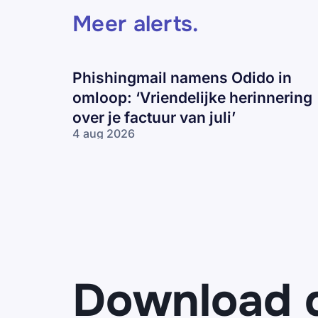
Meer alerts
.
Phishingmail namens Odido in
omloop: ‘Vriendelijke herinnering
over je factuur van juli’
4 aug 2026
Phishingmail
namens
Odido in
omloop:
‘Vriendelijke
herinnering
over je
factuur van
juli’
Download 