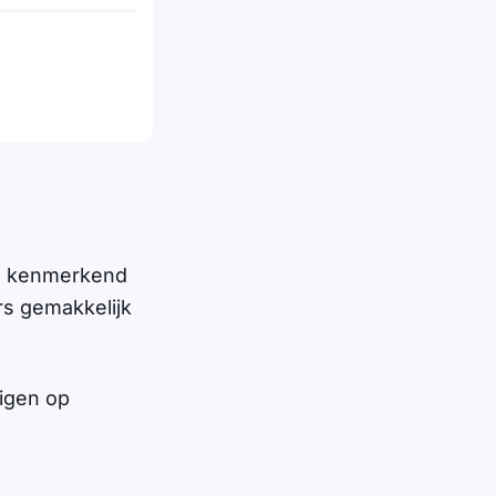
 is kenmerkend
rs gemakkelijk
igen op