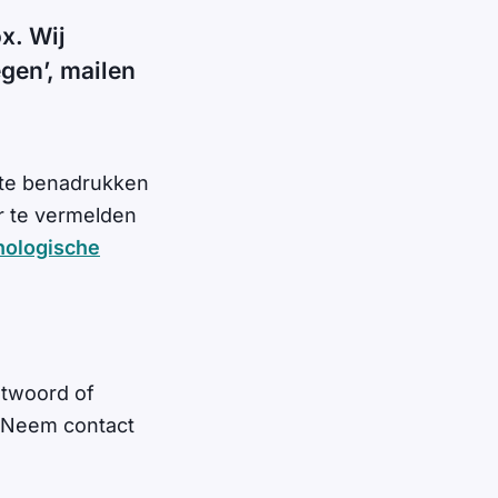
x. Wij
egen’, mailen
r te benadrukken
er te vermelden
hologische
htwoord of
? Neem contact