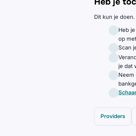
Heb je toc
Dit kun je doen.
Heb je
op me
Scan j
Verand
je dat
Neem c
bankg
Schaa
Providers