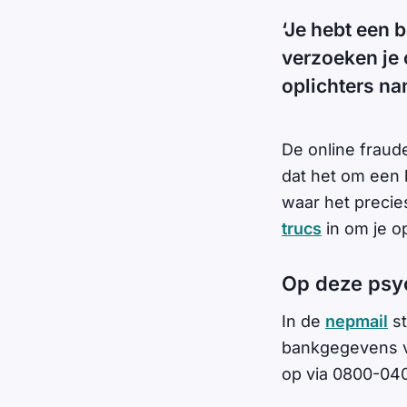
‘Je hebt een 
verzoeken je 
oplichters n
De online fraud
dat het om een 
waar het precie
trucs
in om je o
Op deze psyc
In de
nepmail
st
bankgegevens vi
op via 0800-04