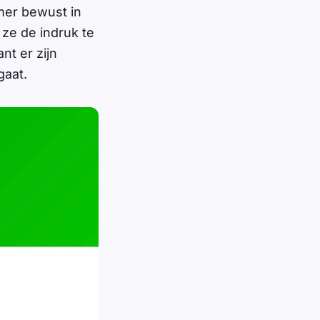
mer bewust in
ze de indruk te
nt er zijn
gaat.