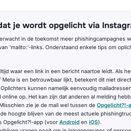
at je wordt opgelicht via Instag
erwacht in de toekomst meer phishingcampagnes wa
n 'mailto:'-links. Onderstaand enkele tips om oplich
ltijd waar een link in een bericht naartoe leidt. Als h
Meta is en betrouwbaar lijkt, betekent dit niet direct 
n. Oplichters kunnen namelijk eenvoudig mailadresse
l online op. Het kan zijn dat anderen al melding he
 Misschien zie je de mail wel tussen de
Opgelicht?!-a
p de hoogte blijven van de meest actuele phishingtr
s Opgelicht?!-app (voor
Android
en
iOS
).
drijven vragen nooit om je inloggegevens of persoon