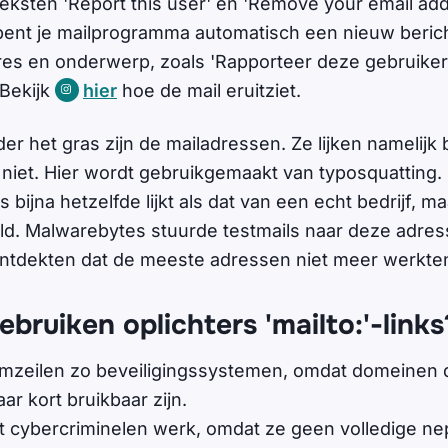
teksten 'Report this user' en 'Remove your email addr
, opent je mailprogramma automatisch een nieuw beric
res en onderwerp, zoals 'Rapporteer deze gebruiker'
 Bekijk
hier
hoe de mail eruitziet.
er het gras zijn de mailadressen. Ze lijken namelijk
 niet. Hier wordt gebruikgemaakt van typosquatting. D
 bijna hetzelfde lijkt als dat van een echt bedrijf, ma
ld. Malwarebytes stuurde testmails naar deze adre
ntdekten dat de meeste adressen niet meer werkte
ruiken oplichters 'mailto:'-links
omzeilen zo beveiligingssystemen, omdat domeinen 
ar kort bruikbaar zijn.
t cybercriminelen werk, omdat ze geen volledige ne