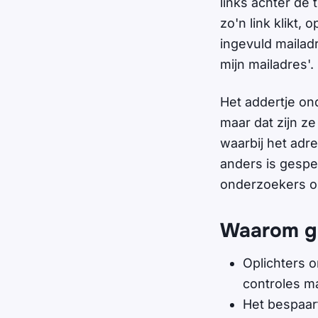
links achter de 
zo'n link klikt
ingevuld mailad
mijn mailadres'.
Het addertje ond
maar dat zijn ze
waarbij het adres
anders is gespe
onderzoekers o
Waarom geb
Oplichters 
controles ma
Het bespaar