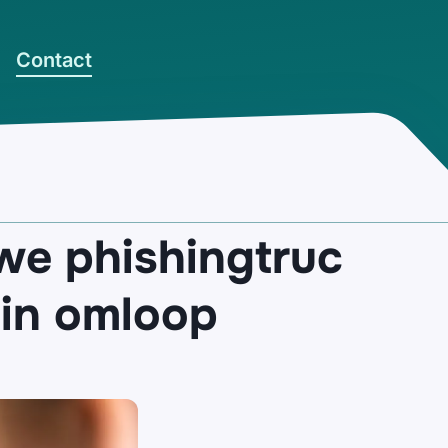
Contact
we phishingtruc
 in omloop