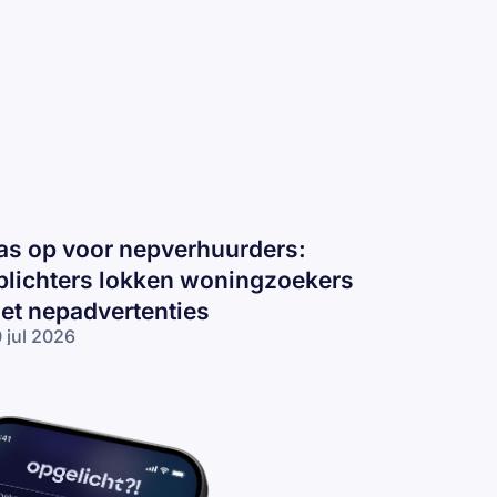
as op voor nepverhuurders:
plichters lokken woningzoekers
et nepadvertenties
 jul 2026
s op voor
pverhuurders:
lichters
kken
ningzoekers
t
padvertenties