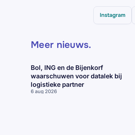
Instagram
Meer nieuws
.
Bol, ING en de Bijenkorf
waarschuwen voor datalek bij
logistieke partner
6 aug 2026
Bol, ING en
de Bijenkorf
waarschuwen
voor datalek
bij logistieke
partner