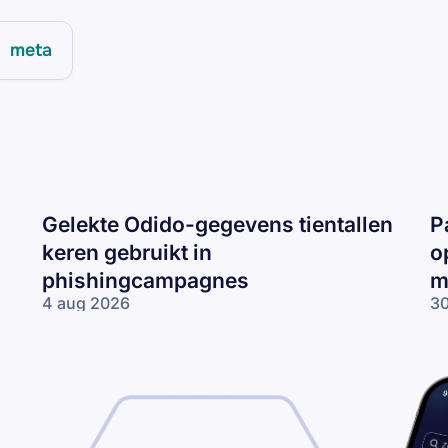
meta
Gelekte Odido-gegevens tientallen
P
keren gebruikt in
o
phishingcampagnes
m
4 aug 2026
30
Gelekte Odido-
Pa
gegevens tientallen
ne
keren gebruikt in
op
phishingcampagnes
lo
wo
me
ne