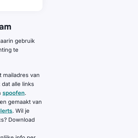
ram
arin gebruik
ting te
et mailadres van
dat alle links
n
spoofen
.
bben gemaakt van
lerts
. Wil je
ucs? Download
lijke info per