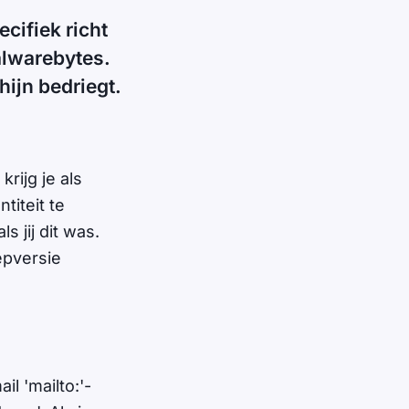
cifiek richt
alwarebytes.
hijn bedriegt.
rijg je als
titeit te
s jij dit was.
epversie
l 'mailto:'-