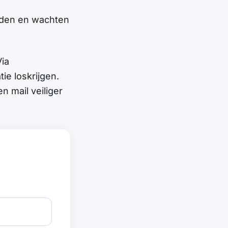
ouden en wachten
Via
ie loskrijgen.
n mail veiliger