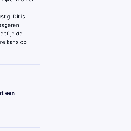
tig. Dit is
reageren.
eef je de
ere kans op
t een