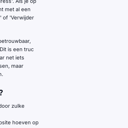
ess'. Als je op
ht met al een
 of 'Verwijder
 betrouwbaar,
it is een truc
ar net iets
ssen, maar
n.
?
door zulke
psite hoeven op