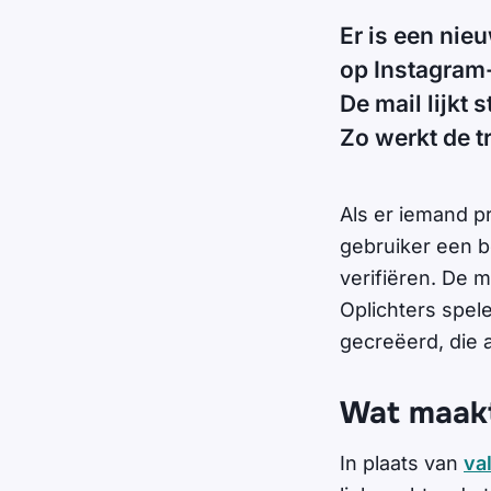
Er is een nie
op Instagram-
De mail lijkt 
Zo werkt de tr
Als er iemand pr
gebruiker een be
verifiëren. De m
Oplichters spel
gecreëerd, die 
Wat maakt
In plaats van
va