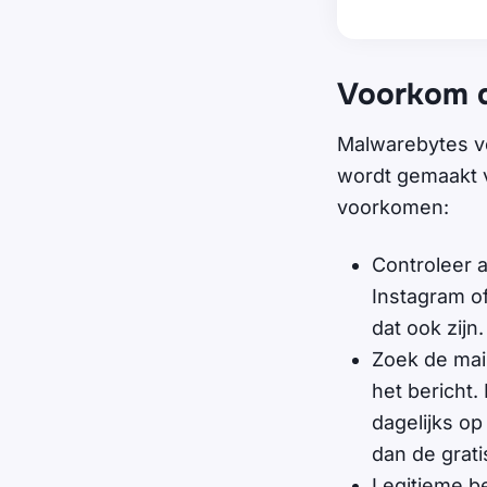
Voorkom d
Malwarebytes v
wordt gemaakt va
voorkomen:
Controleer a
Instagram of 
dat ook zij
Zoek de mai
het bericht.
dagelijks o
dan de grati
Legitieme be