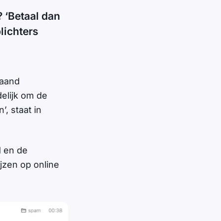
? ‘Betaal dan
lichters
taand
delijk om de
, staat in
d en de
jzen op online