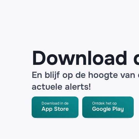
Odido in
omloop:
‘Vriendelijke
herinnering
over je
factuur van
juli’
Download 
En blijf op de hoogte van
actuele alerts!
Download in de
Ontdek het op
App Store
Google Play