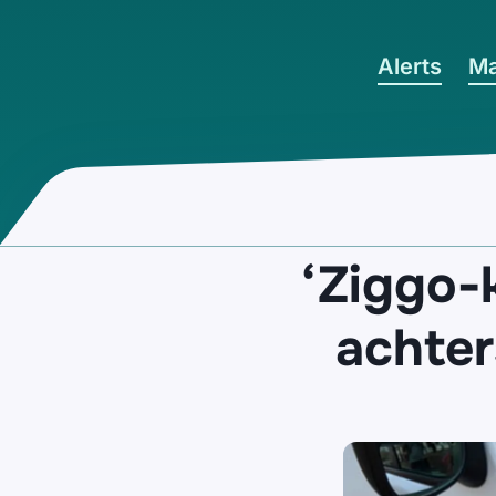
Ga naar hoofdinhoud
Alerts
Ma
‘Ziggo-
achter