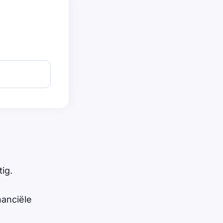
ig.
nanciële