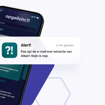
e ontvangt
469
rgoeding
gens het
talek’