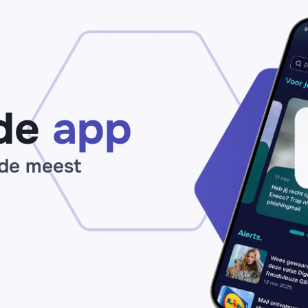
omloop: ‘Werk
‘J
binnen 24 uur
€
je
ve
betaalgegevens
we
bij’
da
de
app
 de meest