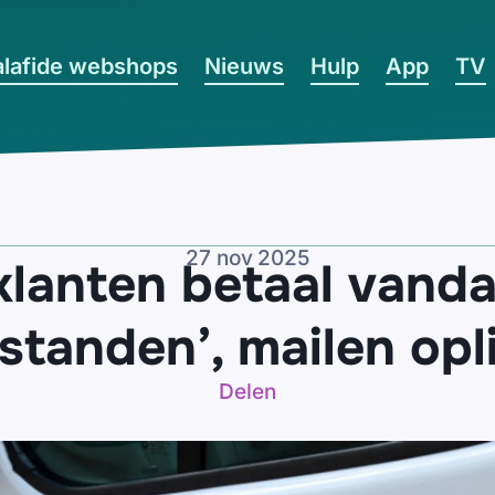
lafide webshops
Nieuws
Hulp
App
TV
27 nov 2025
klanten betaal vand
standen’, mailen opl
Delen