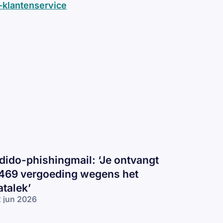
-klantenservice
dido-phishingmail: ‘Je ontvangt
469 vergoeding wegens het
atalek’
 jun 2026
ido-
ishingmail: