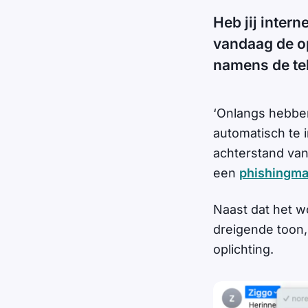
Heb jij intern
vandaag de op
namens de te
‘Onlangs hebbe
automatisch te 
achterstand vand
een
phishingma
Naast dat het w
dreigende toon,
oplichting.