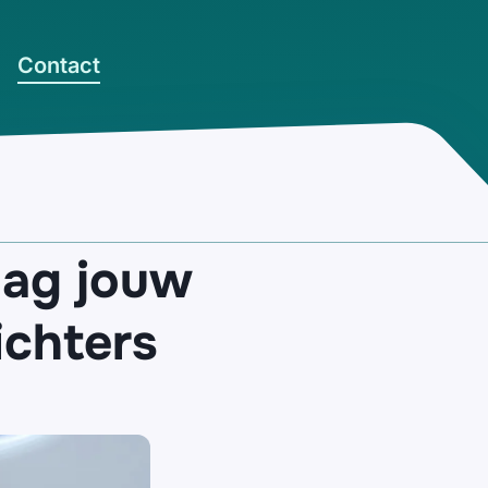
Contact
aag jouw
ichters