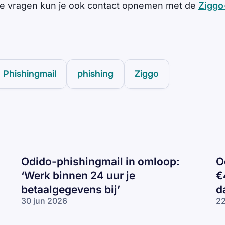
te vragen kun je ook contact opnemen met de
Ziggo
Phishingmail
phishing
Ziggo
Odido-phishingmail in omloop:
O
‘Werk binnen 24 uur je
€
betaalgegevens bij’
d
30 jun 2026
22
Odido-
Od
phishingmail in
ph