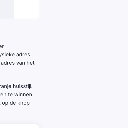
er
 fysieke adres
e adres van het
nje huisstijl.
en te winnen.
et op de knop