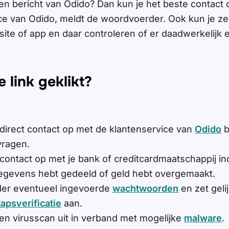
 een bericht van Odido? Dan kun je het beste contac
ce van Odido, meldt de woordvoerder. Ook kun je zel
site of app en daar controleren of er daadwerkelijk 
 link geklikt?
irect contact op met de klantenservice van
Odido
b
vragen.
ontact op met je bank of creditcardmaatschappij ind
gevens hebt gedeeld of geld hebt overgemaakt.
er eventueel ingevoerde
wachtwoorden
en zet gelij
apsverificatie
aan.
en virusscan uit in verband met mogelijke
malware
.