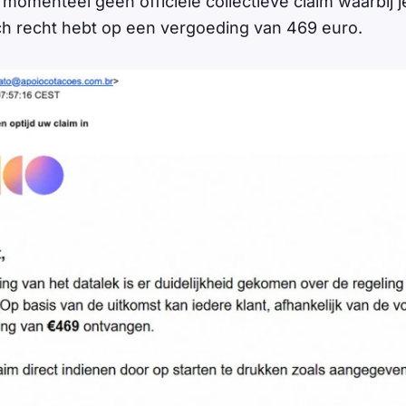
momenteel geen officiële collectieve claim waarbij j
ch recht hebt op een vergoeding van 469 euro.