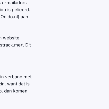
s e-mailadres
do is gelieerd.
(Odido.nl) aan
en website
track.me/’. Dit
 ‘in verband met
in, want dat is
nop, dan komen