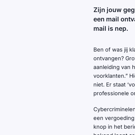
Zijn jouw geg
een mail ont
mail is nep.
Ben of was jij k
ontvangen? Grot
aanleiding van h
voorklanten.” H
niet. Er staat ‘
professionele or
Cybercriminele
een vergoeding 
knop in het beri