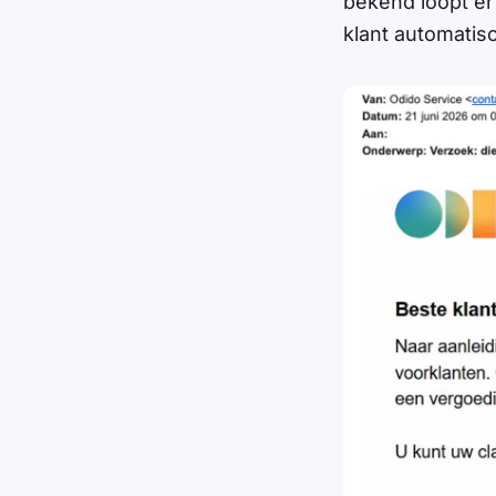
bekend loopt er 
klant automatis