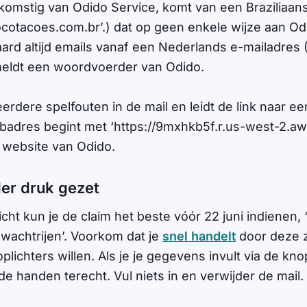
fkomstig van Odido Service, komt van een Braziliaan
cotacoes.com.br
’.) dat op geen enkele wijze aan Odi
aard altijd emails vanaf een Nederlands e-mailadres 
meldt een woordvoerder van Odido.
erdere spelfouten in de mail en leidt de link naar e
adres begint met ‘https://9mxhkb5f.r.us-west-2.aws
e website van Odido.
er druk gezet
cht kun je de claim het beste vóór 22 juni indienen,
 wachtrijen’. Voorkom dat je
snel handelt
door deze z
plichters willen. Als je je gegevens invult via de k
e handen terecht. Vul niets in en verwijder de mail.