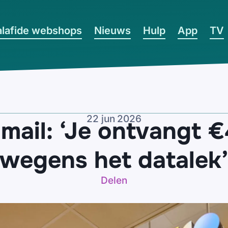
lafide webshops
Nieuws
Hulp
App
TV
22 jun 2026
mail: ‘Je ontvangt 
wegens het datalek
Delen