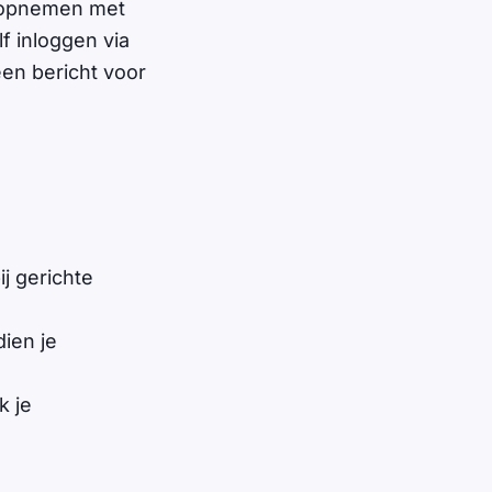
t opnemen met
f inloggen via
een bericht voor
ij gerichte
ien je
k je