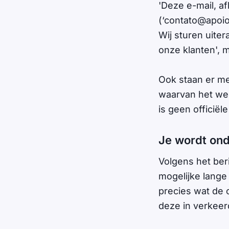
'Deze e-mail, a
(‘
contato@apoio
Wij sturen uiter
onze klanten', 
Ook staan er me
waarvan het web
is geen officiël
Je wordt ond
Volgens het beri
mogelijke lange
precies wat de o
deze in verkeerd