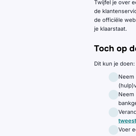
Twijfel je over
de klantenservi
de officiële web
je klaarstaat.
Toch op de
Dit kun je doen:
Neem d
(hulp)
Neem c
bankge
Verand
tweest
Voer e