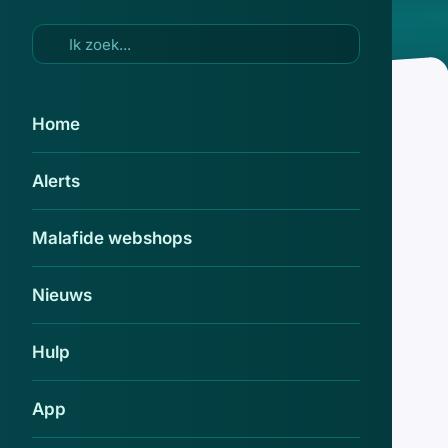
Ga naar hoofdinhoud
Home
NS
.
Alerts
Treinreizigers opgelet voor nepmail
namens de NS over mislukte
betaalpogingen
Malafide webshops
19 mei 2026
Nieuws
Jonge treinpassagiers opgelicht door
nepcontroleur
Hulp
4 jul 2018
App
Opnieuw nepmail 'NS' over gratis