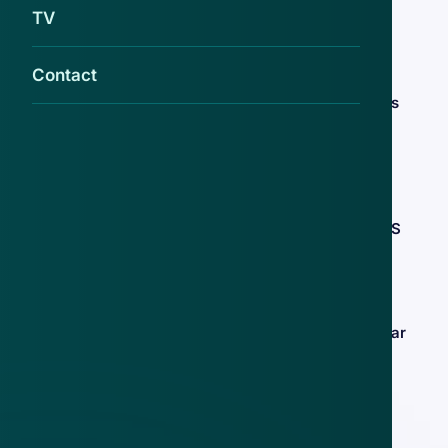
dagkaarten
TV
3 jul 2018
Contact
Valse e-mail 'NS': gratis dagkaarten als
excuus voor vertraging
20 mrt 2017
Misleidende actie: gratis dagkaarten NS
18 jan 2017
Misleidende winactie 'NS': treinreis naar
kerstmarkt
21 nov 2016