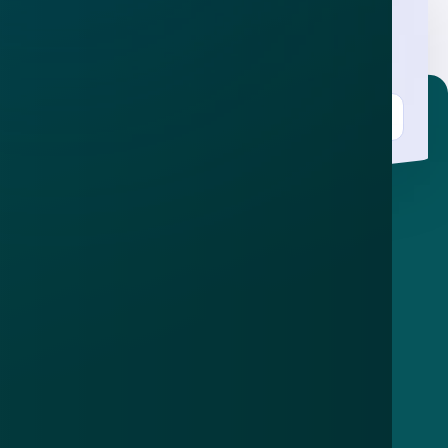
Nieuwsbrief
.
Meld je aan en ontvang wekelijks de nieuwste
updates en waarschuwingen over cybercrime.
E-mailadres
Over
Contact
Privacy statement
App
Algemene voorwaarden