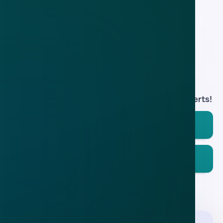
Grote hoeveelheid valse e-mails 'NS'
24 okt 2016
Download de
app
En blijf op de hoogte van de meest actuele alerts!
Download in de
App Store
Ontdek het op
Google Play