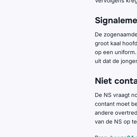
Vervolgens kreg
Signaleme
De zogenaamde 
groot kaal hoofd
op een uniform.
uit dat de jong
Niet cont
De NS vraagt no
contant moet be
andere overtred
van de NS op t