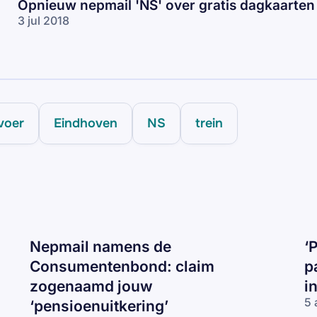
Opnieuw nepmail 'NS' over gratis dagkaarten
3 jul 2018
voer
Eindhoven
NS
trein
Nepmail namens de
‘
Consumentenbond: claim
p
zogenaamd jouw
i
5 
‘pensioenuitkering’
‘P