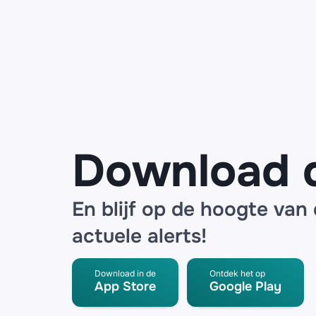
mails
namens
ANWB over
een
noodpakket
en
SpeederPro
radar
detector
Download 
En blijf op de hoogte van
actuele alerts!
Download in de
Ontdek het op
App Store
Google Play