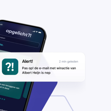
zorging van
 FedEx-pakket
D#3532444242
nieuw in’,
ilen
lichters