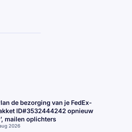
Plan de bezorging van je FedEx-
akket ID#3532444242 opnieuw
n’, mailen oplichters
aug 2026
lan de