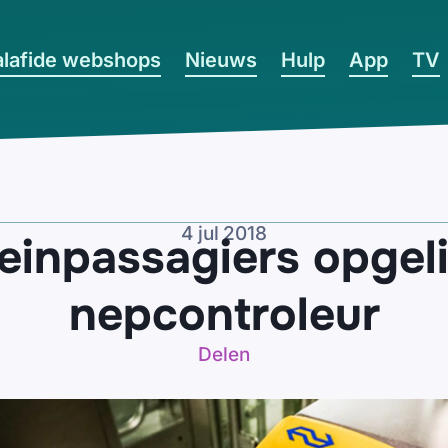
lafide webshops
Nieuws
Hulp
App
TV
4 jul 2018
einpassagiers opgel
nepcontroleur
Delen