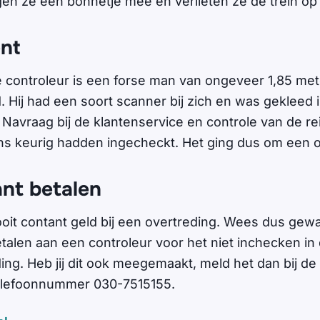
en ze een bonnetje mee en verlieten ze de trein op
nt
controleur is een forse man van ongeveer 1,85 met
. Hij had een soort scanner bij zich en was gekleed i
 Navraag bij de klantenservice en controle van de re
ens keurig hadden ingecheckt. Het ging dus om een o
ant betalen
oit contant geld bij een overtreding. Wees dus gew
talen aan een controleur voor het niet inchecken in 
ing. Heb jij dit ook meegemaakt, meld het dan bij de
elefoonnummer 030-7515155.