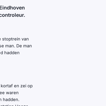
n Eindhoven
controleur.
 stoptrein van
rse man. De man
oed hadden
kortaf en zei op
wee waren
ch hadden.