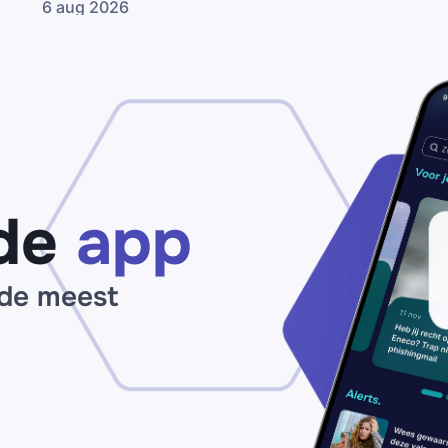
6 aug 2026
be
Nepmail namens
je
de
I
Consumentenbond:
op
claim zogenaamd
ma
jouw
op
‘pensioenuitkering’
de
app
 de meest