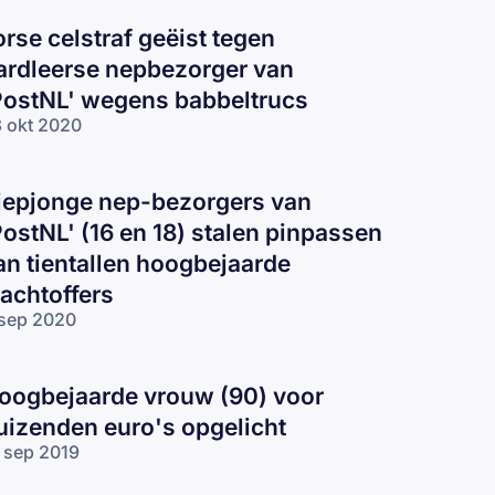
orse celstraf geëist tegen
ardleerse nepbezorger van
PostNL' wegens babbeltrucs
 okt 2020
iepjonge nep-bezorgers van
PostNL' (16 en 18) stalen pinpassen
an tientallen hoogbejaarde
lachtoffers
sep 2020
oogbejaarde vrouw (90) voor
uizenden euro's opgelicht
 sep 2019