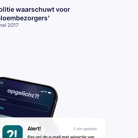
olitie waarschuwt voor
bloembezorgers'
mei 2017