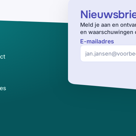
Nieuwsbri
Meld je aan en ontva
en waarschuwingen o
E-mailadres
ct
es