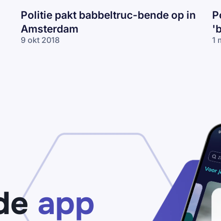
Politie pakt babbeltruc-bende op in
P
Amsterdam
'
9 okt 2018
1 
de
app