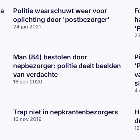
na
Politie waarschuwt weer voor
F
oplichting door 'postbezorger'
h
24 jan 2021
'
23
Man (84) bestolen door
P
nepbezorger: politie deelt beelden
'
van verdachte
v
16 sep 2020
s
4 
Trap niet in nepkrantenbezorgers
H
16 nov 2019
d
12