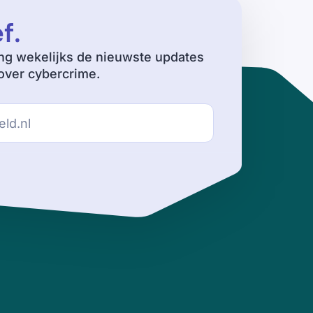
ef
.
ng wekelijks de nieuwste updates
ver cybercrime.