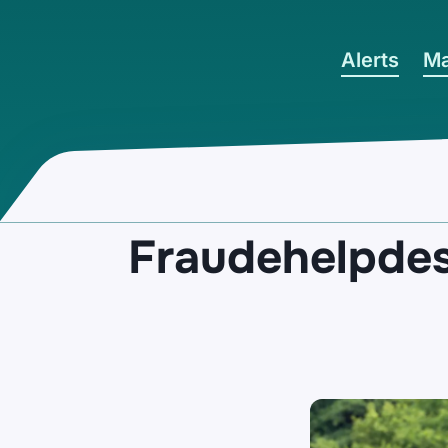
Ga naar hoofdinhoud
Alerts
Ma
Fraudehelpdes