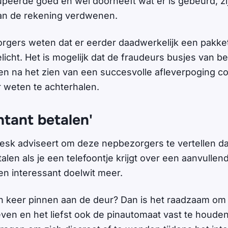
peerde goed en wel doorheeft wat er is gebeurd, zij
n de rekening verdwenen.
gers weten dat er eerder daadwerkelijk een pakket
elicht. Het is mogelijk dat de fraudeurs busjes van 
 en na het zien van een succesvolle afleverpoging 
 weten te achterhalen.
ntant betalen'
sk adviseert om deze nepbezorgers te vertellen dat
alen als je een telefoontje krijgt over een aanvullen
en interessant doelwit meer.
n keer pinnen aan de deur? Dan is het raadzaam om j
even en het liefst ook de pinautomaat vast te houde