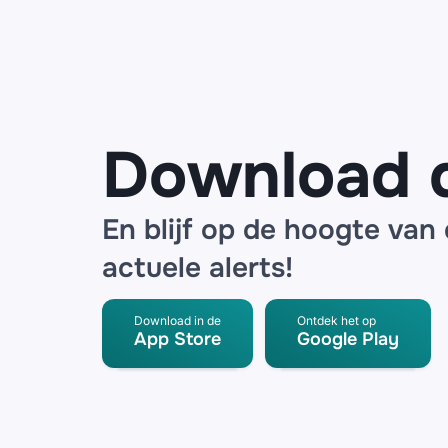
een
noodpakket
en
SpeederPro
radar
detector
Download 
En blijf op de hoogte van
actuele alerts!
Download in de
Ontdek het op
App Store
Google Play