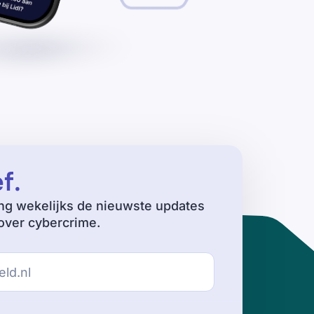
ef
.
ng wekelijks de nieuwste updates
ver cybercrime.