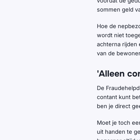
voordat de gedu
sommen geld va
Hoe de nepbezor
wordt niet toeg
achterna rijden
van de bewoner
'Alleen co
De Fraudehelpde
contant kunt bet
ben je direct ge
Moet je toch ee
uit handen te g