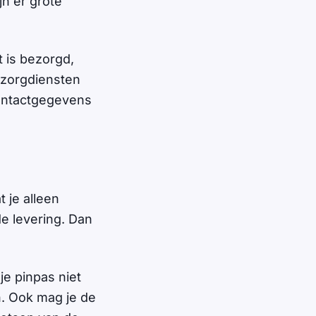
n er grote
 is bezorgd,
bezorgdiensten
contactgegevens
 je alleen
de levering. Dan
e pinpas niet
n. Ook mag je de