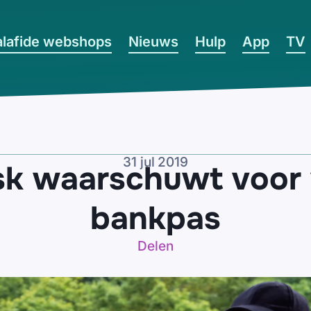
lafide webshops
Nieuws
Hulp
App
TV
31 jul 2019
k waarschuwt voor 
bankpas
Delen