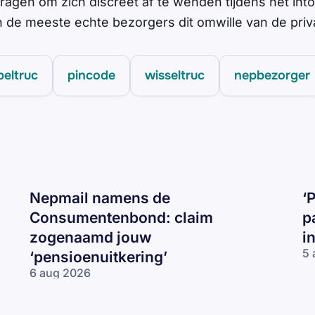
vragen om zich discreet af te wenden tijdens het int
 de meeste echte bezorgers dit omwille van de privac
eltruc
pincode
wisseltruc
nepbezorger
Nepmail namens de
‘
Consumentenbond: claim
p
zogenaamd jouw
i
5 
‘pensioenuitkering’
‘P
6 aug 2026
be
Nepmail namens
je
de
I
Consumentenbond: