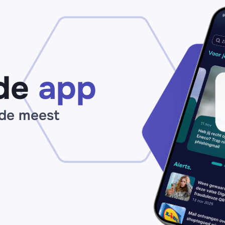
op
claim zogenaamd
ma
jouw
op
‘pensioenuitkering’
de
app
 de meest