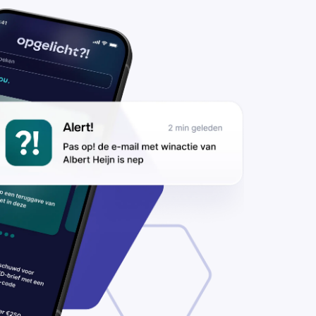
nieuw in’,
ilen
lichters