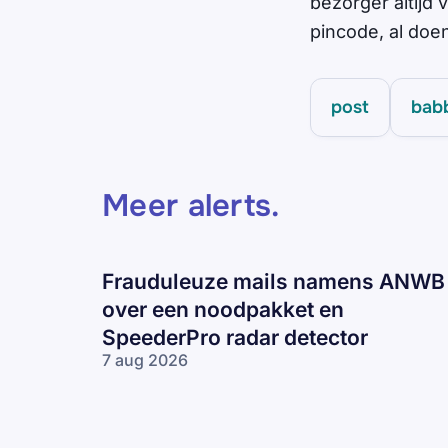
bezorger altijd 
pincode, al doen
post
babb
Meer alerts
.
Frauduleuze mails namens ANWB
over een noodpakket en
SpeederPro radar detector
7 aug 2026
Frauduleuze
mails
namens
ANWB over