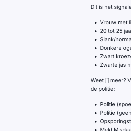
Dit is het signa
Vrouw met li
20 tot 25 ja
Slank/norma
Donkere og
Zwart kroez
Zwarte jas 
Weet jij meer? 
de politie:
Politie (spoe
Politie (ge
Opsporingsti
Meld Misdaa