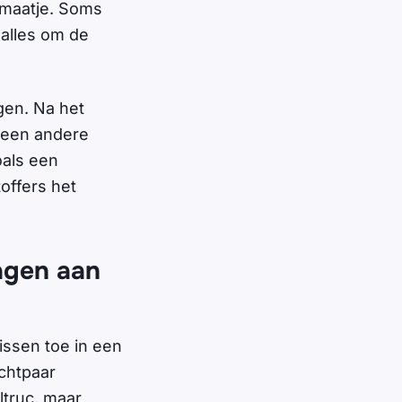
omaatje. Soms
 alles om de
gen. Na het
r een andere
oals een
offers het
ragen aan
issen toe in een
chtpaar
ltruc, maar