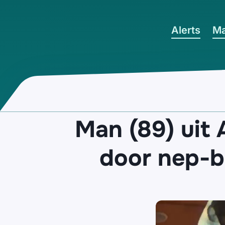
Ga naar hoofdinhoud
Alerts
Ma
Man (89) uit 
door nep-be