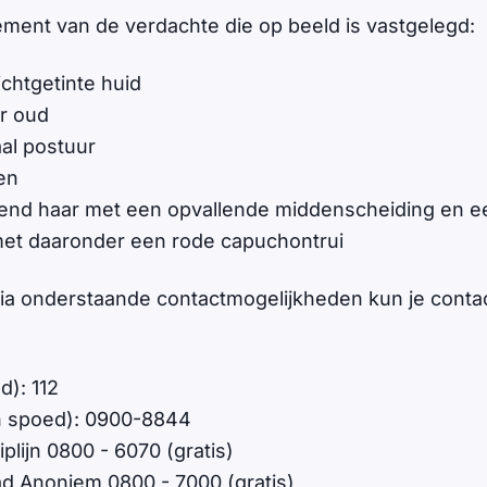
lement van de verdachte die op beeld is vastgelegd:
chtgetinte huid
ar oud
al postuur
en
end haar met een opvallende middenscheiding en e
met daaronder een rode capuchontrui
Via onderstaande contactmogelijkheden kun je cont
d): 112
en spoed): 0900-8844
plijn 0800 - 6070 (gratis)
d Anoniem 0800 - 7000 (gratis)