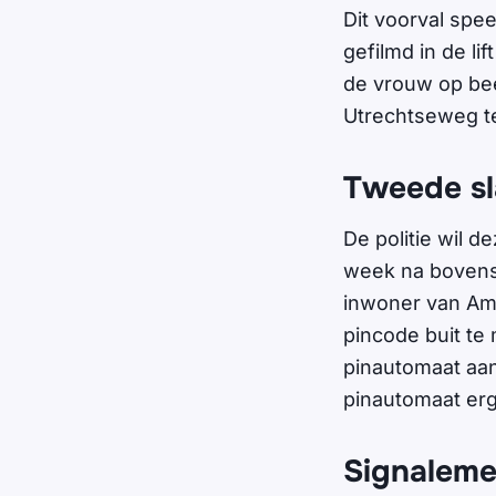
Dit voorval spe
gefilmd in de l
de vrouw op bee
Utrechtseweg t
Tweede sl
De politie wil 
week na bovenst
inwoner van Ame
pincode buit te
pinautomaat aan
pinautomaat erg
Signaleme