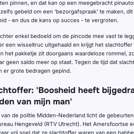
ten pinnen, en dat kan op een meegebracht pinaut
 zelfs gebeld om een 'bezorgafspraak' te maken, dit
id - en dus de kans op succes - te vergroten.
 echter enkel bedoeld om de pincode mee vast te leg
er een wisseltruc uitgehaald en krijgt het slachtoffe
In het pakketje zit doorgaans waardeloze rommel, z
r geen saldo meer op staat. Tegen de tijd dat slacht
n er grote bedragen gepind.
chtoffer: 'Boosheid heeft bijged
jden van mijn man'
van de politie Midden-Nederland licht de gebeurten
ureau Hengeveld (RTV Utrecht). Het Amersfoortse e
aar vrij snel dat ze slachtoffer waren van een babbe