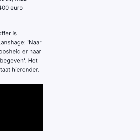
1400 euro
fer is
Lanshage: 'Naar
boosheid er naar
t begeven'. Het
taat hieronder.