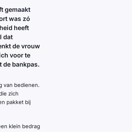
eft gemaakt
ort was zó
heid heeft
l dat
denkt de vrouw
ch voor te
et de bankpas.
g van bedienen.
die zich
n pakket bij
een klein bedrag