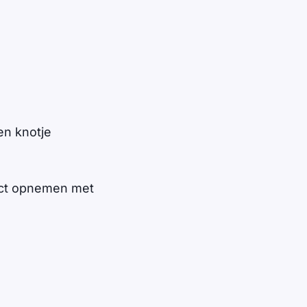
en knotje
act opnemen met