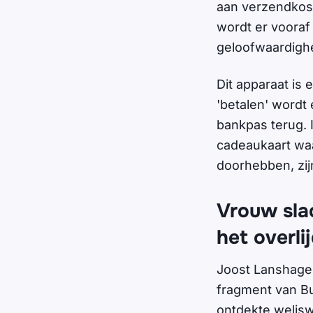
aan verzendkos
wordt er vooraf
geloofwaardighe
Dit apparaat is
'betalen' wordt 
bankpas terug. 
cadeaukaart waa
doorhebben, zij
Vrouw sla
het overli
Joost Lanshage 
fragment van B
ontdekte welisw