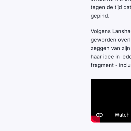
tegen de tijd d
gepind.
Volgens Lanshag
geworden overle
zeggen van zijn
haar idee in ied
fragment - incl