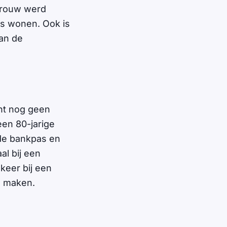
 vrouw werd
rs wonen. Ook is
aan de
ant nog geen
een 80-jarige
 de bankpas en
al bij een
keer bij een
e maken.