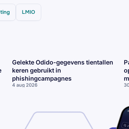
hting
LMIO
Gelekte Odido-gegevens tientallen
P
e
keren gebruikt in
o
phishingcampagnes
m
4 aug 2026
30
Gelekte Odido-
Pa
gegevens tientallen
ne
keren gebruikt in
op
phishingcampagnes
lo
wo
me
ne