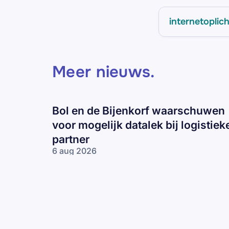
internetoplic
Meer nieuws
.
Bol en de Bijenkorf waarschuwen
voor mogelijk datalek bij logistiek
partner
6 aug 2026
Bol en de
Bijenkorf
waarschuwen
voor
mogelijk
datalek bij
logistieke