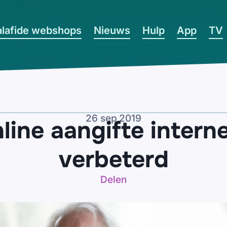
lafide webshops
Nieuws
Hulp
App
TV
26 sep 2019
line aangifte interne
verbeterd
Delen