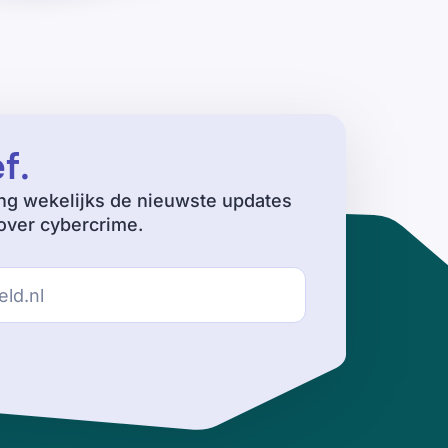
ef
.
ng wekelijks de nieuwste updates
ver cybercrime.