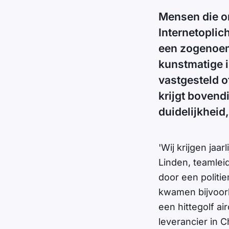
Mensen die on
Internetopli
een zogenoem
kunstmatige i
vastgesteld of
krijgt bovend
duidelijkheid
'Wij krijgen jaa
Linden, teamleid
door een politie
kwamen bijvoorb
een hittegolf a
leverancier in C