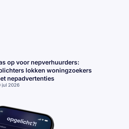
as op voor nepverhuurders:
plichters lokken woningzoekers
et nepadvertenties
 jul 2026
s op voor
pverhuurders:
lichters
kken
ningzoekers
t
padvertenties