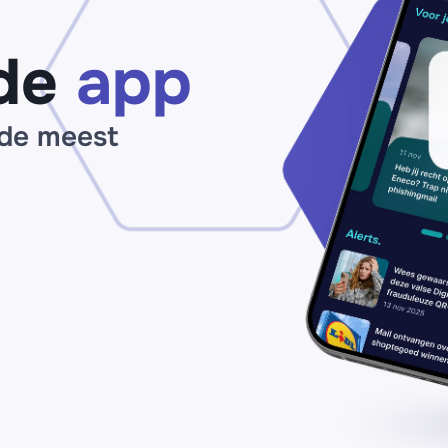
de
app
 de meest