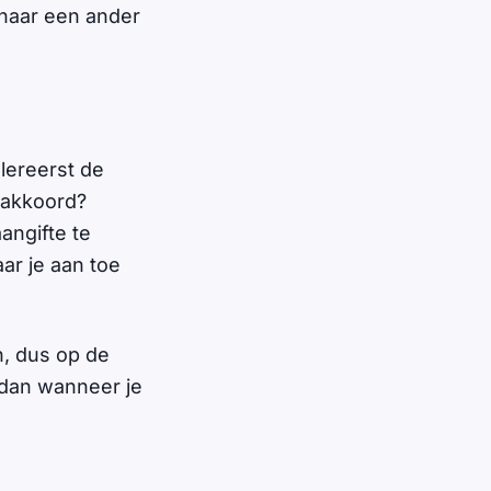
 naar een ander
llereerst de
 akkoord?
angifte te
ar je aan toe
n, dus op de
 dan wanneer je