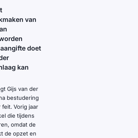
t
ikmaken van
van
r worden
 aangifte doet
der
omlaag kan
gt Gijs van der
 na bestudering
eit. Vorig jaar
l die tijdens
eren, omdat de
kt de opzet en