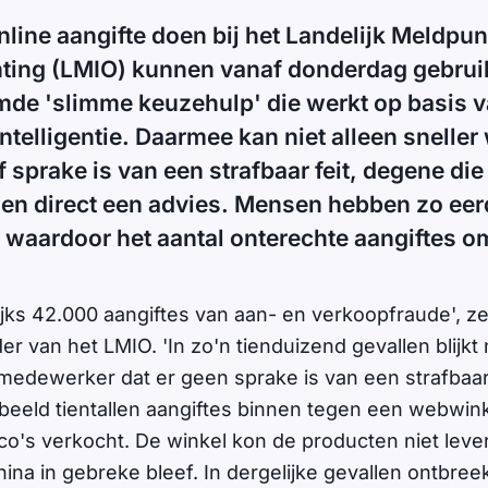
line aangifte doen bij het Landelijk Meldpun
chting (LMIO) kunnen vanaf donderdag gebru
de 'slimme keuzehulp' die werkt op basis 
ntelligentie. Daarmee kan niet alleen snelle
 sprake is van een strafbaar feit, degene die
ien direct een advies. Mensen hebben zo eer
, waardoor het aantal onterechte aangiftes 
rlijks 42.000 aangiftes van aan- en verkoopfraude', ze
er van het LMIO. 'In zo'n tienduizend gevallen blijkt
medewerker dat er geen sprake is van een strafbaar f
eeld tientallen aangiftes binnen tegen een webwinke
irco's verkocht. De winkel kon de producten niet lev
hina in gebreke bleef. In dergelijke gevallen ontbree