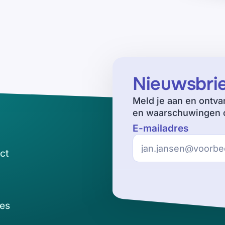
Nieuwsbri
Meld je aan en ontva
en waarschuwingen o
E-mailadres
ct
es