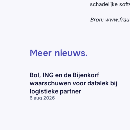
schadelijke sof
Bron: www.frau
Meer nieuws
.
Bol, ING en de Bijenkorf
waarschuwen voor datalek bij
logistieke partner
6 aug 2026
Bol, ING en
de Bijenkorf
waarschuwen
voor datalek
bij logistieke