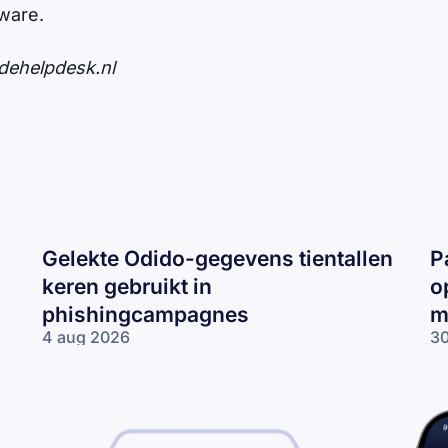
tware.
dehelpdesk.nl
Gelekte Odido-gegevens tientallen
P
keren gebruikt in
o
phishingcampagnes
m
4 aug 2026
30
Gelekte Odido-
Pa
gegevens tientallen
ne
keren gebruikt in
op
phishingcampagnes
lo
wo