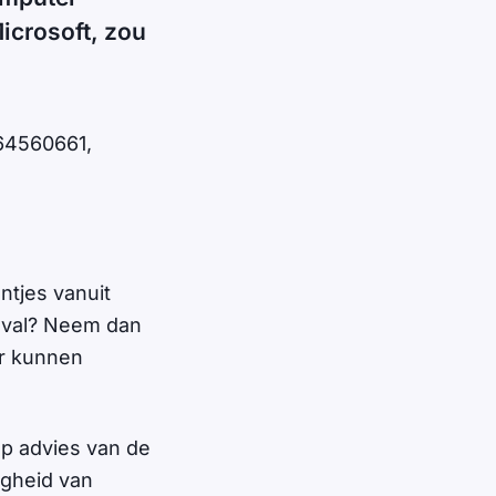
icrosoft, zou
64560661,
ntjes vanuit
geval? Neem dan
er kunnen
op advies van de
igheid van