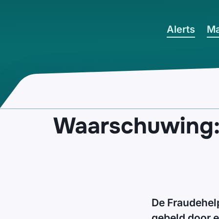
Ga naar hoofdinhoud
Alerts
Ma
Waarschuwing: 
De Fraudehelp
gebeld door e