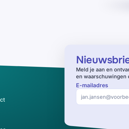
Nieuwsbri
Meld je aan en ontva
en waarschuwingen o
E-mailadres
ct