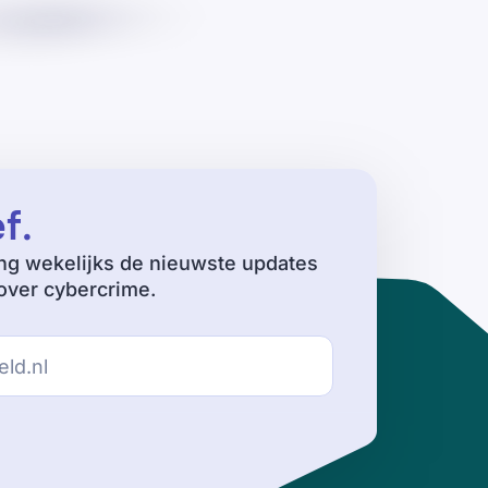
ef
.
ng wekelijks de nieuwste updates
ver cybercrime.