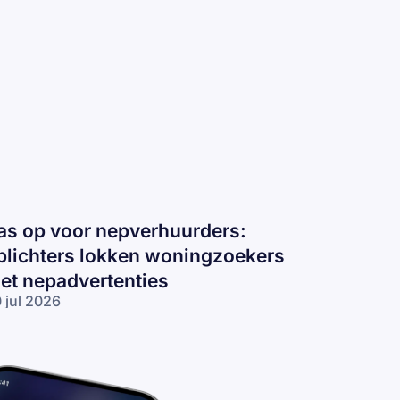
as op voor nepverhuurders:
plichters lokken woningzoekers
et nepadvertenties
 jul 2026
s op voor
pverhuurders:
lichters
kken
ningzoekers