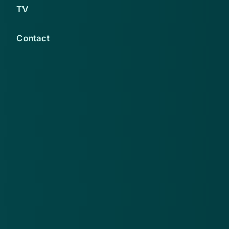
TV
Contact
Acquisitiebureau Internetgemeentegids.nl in
Veendam is failliet. De Rechtbank Noord-
Nederland verklaarde het kantoor vrijdag
failliet.
Het bedrijf heeft het faillissement zelf aangevraagd,
weet RTV Noord. Het bureau werd in het verleden
meerdere malen beschuldigd van vermeende
acquisitiefraude, maar het kwam nooit tot een
veroordeling.
Bron: www.fraudehelpdesk.nl