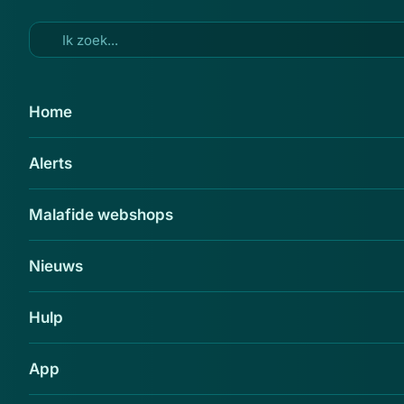
Ga naar hoofdinhoud
24 feb 2014
Home
Internetgemeentegids.nl is
Alerts
failliet
Delen
Malafide webshops
Nieuws
Hulp
App