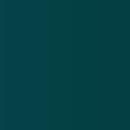
Nieuwsbrief
.
Meld je aan en ontvang wekelijks de nieuwste
updates en waarschuwingen over cybercrime.
E-mailadres
Over
Contact
Privacy statement
App