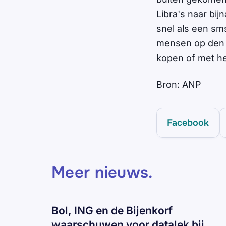
Libra's naar bi
snel als een sms'
mensen op den d
kopen of met he
Bron: ANP
Facebook
Meer nieuws
.
Bol, ING en de Bijenkorf
waarschuwen voor datalek bij