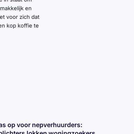
emakkelijk en
iet voor zich dat
n kop koffie te
as op voor nepverhuurders:
plichters lokken woningzoekers