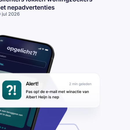
et nepadvertenties
 jul 2026
s op voor
pverhuurders:
lichters
kken
ningzoekers
t
padvertenties