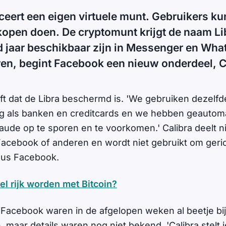
eert een eigen virtuele munt. Gebruikers k
open doen. De cryptomunt krijgt de naam Li
d jaar beschikbaar zijn in Messenger en Wh
en, begint Facebook een nieuw onderdeel, C
t dat de Libra beschermd is. 'We gebruiken dezelfde
ng als banken en creditcards en we hebben geautom
ude op te sporen en te voorkomen.' Calibra deelt n
Facebook of anderen en wordt niet gebruikt om geri
dus Facebook.
el rijk worden met Bitcoin?
Facebook waren in de afgelopen weken al beetje bij
maar details waren nog niet bekend. 'Calibra stelt j