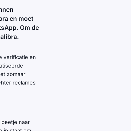
unnen
bra en moet
atsApp. Om de
alibra.
 verificatie en
atiseerde
iet zomaar
chter reclames
 beetje naar
e in staat om