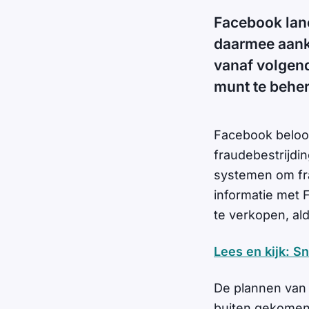
Facebook lanc
daarmee aank
vanaf volgen
munt te beher
Facebook beloof
fraudebestrijdi
systemen om fra
informatie met 
te verkopen, al
Lees en kijk: Sn
De plannen van 
buiten gekomen, 