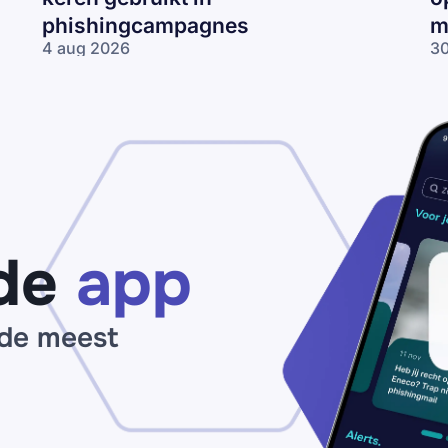
phishingcampagnes
m
4 aug 2026
30
Gelekte Odido-
Pa
gegevens tientallen
ne
keren gebruikt in
op
phishingcampagnes
lo
wo
me
ne
de
app
 de meest