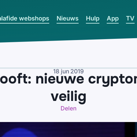
lafide webshops
Nieuws
Hulp
App
TV
18 jun 2019
oft: nieuwe cryptom
veilig
Delen