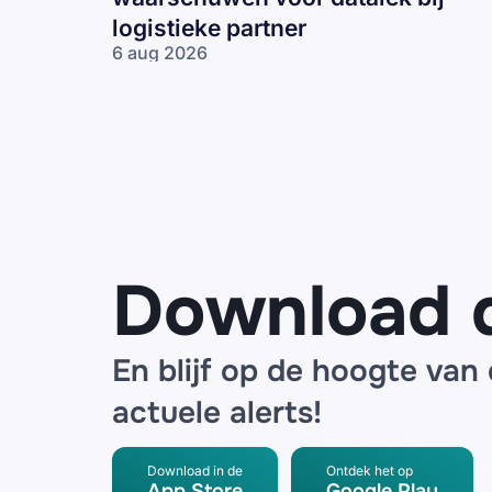
logistieke partner
6 aug 2026
Bol, ING en
de Bijenkorf
waarschuwen
voor datalek
bij logistieke
partner
Download 
En blijf op de hoogte van
actuele alerts!
Download in de
Ontdek het op
App Store
Google Play