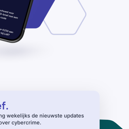
ef
.
ng wekelijks de nieuwste updates
ver cybercrime.