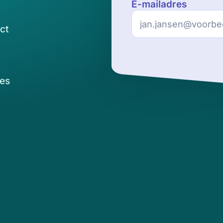
E-mailadres
ct
es