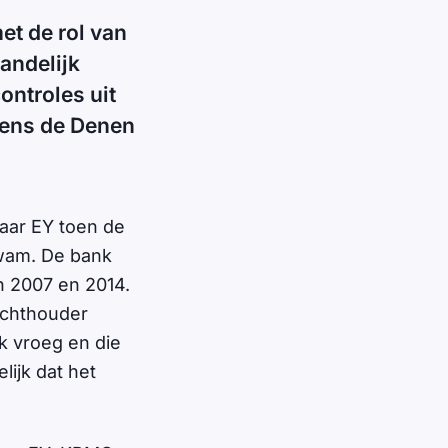
et de rol van
andelijk
ntroles uit
gens de Denen
aar EY toen de
kwam. De bank
n 2007 en 2014.
ichthouder
k vroeg en die
lijk dat het