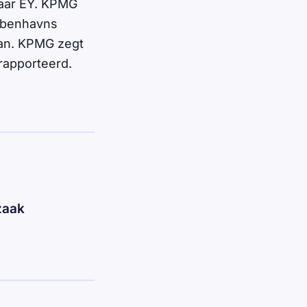
naar EY. KPMG
Kobenhavns
an. KPMG zegt
rapporteerd.
zaak