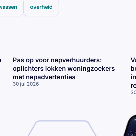
wassen
overheid
n
Pas op voor nepverhuurders:
V
oplichters lokken woningzoekers
b
met nepadvertenties
i
30 jul 2026
r
Pas op voor
30
nepverhuurders:
Va
oplichters
te
lokken
op
woningzoekers
be
met
ve
nepadvertenties
in
en