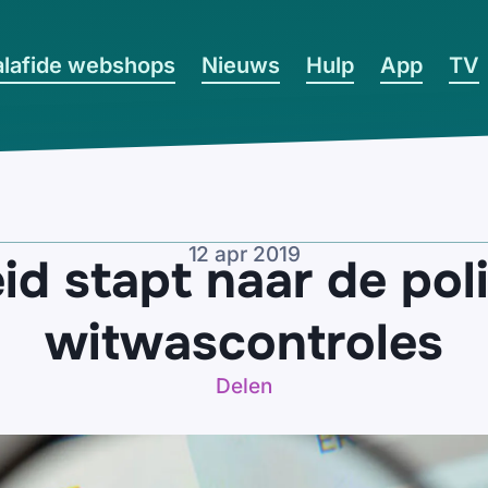
lafide webshops
Nieuws
Hulp
App
TV
12 apr 2019
d stapt naar de poli
witwascontroles
Delen