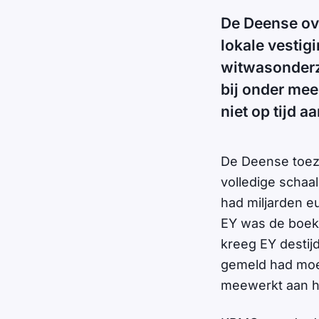
De Deense ove
lokale vestig
witwasonderz
bij onder me
niet op tijd 
De Deense toezi
volledige schaa
had miljarden e
EY was de boekh
kreeg EY destij
gemeld had moet
meewerkt aan h