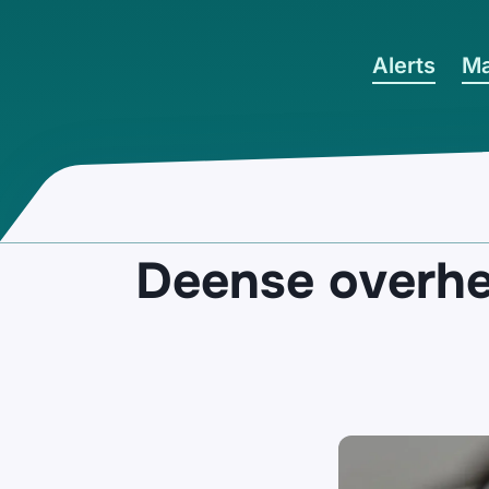
Ga naar hoofdinhoud
Alerts
Ma
Deense overhei