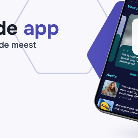
op
de
app
 de meest