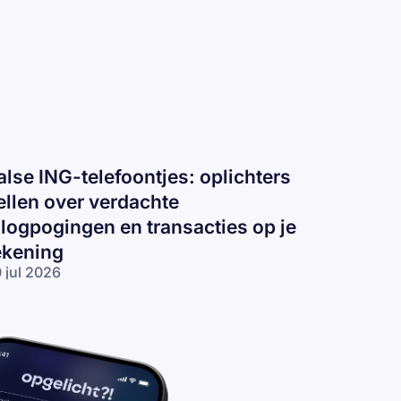
alse ING-telefoontjes: oplichters
ellen over verdachte
nlogpogingen en transacties op je
ekening
 jul 2026
lse ING-
lefoontjes:
lichters
llen over
rdachte
logpogingen
 transacties