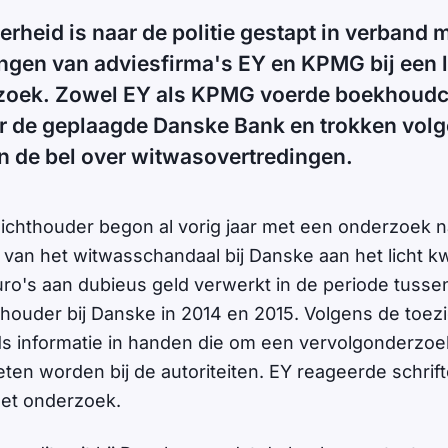
rheid is naar de politie gestapt in verband m
ingen van adviesfirma's EY en KPMG bij een l
oek. Zowel EY als KPMG voerde boekhoudco
er de geplaagde Danske Bank en trokken vol
aan de bel over witwasovertredingen.
chthouder begon al vorig jaar met een onderzoek n
l van het witwasschandaal bij Danske aan het licht 
uro's aan dubieus geld verwerkt in de periode tusse
ouder bij Danske in 2014 en 2015. Volgens de toez
ds informatie in handen die om een vervolgonderzoe
en worden bij de autoriteiten. EY reageerde schrifte
et onderzoek.