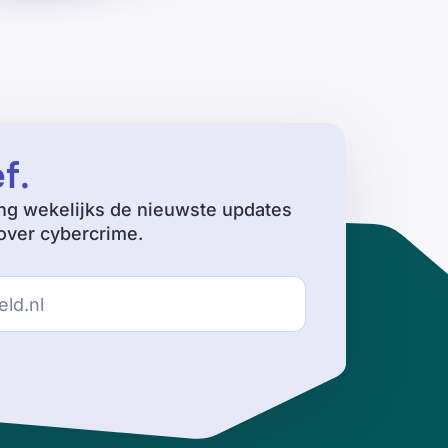
ef
.
ng wekelijks de nieuwste updates
ver cybercrime.