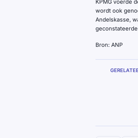
KPMG voerde de 
wordt ook genoe
Andelskasse, w
geconstateerde
Bron: ANP
GERELATE