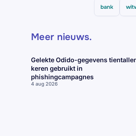
bank
wit
Meer nieuws
.
Gelekte Odido-gegevens tientalle
keren gebruikt in
phishingcampagnes
4 aug 2026
Gelekte Odido-
gegevens tientallen
keren gebruikt in
phishingcampagnes