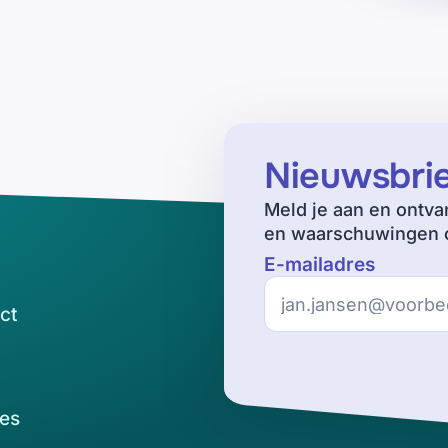
Nieuwsbri
Meld je aan en ontva
en waarschuwingen o
E-mailadres
ct
es