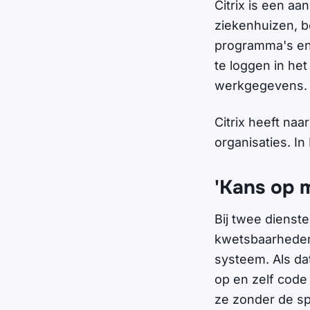
Citrix is een a
ziekenhuizen, be
programma's en 
te loggen in he
werkgegevens
Citrix heeft na
organisaties. I
'Kans op m
Bij twee dienst
kwetsbaarheden 
systeem. Als da
op en zelf code
ze zonder de sp