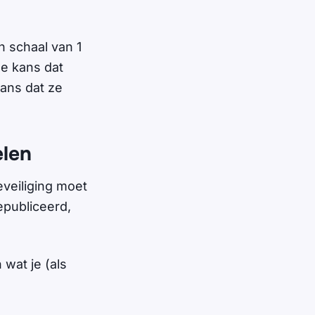
 schaal van 1
De kans dat
kans dat ze
elen
eveiliging moet
epubliceerd,
 wat je (als