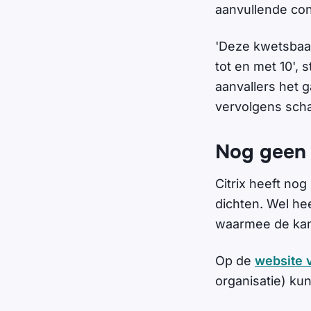
aanvullende cont
'Deze kwetsbaar
tot en met 10',
aanvallers het g
vervolgens scha
Nog geen 
Citrix heeft no
dichten. Wel he
waarmee de kan
Op de
website 
organisatie) ku