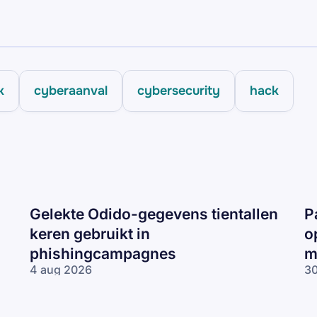
k
cyberaanval
cybersecurity
hack
Gelekte Odido-gegevens tientallen
P
keren gebruikt in
o
phishingcampagnes
m
4 aug 2026
30
Gelekte Odido-
Pa
gegevens tientallen
ne
keren gebruikt in
op