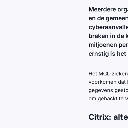
Meerdere org
en de gemeen
cyberaanvalle
breken in de
miljoenen per
ernstig is he
Het MCL-ziekenh
voorkomen dat 
gegevens gestol
om gehackt te 
Citrix: al