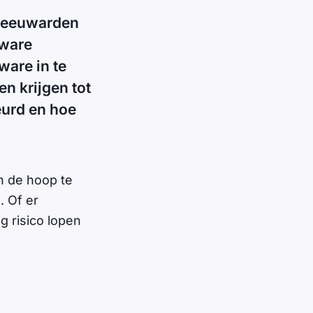
 Leeuwarden
zware
ware in te
n krijgen tot
eurd en hoe
n de hoop te
 Of er
g risico lopen