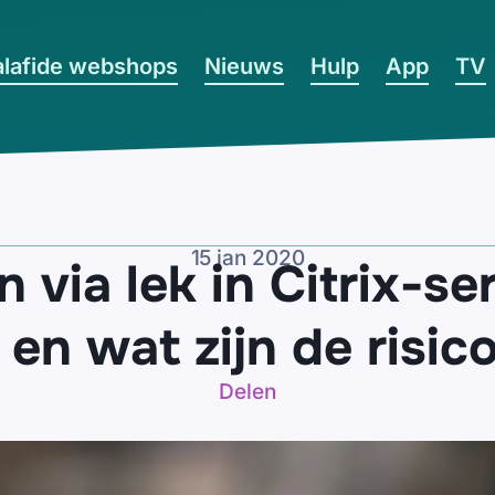
lafide webshops
Nieuws
Hulp
App
TV
15 jan 2020
 via lek in Citrix-se
 en wat zijn de risic
Delen