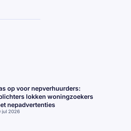
as op voor nepverhuurders:
plichters lokken woningzoekers
et nepadvertenties
 jul 2026
s op voor
pverhuurders:
lichters