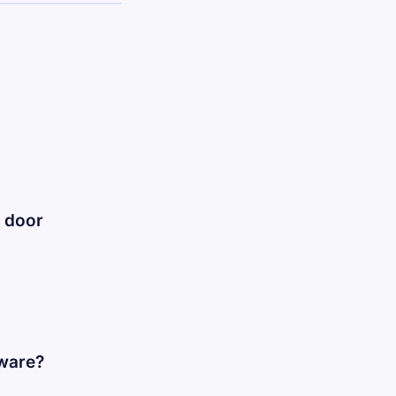
n door
tware?