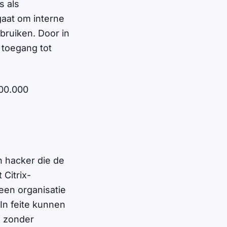
s als
gaat om interne
ruiken. Door in
 toegang tot
400.000
n hacker die de
 Citrix-
een organisatie
In feite kunnen
n zonder