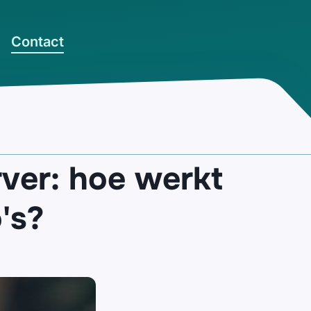
Contact
rver: hoe werkt
o's?