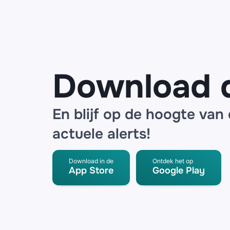
voor datalek
bij logistieke
partner
Download 
En blijf op de hoogte van
actuele alerts!
Download in de
Ontdek het op
App Store
Google Play