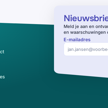
Nieuwsbri
Meld je aan en ontva
en waarschuwingen o
E-mailadres
ct
es