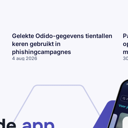
Gelekte Odido-gegevens tientallen
P
keren gebruikt in
o
phishingcampagnes
m
4 aug 2026
30
Gelekte Odido-
Pa
gegevens tientallen
ne
keren gebruikt in
op
phishingcampagnes
lo
wo
me
ne
de
app