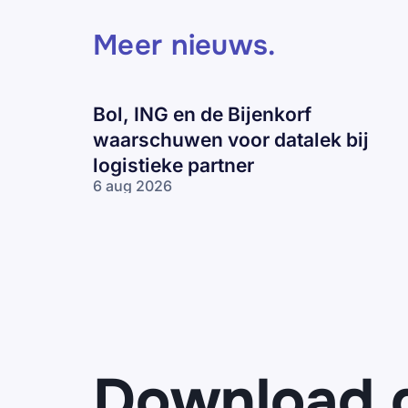
Meer nieuws
.
Bol, ING en de Bijenkorf
waarschuwen voor datalek bij
logistieke partner
6 aug 2026
Bol, ING en
de Bijenkorf
waarschuwen
voor datalek
bij logistieke
partner
Download 