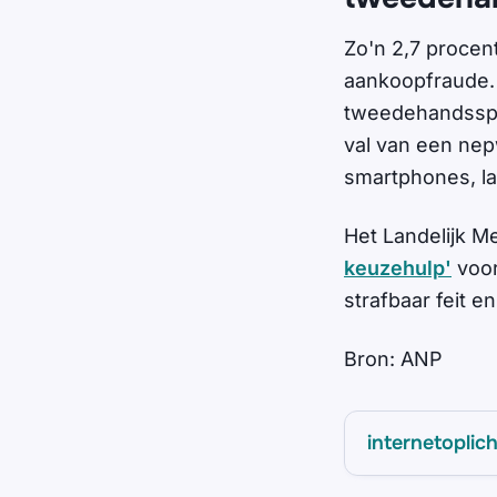
Zo'n 2,7 procen
aankoopfraude. 
tweedehandsspul
val van een nep
smartphones, la
Het Landelijk M
keuzehulp'
voor
strafbaar feit 
Bron: ANP
internetoplic