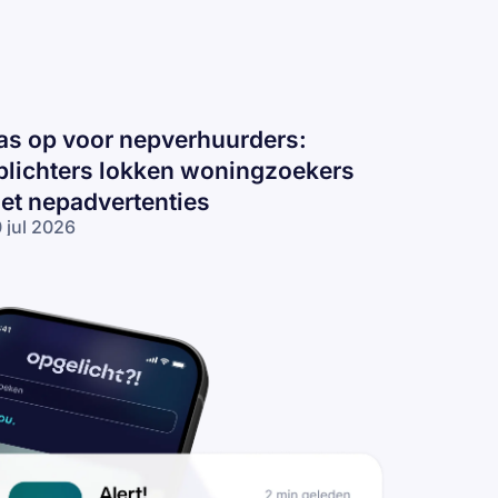
as op voor nepverhuurders:
plichters lokken woningzoekers
et nepadvertenties
 jul 2026
s op voor
pverhuurders:
lichters
kken
ningzoekers
t
padvertenties