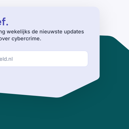
ef
.
ng wekelijks de nieuwste updates
ver cybercrime.