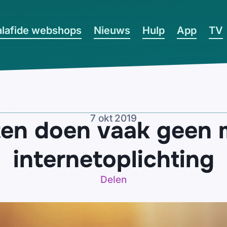
lafide webshops
Nieuws
Hulp
App
TV
7 okt 2019
n doen vaak geen 
internetoplichting
Delen