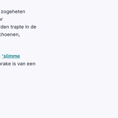
n zogeheten
or
den trapte in de
schoenen,
e
'slimme
sprake is van een