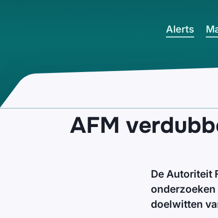
Ga naar hoofdinhoud
Alerts
Ma
AFM verdubbe
De Autoriteit
onderzoeken 
doelwitten va