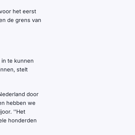
voor het eerst
ven de grens van
 in te kunnen
nnen, stelt
 Nederland door
eden hebben we
oor. ''Het
kele honderden