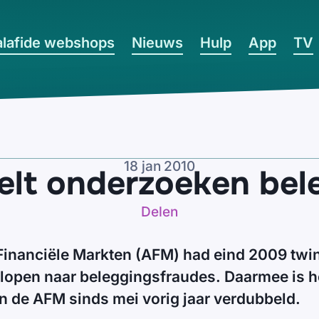
lafide webshops
Nieuws
Hulp
App
TV
18 jan 2010
lt onderzoeken bel
Delen
 Financiële Markten (AFM) had eind 2009 twin
lopen naar beleggingsfraudes. Daarmee is he
n de AFM sinds mei vorig jaar verdubbeld.