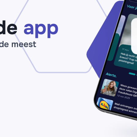
de
app
 de meest