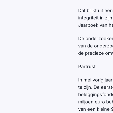
Dat blijkt uit e
integriteit in zi
Jaarboek van h
De onderzoeken 
van de onderzoc
de precieze omv
Partrust
In mei vorig ja
te zijn. De eer
beleggingsfonds
miljoen euro be
van een kleine