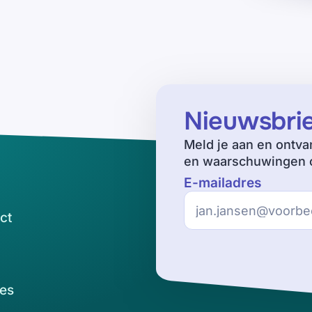
Nieuwsbri
Meld je aan en ontva
en waarschuwingen o
E-mailadres
ct
es