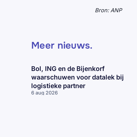
Bron: ANP
Meer nieuws
.
Bol, ING en de Bijenkorf
waarschuwen voor datalek bij
logistieke partner
6 aug 2026
Bol, ING en
de Bijenkorf
waarschuwen
voor datalek
bij logistieke
partner