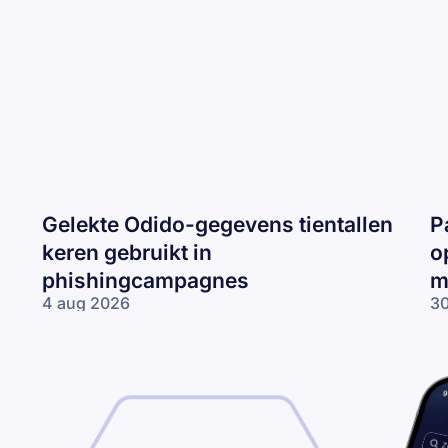
Gelekte Odido-gegevens tientallen
P
keren gebruikt in
o
phishingcampagnes
m
4 aug 2026
30
Gelekte Odido-
Pa
gegevens tientallen
ne
keren gebruikt in
op
phishingcampagnes
lo
wo
me
ne