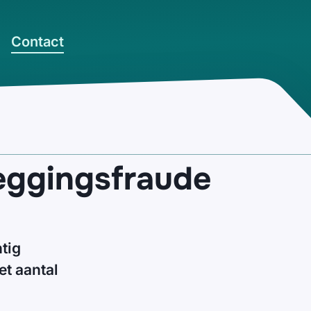
Contact
eggingsfraude
tig
t aantal