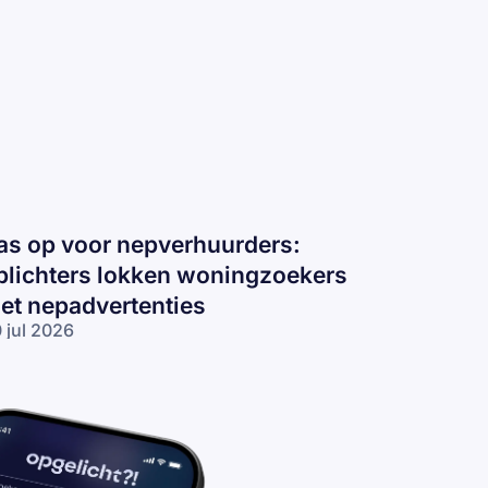
as op voor nepverhuurders:
plichters lokken woningzoekers
et nepadvertenties
 jul 2026
s op voor
pverhuurders:
lichters
kken
ningzoekers
t
padvertenties