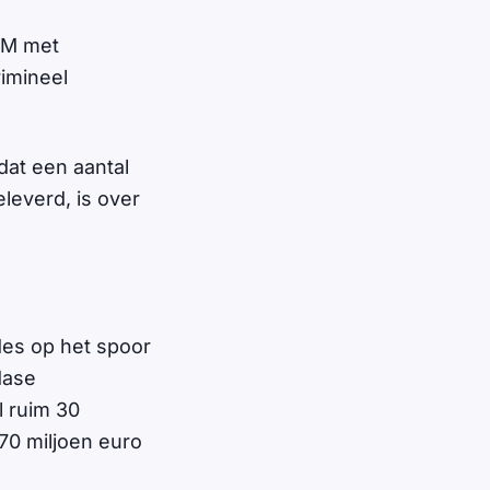
AFM met
rimineel
dat een aantal
leverd, is over
des op het spoor
dase
l ruim 30
70 miljoen euro