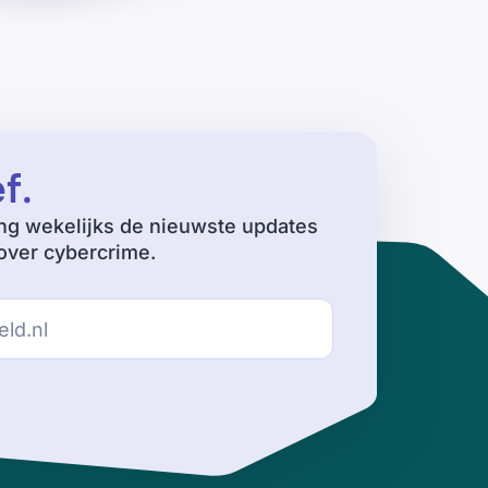
ef
.
ng wekelijks de nieuwste updates
ver cybercrime.