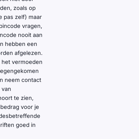
den, zoals op
e pas zelf) maar
 pincode vragen,
incode nooit aan
en hebben een
orden afgelezen.
je het vermoeden
t tegengekomen
 en neem contact
 van
oort te zien,
t bedrag voor je
e desbetreffende
iften goed in