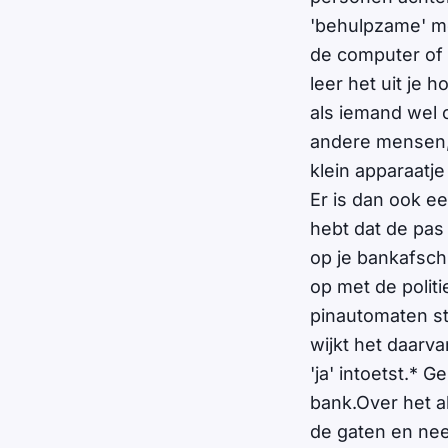
'behulpzame' me
de computer of G
leer het uit je
als iemand wel 
andere mensen, 
klein apparaatj
Er is dan ook e
hebt dat de pas
op je bankafsch
op met de politi
pinautomaten st
wijkt het daarvan
'ja' intoetst.* 
bank.Over het a
de gaten en neem