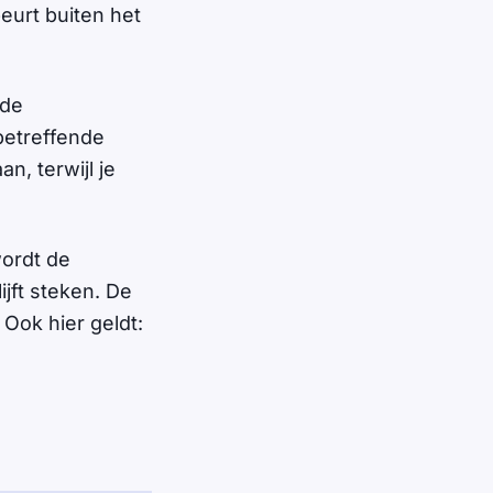
eurt buiten het
 de
betreffende
n, terwijl je
wordt de
jft steken. De
Ook hier geldt: