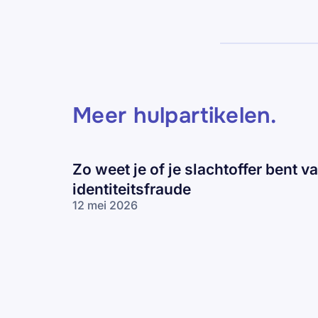
Meer hulpartikelen
.
Zo weet je of je slachtoffer bent v
identiteitsfraude
12 mei 2026
Zo weet je of je
slachtoffer bent
van
identiteitsfraude