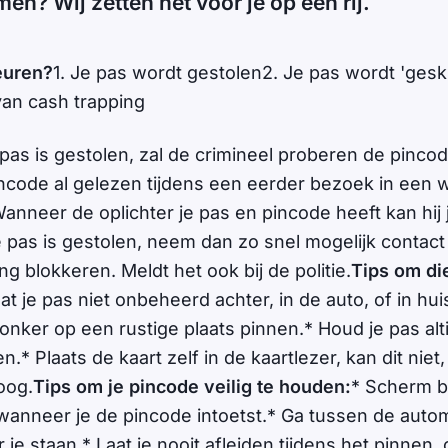
en? Wij zetten het voor je op een rij.
euren?
1. Je pas wordt gestolen2.
Je pas wordt 'gesk
van cash trapping
 pas is gestolen, zal de crimineel proberen de pinco
 pincode al gelezen tijdens een eerder bezoek in een w
anneer de oplichter je pas en pincode heeft kan hij 
je pas is gestolen, neem dan zo snel mogelijk contac
ing blokkeren. Meldt het ook bij de politie.
Tips om die
at je pas niet onbeheerd achter, in de auto, of in huis
onker op een rustige plaats pinnen.* Houd je pas altij
n.* Plaats de kaart zelf in de kaartlezer, kan dit niet,
 oog.
Tips om je pincode veilig te houden:
* Scherm bi
wanneer je de pincode intoetst.* Ga tussen de auto
je staan.* Laat je nooit afleiden tijdens het pinnen,