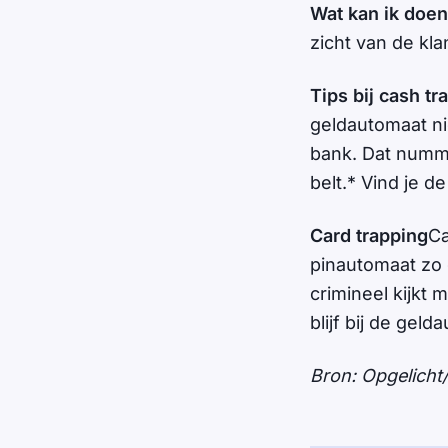
Wat kan ik doe
zicht van de kl
Tips bij cash tr
geldautomaat n
bank. Dat nummer
belt.* Vind je de
Card trapping
Ca
pinautomaat zo 
crimineel kijkt
blijf bij de gel
Bron: Opgelicht/p