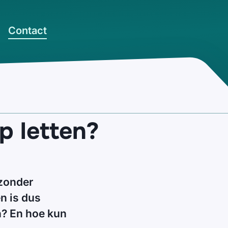
Contact
p letten?
 zonder
n is dus
n? En hoe kun