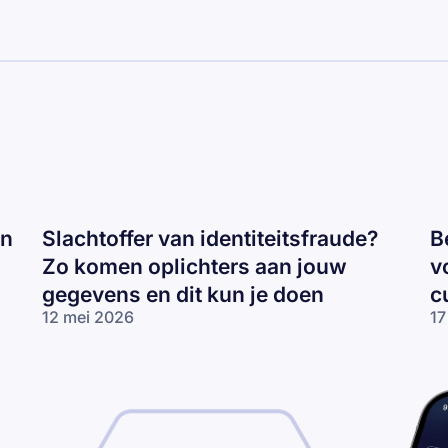
an
Slachtoffer van identiteitsfraude?
B
Zo komen oplichters aan jouw
v
gegevens en dit kun je doen
c
12 mei 2026
17
Slachtoffer van
Be
identiteitsfraude?
pl
Zo komen
on
oplichters aan
cu
jouw gegevens
vo
en dit kun je
tr