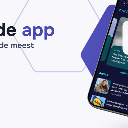
doen
in
cu
de
app
 de meest