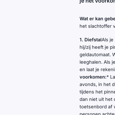
je het voorkom
Wat er kan geb
het slachtoffer 
1. Diefstal
Als je
hij/zij heeft je
geldautomaat. W
leeghalen. Als 
en laat je reken
voorkomen:
* La
avonds, in het d
tijdens het pinne
dan niet uit het
toetsenbord af 
personen achter 