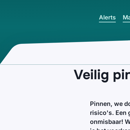
Ga naar hoofdinhoud
Alerts
Ma
Veilig p
Pinnen, we do
risico's. Een
onmisbaar! Wa