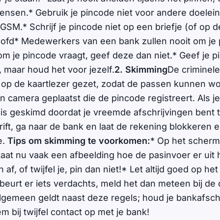
nsen.* Gebruik je pincode niet voor andere doelein
SM.* Schrijf je pincode niet op een briefje (of op d
 hoofd* Medewerkers van een bank zullen nooit om je
om je pincode vraagt, geef deze dan niet.* Geef je p
maar houd het voor jezelf.
2. Skimming
De criminel
e op de kaartlezer gezet, zodat de passen kunnen w
en camera geplaatst die de pincode registreert. Als 
 is geskimd doordat je vreemde afschrijvingen ben
rift, ga naar de bank en laat de rekening blokkeren
e.
Tips om skimming te voorkomen:
* Op het scherm
aat nu vaak een afbeelding hoe de pasinvoer er uit h
 af, of twijfel je, pin dan niet!* Let altijd goed op he
Gebeurt er iets verdachts, meld het dan meteen bij d
lgemeen geldt naast deze regels; houd je bankafschr
 bij twijfel contact op met je bank!