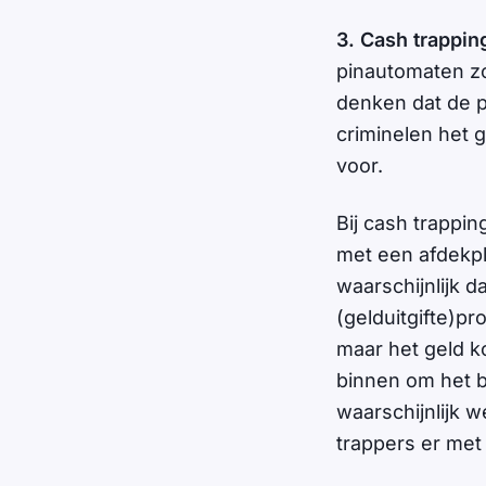
3. Cash trappin
pinautomaten zo
denken dat de p
criminelen het 
voor.
Bij cash trappi
met een afdekp
waarschijnlijk 
(gelduitgifte)pr
maar het geld ko
binnen om het b
waarschijnlijk 
trappers er met