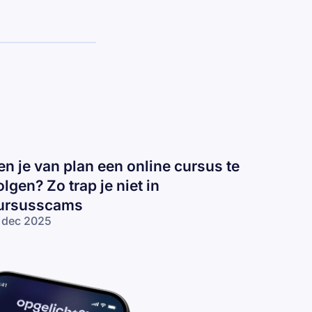
en je van plan een online cursus te
olgen? Zo trap je niet in
ursusscams
 dec 2025
n je van
an een
line
rsus te
lgen? Zo
ap je niet