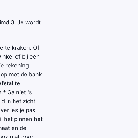
imd'3. Je wordt
de te kraken. Of
inkel of bij een
je rekening
t op met de bank
fstal te
.* Ga niet 's
d in het zicht
 verlies je pas
j het pinnen het
maat en de
 ook niet door