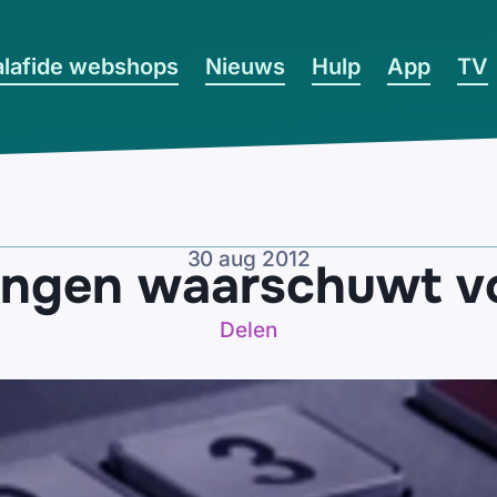
lafide webshops
Nieuws
Hulp
App
TV
30 aug 2012
ningen waarschuwt 
Delen