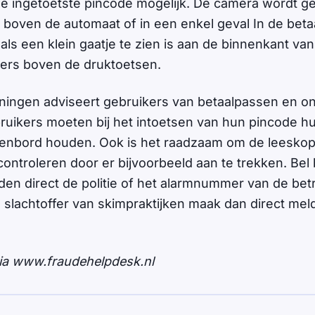
de ingetoetste pincode mogelijk. De camera wordt gep
boven de automaat of in een enkel geval In de beta
als een klein gaatje te zien is aan de binnenkant va
ers boven de druktoetsen.
oningen adviseert gebruikers van betaalpassen en 
ebruikers moeten bij het intoetsen van hun pincode h
senbord houden. Ook is het raadzaam om de leeskop
ontroleren door er bijvoorbeeld aan te trekken. Bel b
en direct de politie of het alarmnummer van de bet
u slachtoffer van skimpraktijken maak dan direct meldi
 via www.fraudehelpdesk.nl