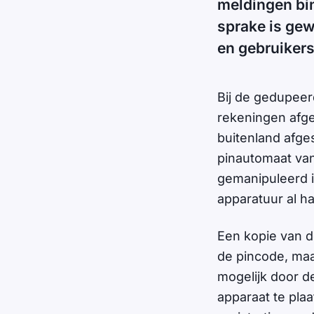
meldingen bi
sprake is ge
en gebruikers 
Bij de gedupeer
rekeningen afg
buitenland afge
pinautomaat va
gemanipuleerd i
apparatuur al 
Een kopie van 
de pincode, maa
mogelijk door d
apparaat te pla