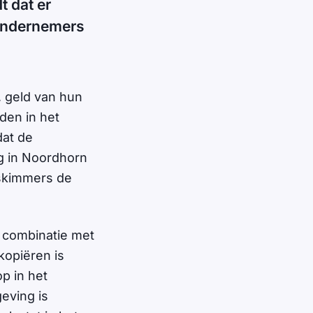
 dat er
 ondernemers
, geld van hun
den in het
dat de
g in Noordhorn
 skimmers de
 combinatie met
kopiëren is
p in het
eving is