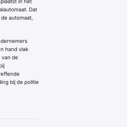
laatst in het
alautomaat. Dat
n de automaat,
ondernemers
un hand vlak
 van de
ij
reffende
ng bij de politie