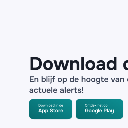
Bol, ING en
de Bijenkorf
waarschuwen
voor datalek
bij logistieke
partner
Download 
En blijf op de hoogte van
actuele alerts!
Download in de
Ontdek het op
App Store
Google Play