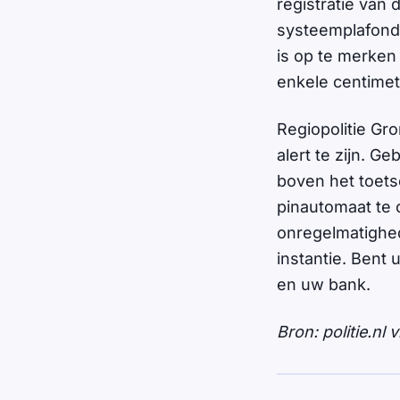
registratie van 
systeemplafond 
is op te merken 
enkele centimet
Regiopolitie Gr
alert te zijn. G
boven het toet
pinautomaat te c
onregelmatighed
instantie. Bent 
en uw bank.
Bron: politie.nl