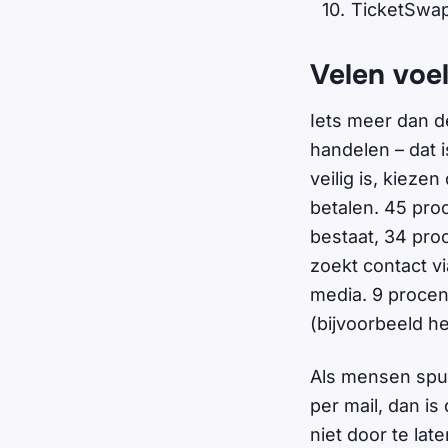
TicketSwa
Velen voel
Iets meer dan de
handelen – dat 
veilig is, kiez
betalen. 45 pro
bestaat, 34 pro
zoekt contact vi
media. 9 procen
(bijvoorbeeld 
Als mensen spul
per mail, dan i
niet door te la