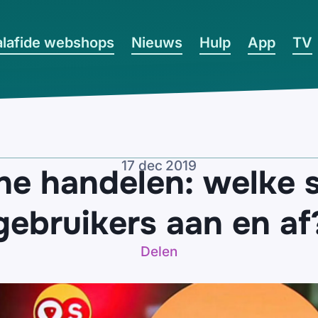
lafide webshops
Nieuws
Hulp
App
TV
17 dec 2019
ine handelen: welke 
gebruikers aan en af
Delen