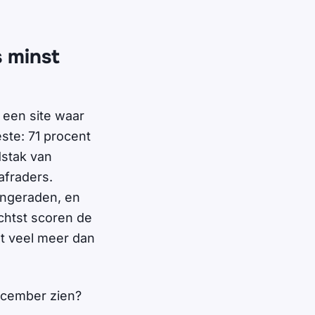
 minst
 een site waar
ste: 71 procent
dstak van
afraders.
angeraden, en
chtst scoren de
t veel meer dan
december zien?