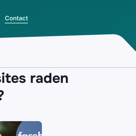
Contact
sites raden
?