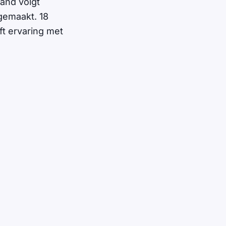
tand volgt
gemaakt. 18
t ervaring met