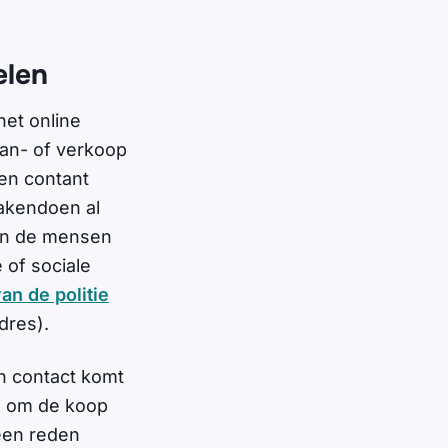
elen
het online
aan- of verkoop
 en contant
zakendoen al
van de mensen
 of sociale
van de politie
dres).
n contact komt
en om de koop
 een reden