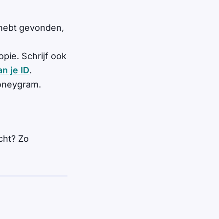
g hebt gevonden,
pie. Schrijf ook
an je ID
.
Moneygram.
cht? Zo