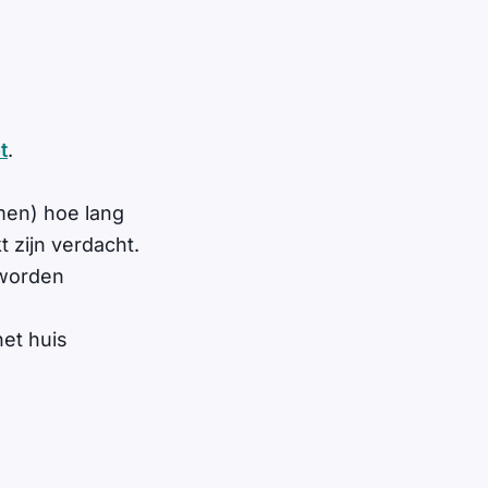
t
.
men) hoe lang
 zijn verdacht.
 worden
et huis