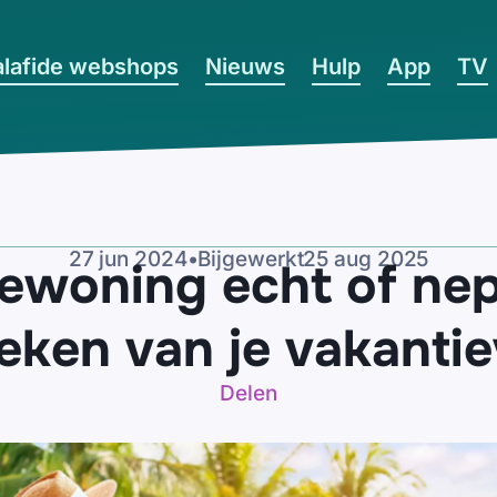
lafide webshops
Nieuws
Hulp
App
TV
27 jun 2024
•
Bijgewerkt
25 aug 2025
iewoning echt of nep?
eken van je vakantiev
Delen