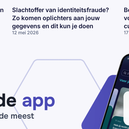
an
Slachtoffer van identiteitsfraude?
B
Zo komen oplichters aan jouw
v
gegevens en dit kun je doen
c
12 mei 2026
17
Slachtoffer van
Be
identiteitsfraude?
pl
Zo komen
on
oplichters aan
cu
jouw gegevens
vo
en dit kun je
tr
doen
in
cu
de
app
 de meest