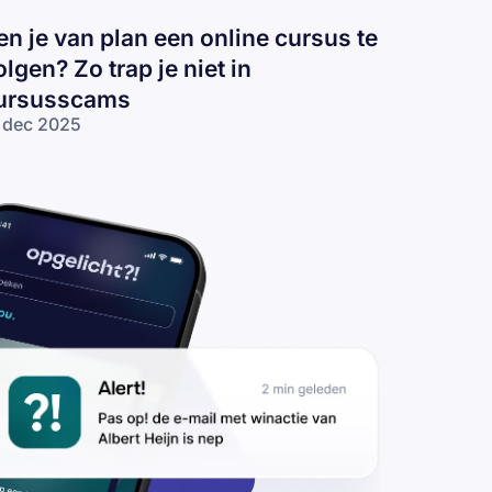
en je van plan een online cursus te
olgen? Zo trap je niet in
ursusscams
 dec 2025
n je van
an een
line
rsus te
lgen? Zo
ap je niet
rsusscams