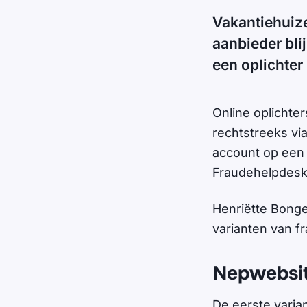
Vakantiehuize
aanbieder bli
een oplichter
Online oplichte
rechtstreeks via
account op een 
Fraudehelpdes
Henriëtte Bonge
varianten van f
Nepwebsi
De eerste varian