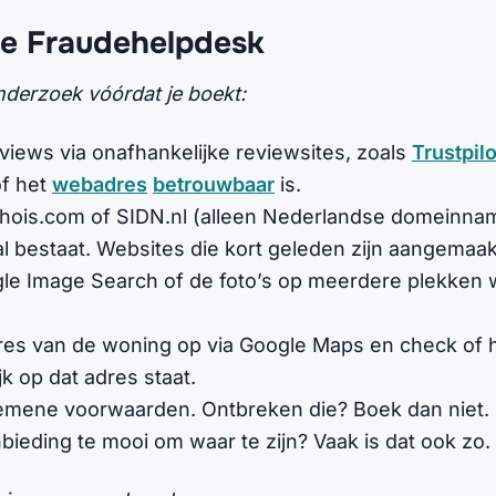
de Fraudehelpdesk
nderzoek vóórdat je boekt:
views via onafhankelijke reviewsites, zoals
Trustpilo
of het
webadres
betrouwbaar
is.
ois.com of SIDN.nl (alleen Nederlandse domeinna
l bestaat. Websites die kort geleden zijn aangemaakt
ogle Image Search of de foto’s op meerdere plekken
res van de woning op via Google Maps en check of h
k op dat adres staat.
emene voorwaarden. Ontbreken die? Boek dan niet.
nbieding te mooi om waar te zijn? Vaak is dat ook zo.