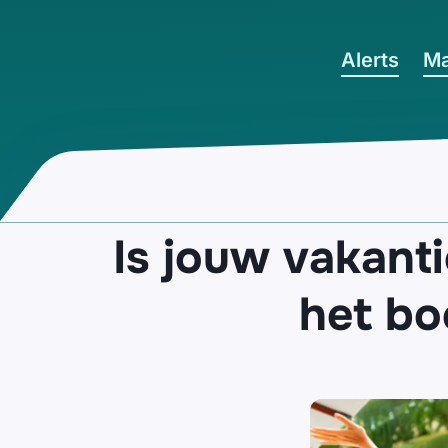
Ga naar hoofdinhoud
Alerts
Ma
Is jouw vakant
het bo