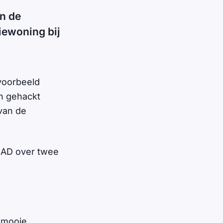
an de
tiewoning bij
jvoorbeeld
n gehackt
van de
t AD over twee
n mooie