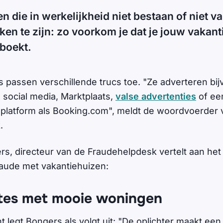
n die in werkelijkheid niet bestaan of niet v
jken te zijn: zo voorkom je dat je jouw vakan
 boekt.
rs passen verschillende trucs toe. "Ze adverteren bi
 social media, Marktplaats,
valse advertenties
of ee
platform als Booking.com", meldt de woordvoerder 
k.
rs, directeur van de Fraudehelpdesk vertelt aan he
raude met vakantiehuizen:
tes met mooie woningen
t legt Bongers als volgt uit: "De oplichter maakt ee