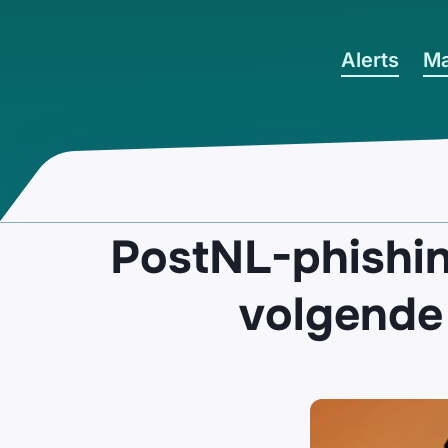
Ga naar hoofdinhoud
Alerts
Ma
PostNL-phishin
volgende