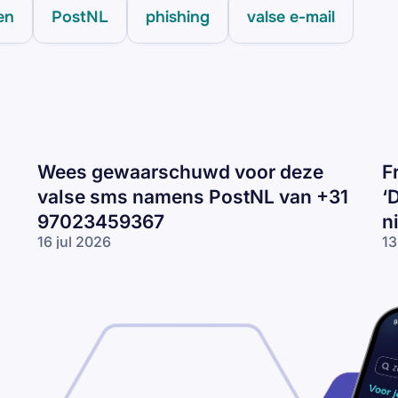
en
PostNL
phishing
valse e-mail
Wees gewaarschuwd voor deze
F
valse sms namens PostNL van +31
‘
97023459367
n
16 jul 2026
13
Wees
Fr
gewaarschuwd
DP
voor deze
om
valse sms
‘D
namens
is
PostNL van
pl
+31
ni
97023459367
be