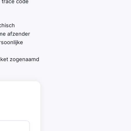
n trace code
chisch
ieme afzender
soonlijke
pakket zogenaamd
.