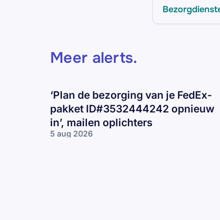
Bezorgdienst
Meer alerts
.
‘Plan de bezorging van je FedEx-
pakket ID#3532444242 opnieuw
in’, mailen oplichters
5 aug 2026
‘Plan de
bezorging van
je FedEx-pakket
ID#3532444242
opnieuw in’,
mailen
oplichters