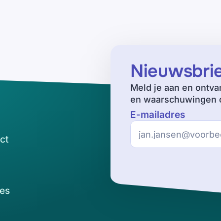
Nieuwsbri
Meld je aan en ontva
en waarschuwingen o
E-mailadres
ct
es