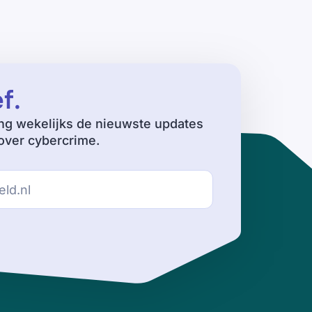
ef
.
ng wekelijks de nieuwste updates
ver cybercrime.