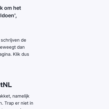
jk om het
ldoen',
 schrijven de
 beweegt dan
agina. Klik dus
stNL
kket, namelijk
 Trap er niet in