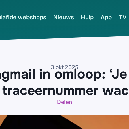
lafide webshops
Nieuws
Hulp
App
TV
3 okt 2025
gmail in omloop: ‘Je
 traceernummer wach
Delen