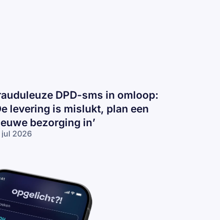
rauduleuze DPD-sms in omloop:
De levering is mislukt, plan een
ieuwe bezorging in’
 jul 2026
auduleuze
D-sms in
loop:
e levering
 mislukt,
an een
euwe
zorging