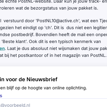
 de echte PostNL-website. Daar kun je jouw track- e
troleren wat de bezorgstatus van jouw pakket is.
l verstuurd door '
PostNL10@active.ch
', wat een Tje
gezien het eindigt op 'ch'. Dit is dus niet een legit
ndse postbedrijf. Bovendien heeft de mail een onper
 'Beste klant'. Ook dit is een typisch kenmerk van
ten
. Laat je dus absoluut niet wijsmaken dat jouw 
aat bij het postkantoor of in het magazijn van PostNL
e in voor de Nieuwsbrief
en blijf op de hoogte van online oplichting.
s