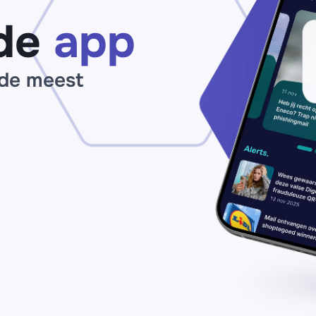
in’
de
app
 de meest