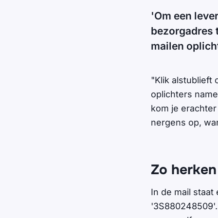
'Om een lever
bezorgadres t
mailen oplic
"Klik alstublief
oplichters name
kom je erachter 
nergens op, wa
Zo herken
In de mail staa
'3S880248509'. 