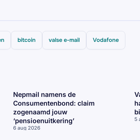
en
bitcoin
valse e-mail
Vodafone
Nepmail namens de
V
Consumentenbond: claim
h
zogenaamd jouw
b
5 
‘pensioenuitkering’
Va
6 aug 2026
CJ
Nepmail namens
ma
de