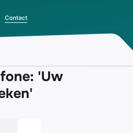
Contact
afone: 'Uw
reken'