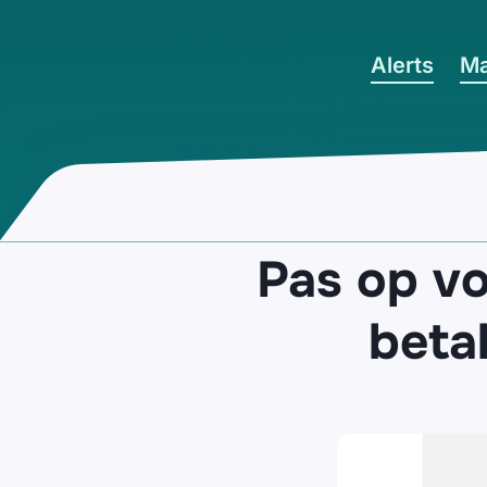
Ga naar hoofdinhoud
Alerts
Ma
Pas op vo
betal