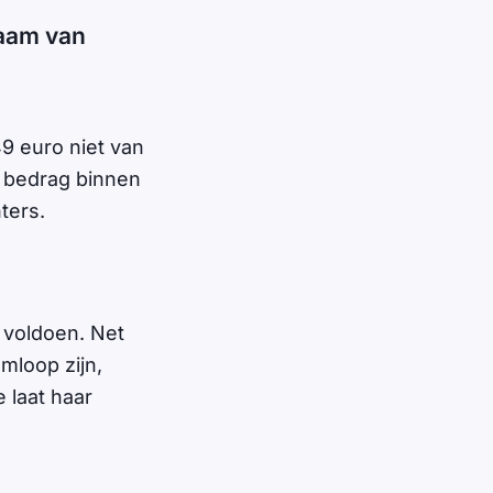
naam van
9 euro niet van
e bedrag binnen
ters.
e voldoen. Net
mloop zijn,
 laat haar