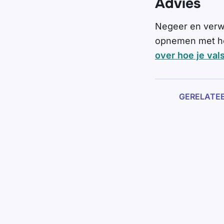
Advies
Negeer en verwijd
opnemen met het
over hoe je val
GERELATE