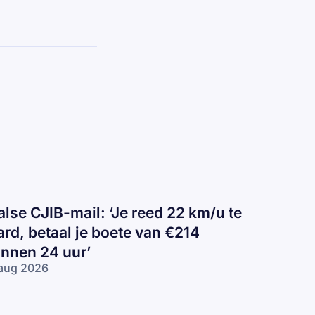
alse CJIB-mail: ‘Je reed 22 km/u te
ard, betaal je boete van €214
innen 24 uur’
aug 2026
lse
IB-
il: