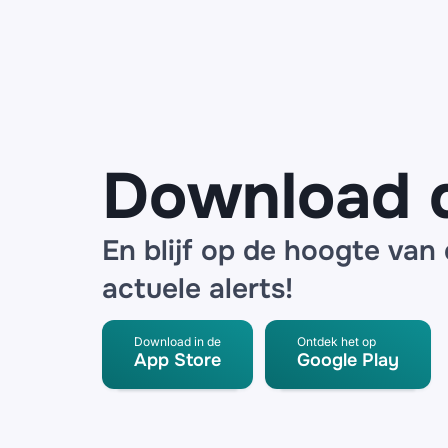
ANWB over
een
noodpakket
en
SpeederPro
radar
detector
Download 
En blijf op de hoogte van
actuele alerts!
Download in de
Ontdek het op
App Store
Google Play