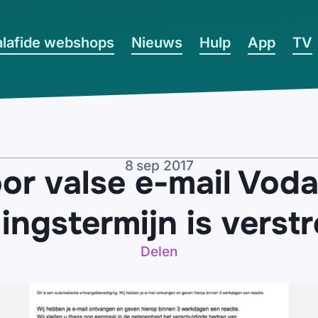
lafide webshops
Nieuws
Hulp
App
TV
8 sep 2017
or valse e-mail Vod
ingstermijn is verst
Delen