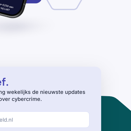
ef
.
ng wekelijks de nieuwste updates
ver cybercrime.