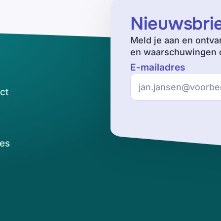
Nieuwsbri
Meld je aan en ontva
en waarschuwingen o
E-mailadres
ct
es