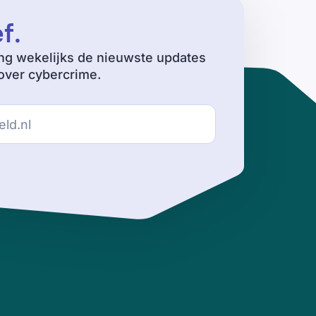
ef
.
ng wekelijks de nieuwste updates
ver cybercrime.