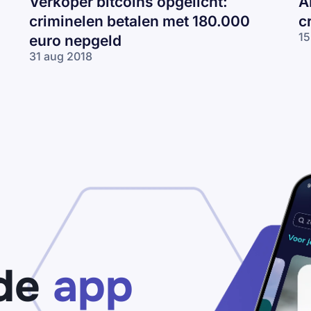
Verkoper bitcoins opgelicht:
A
criminelen betalen met 180.000
c
15
euro nepgeld
31 aug 2018
de
app