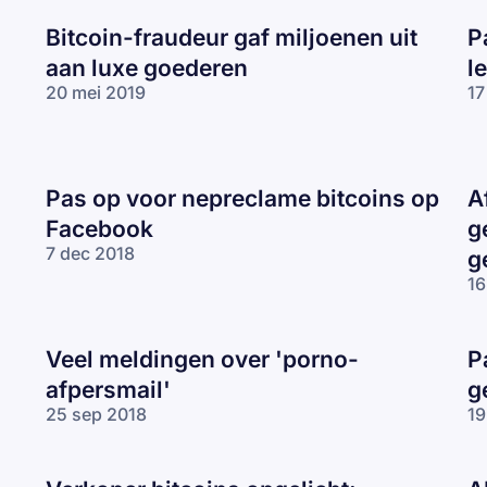
Bitcoin-fraudeur gaf miljoenen uit
P
aan luxe goederen
l
20 mei 2019
17
Pas op voor nepreclame bitcoins op
A
Facebook
g
7 dec 2018
g
16
Veel meldingen over 'porno-
P
afpersmail'
g
25 sep 2018
19