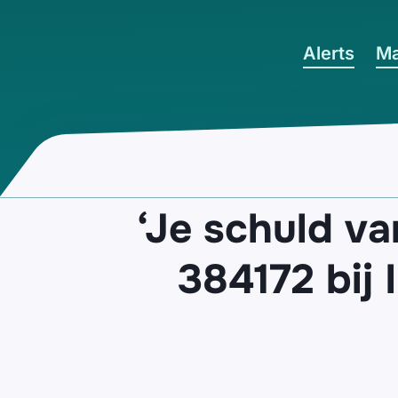
Ga naar hoofdinhoud
Alerts
Ma
‘Je schuld v
384172 bij 