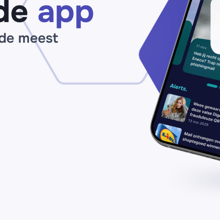
de
app
van
€214
binnen
 de meest
24
uur’