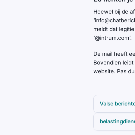
Hoewel bij de af
‘
info@chatberic
meldt dat legit
‘@intrum.com’.
De mail heeft ee
Bovendien leidt 
website. Pas dus
Valse bericht
belastingdien