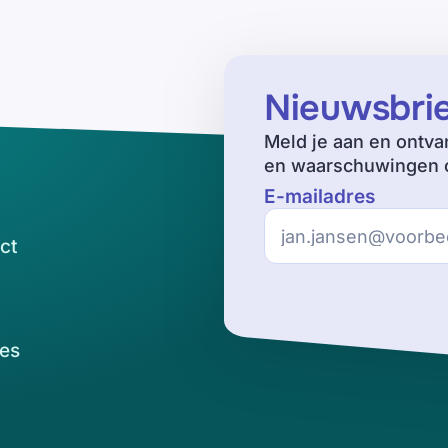
Nieuwsbri
Meld je aan en ontva
en waarschuwingen o
E-mailadres
ct
es