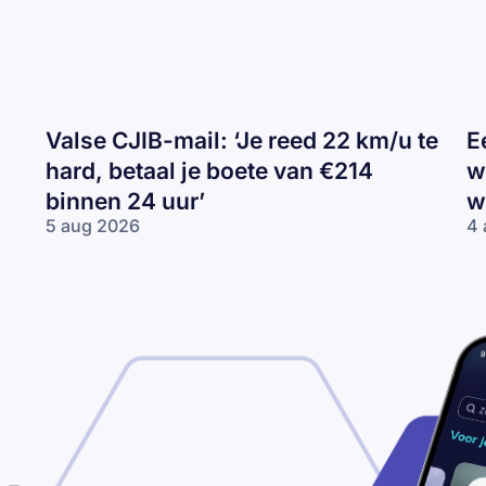
Valse CJIB-mail: ‘Je reed 22 km/u te
E
hard, betaal je boete van €214
w
binnen 24 uur’
w
5 aug 2026
4 
Valse
Ee
CJIB-
H
mail:
ca
‘Je
va
reed
wi
22
Tr
km/u
de
te
wi
hard,
betaal
je
boete