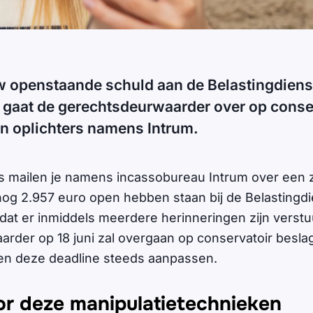
uw openstaande schuld aan de Belastingdienst
 gaat de gerechtsdeurwaarder over op conse
en oplichters namens Intrum.
ers mailen je namens incassobureau Intrum over ee
nog 2.957 euro open hebben staan bij de Belastingdie
at er inmiddels meerdere herinneringen zijn verstu
rder op 18 juni zal overgaan op conservatoir beslag
en deze deadline steeds aanpassen.
or deze manipulatietechnieken