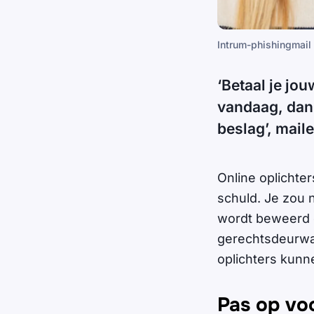
Intrum-phishingmail
‘Betaal je jo
vandaag, dan
beslag’, mail
Online oplicht
schuld. Je zou 
wordt beweerd d
gerechtsdeurwaa
oplichters kunn
Pas op vo