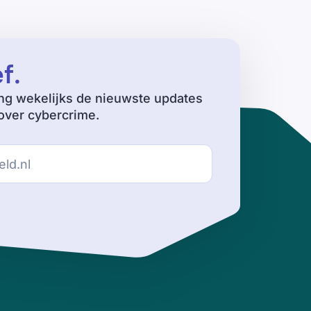
ef
.
ng wekelijks de nieuwste updates
ver cybercrime.