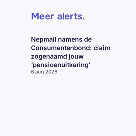
Meer alerts
.
Nepmail namens de
Consumentenbond: claim
zogenaamd jouw
‘pensioenuitkering’
6 aug 2026
Nepmail namens
de
Consumentenbond:
claim zogenaamd
jouw
‘pensioenuitkering’