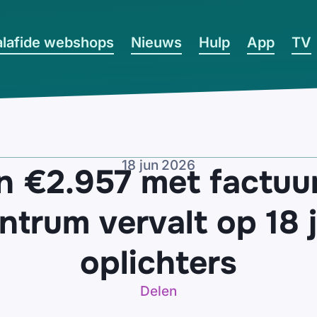
lafide webshops
Nieuws
Hulp
App
TV
18 jun 2026
an €2.957 met factu
Intrum vervalt op 18 j
oplichters
Delen