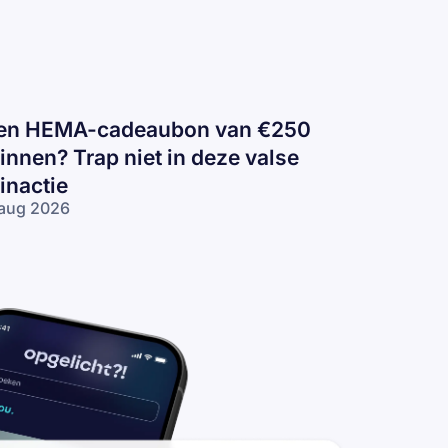
en HEMA-cadeaubon van €250
innen? Trap niet in deze valse
inactie
aug 2026
n
EMA-
deaubon
n €250
nnen?
ap niet in
ze valse
nactie