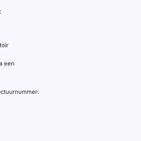
:
toir
ia een
factuurnummer: