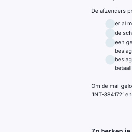
De afzenders p
er al 
de sch
een ge
beslag
beslag
betaall
Om de mail gel
‘INT-384172’ en
Zo herken je