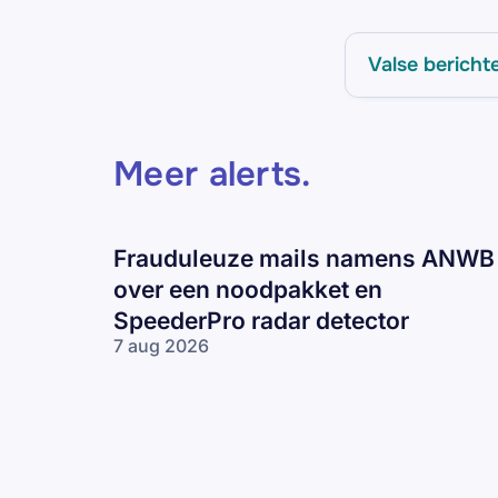
Valse bericht
Meer alerts
.
Frauduleuze mails namens ANWB
over een noodpakket en
SpeederPro radar detector
7 aug 2026
Frauduleuze
mails
namens
ANWB over
een
noodpakket
en