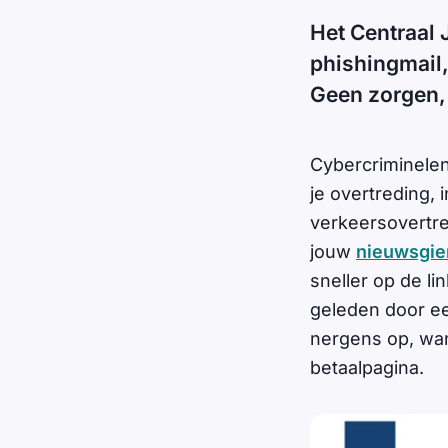
Het Centraal 
phishingmail,
Geen zorgen, 
Cybercriminelen 
je overtreding, 
verkeersovertre
jouw
nieuwsgie
sneller op de li
geleden door een 
nergens op, wa
betaalpagina.