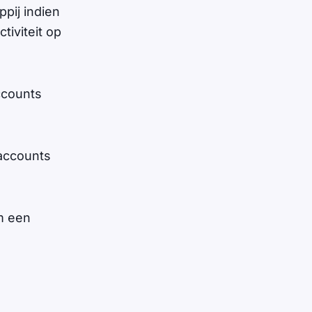
pij indien
tiviteit op
ccounts
accounts
m een