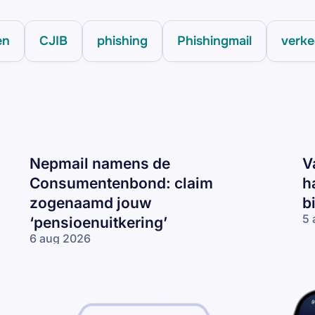
en
CJIB
phishing
Phishingmail
verke
Nepmail namens de
V
Consumentenbond: claim
h
zogenaamd jouw
b
5 
‘pensioenuitkering’
Va
6 aug 2026
CJ
Nepmail namens
ma
de
‘J
Consumentenbond:
re
claim zogenaamd
2
jouw
km