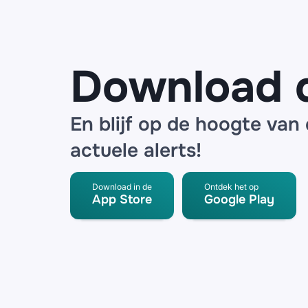
SpeederPro
radar
detector
Download 
En blijf op de hoogte van
actuele alerts!
Download in de
Ontdek het op
App Store
Google Play