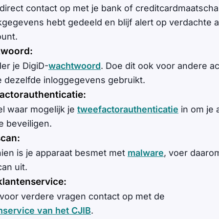
irect contact op met je bank of creditcardmaatschap
kgegevens hebt gedeeld en blijf alert op verdachte ac
ount.
woord:
er je DigiD-
wachtwoord
. Doe dit ook voor andere a
e dezelfde inloggegevens gebruikt.
actorauthenticatie:
l waar mogelijk je
tweefactorauthenticatie
in om je 
e beveiligen.
scan:
ien is je apparaat besmet met
malware
, voer daaro
an uit.
klantenservice:
oor verdere vragen contact op met de
nservice van het CJIB
.