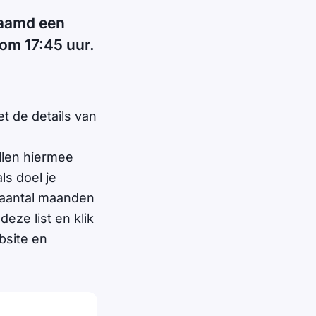
naamd een
 om 17:45 uur.
t de details van
llen hiermee
s doel je
n aantal maanden
deze list en klik
bsite en