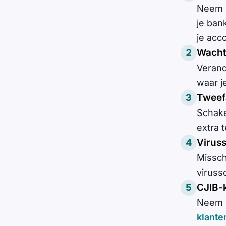
Neem d
je ban
je acc
Wacht
Verand
waar j
Tweef
Schake
extra t
Virus
Missch
virussc
CJIB-
Neem v
klante