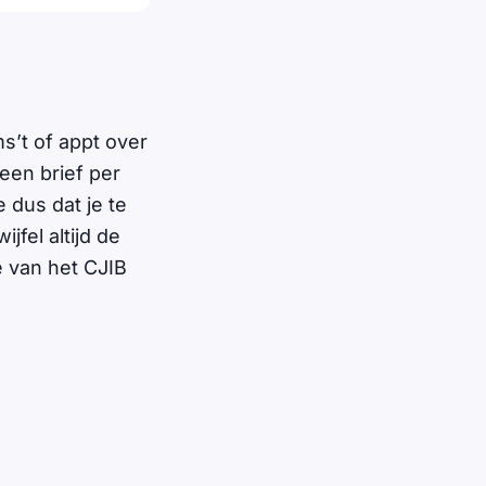
ms’t of appt over
 een brief per
 dus dat je te
jfel altijd de
e van het CJIB