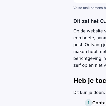
Valse mail namens h
Dit zal het C
Op de website va
een boete, aanma
post. Ontvang j
maken hebt met e
berichtgeving i
zelf op en niet v
Heb je to
Dit kun je doen:
Contac