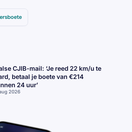
ersboete
alse CJIB-mail: ‘Je reed 22 km/u te
ard, betaal je boete van €214
innen 24 uur’
aug 2026
lse
IB-
il:
e
ed
2
/u