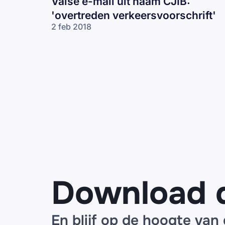
Valse e-mail uit naam CJIB:
'overtreden verkeersvoorschrift'
2 feb 2018
Download 
En blijf op de hoogte van