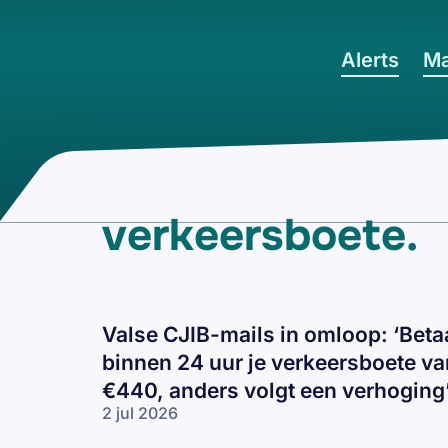
Ga naar hoofdinhoud
Alerts
Ma
verkeersboete
.
Valse CJIB-mails in omloop: ‘Beta
binnen 24 uur je verkeersboete va
€440, anders volgt een verhoging
2 jul 2026