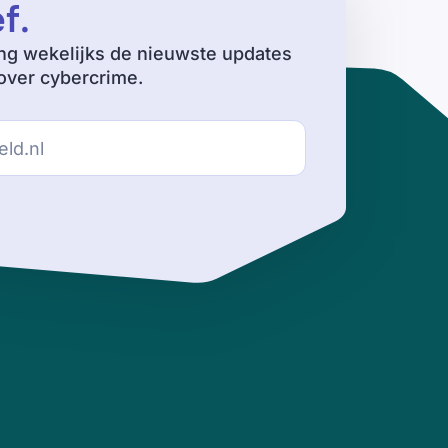
ef
.
ng wekelijks de nieuwste updates
ver cybercrime.