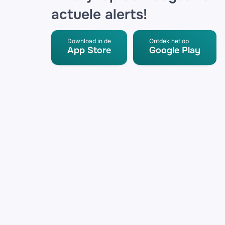
actuele alerts!
Download in de
Ontdek het op
App Store
Google Play