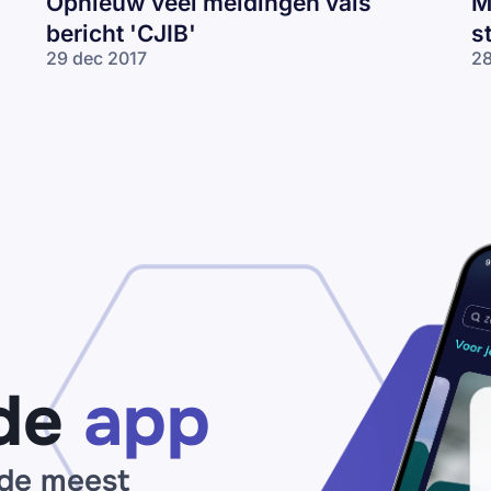
Opnieuw veel meldingen vals
M
bericht 'CJIB'
s
29 dec 2017
28
de
app
 de meest