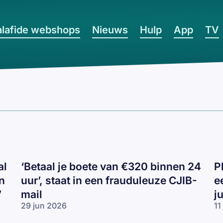
lafide webshops
Nieuws
Hulp
App
TV
al
‘Betaal je boete van €320 binnen 24
P
n
uur’, staat in een frauduleuze CJIB-
e
’
mail
j
29 jun 2026
11