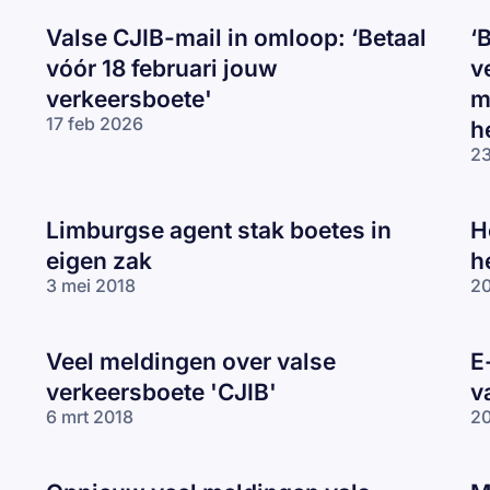
Valse CJIB-mail in omloop: ‘Betaal
‘
vóór 18 februari jouw
v
verkeersboete'
m
17 feb 2026
h
23
Limburgse agent stak boetes in
H
eigen zak
h
3 mei 2018
20
Veel meldingen over valse
E
verkeersboete 'CJIB'
v
6 mrt 2018
20