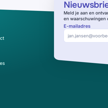
Nieuwsbri
Meld je aan en ontva
en waarschuwingen o
E-mailadres
ct
es