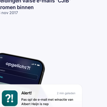
eldingen valse e-mails 'CJIB'
tromen binnen
 nov 2017