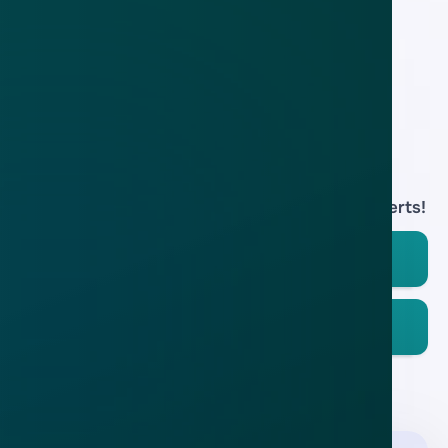
wereldwijd offline na internationale
politieactie
29 nov 2019
Download de
app
En blijf op de hoogte van de meest actuele alerts!
Download in de
App Store
Ontdek het op
Google Play