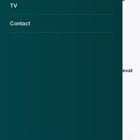
TV
Facebook
11 aug 2021
Contact
Gevaarlijke en schadelijke Android-
malware in sms'jes met
verzendbevestigingen van
koeriersdiensten
7 mei 2021
Contractbevestiging namens 'Eneco' bevat
schadelijke malware
5 dec 2019
Valse mail van 'Belastingdienst' bevat
schadelijke malware
2 dec 2019
Hackerstool voor remote access