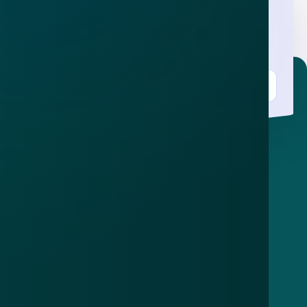
Nieuwsbrief
.
Meld je aan en ontvang wekelijks de nieuwste
updates en waarschuwingen over cybercrime.
E-mailadres
Over
Contact
Privacy statement
App
Algemene voorwaarden