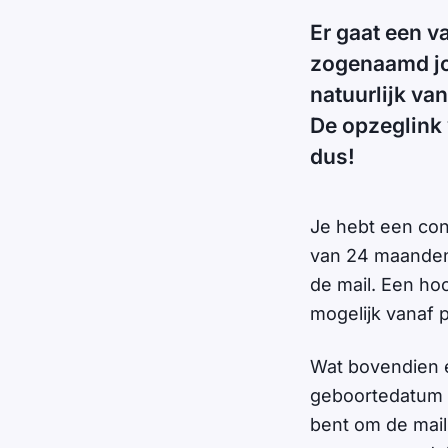
Er gaat een v
zogenaamd jo
natuurlijk va
De opzeglink 
dus!
Je hebt een con
van 24 maanden. 
de mail. Een hoo
mogelijk vanaf 
Wat bovendien ex
geboortedatum b
bent om de mail