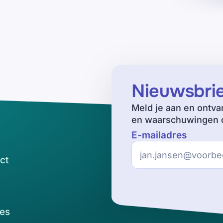
Nieuwsbri
Meld je aan en ontva
en waarschuwingen o
E-mailadres
ct
es