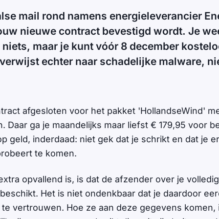
alse mail rond namens energieleverancier E
uw nieuwe contract bevestigd wordt. Je we
n niets, maar je kunt vóór 8 december koste
verwijst echter naar schadelijke malware, ni
tract afgesloten voor het pakket 'HollandseWind' me
Daar ga je maandelijks maar liefst € 179,95 voor bet
p geld, inderdaad: niet gek dat je schrikt en dat je e
probeert te komen.
tra opvallend is, is dat de afzender over je volledi
eschikt. Het is niet ondenkbaar dat je daardoor ee
 te vertrouwen. Hoe ze aan deze gegevens komen, i