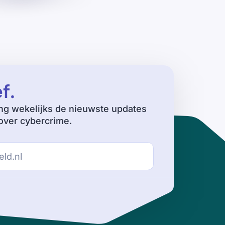
ef
.
ng wekelijks de nieuwste updates
ver cybercrime.