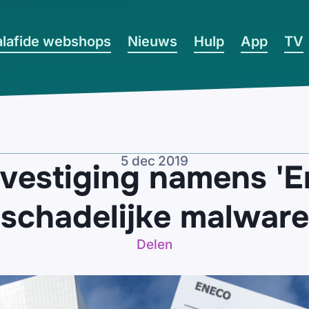
lafide webshops
Nieuws
Hulp
App
TV
5 dec 2019
vestiging namens 'E
schadelijke malware
Delen