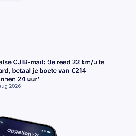
alse CJIB-mail: ‘Je reed 22 km/u te
ard, betaal je boete van €214
innen 24 uur’
aug 2026
lse
IB-
il:
e
ed
2
/u