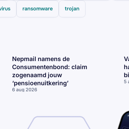
virus
ransomware
trojan
Nepmail namens de
V
Consumentenbond: claim
h
zogenaamd jouw
b
5 
‘pensioenuitkering’
Va
6 aug 2026
CJ
Nepmail namens
ma
de
‘J
Consumentenbond:
re
claim zogenaamd
2
jouw
km
‘pensioenuitkering’
te