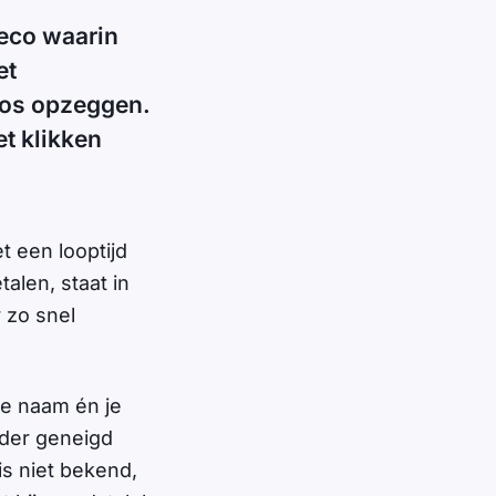
neco waarin
et
loos opzeggen.
et klikken
t een looptijd
alen, staat in
r zo snel
ge naam én je
rder geneigd
s niet bekend,