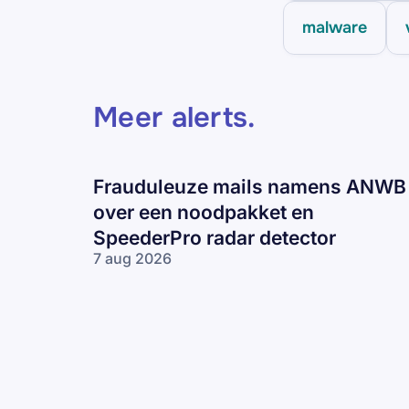
malware
Meer alerts
.
Frauduleuze mails namens ANWB
over een noodpakket en
SpeederPro radar detector
7 aug 2026
Frauduleuze
mails
namens
ANWB over
een
noodpakket
en
SpeederPro