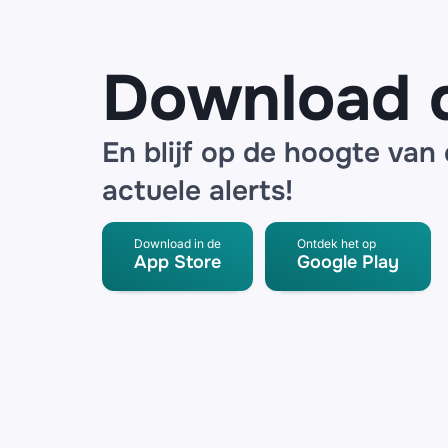
radar
detector
Download 
En blijf op de hoogte van
actuele alerts!
Download in de
Ontdek het op
App Store
Google Play