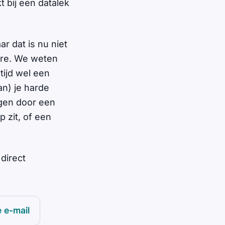
t bij een datalek
r dat is nu niet
ware. We weten
tijd wel een
an) je harde
jgen door een
 zit, of een
 direct
e e-mail