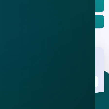
Download in de
App Store
Ontdek het op
Google Play
Nieuwsbrief
.
Meld je aan en ontvang wekelijks de nieuwste
updates en waarschuwingen over cybercrime.
E-mailadres