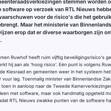
eenteraadsverkiezingen stemmen worden o
de software op verzoek van RTL Nieuws hebb
aarschuwen voor de risico's die het gebrui
ebrengt. Maar het ministerie van Binnenland
ijzen erop dat er diverse waarborgen zijn o
.
en Ruwhof heeft ruim vijftig beveiligingsrisico's ge
kt hij aan als 'hoog risico'. Eén punt is volgens Ruwh
de Kiesraad en gemeenten weer in het systeem heb
er vuur lag. Toenmalig minister van Binnenlandse Za
t toen in aanloop naar de Tweede Kamerverkiezinge
lleen met software, maar ook handmatig opgeteld m
adat RTL Nieuws zwakke punten van de software ha