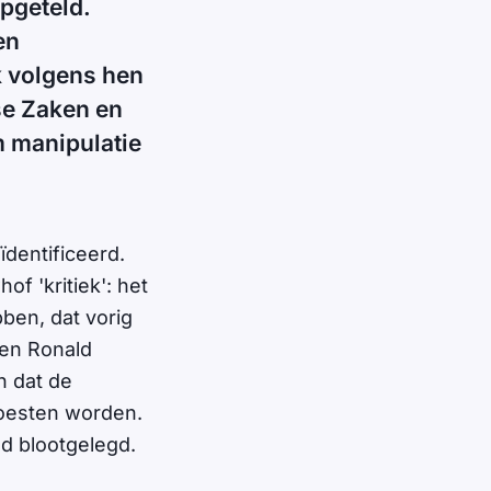
pgeteld.
en
k volgens hen
se Zaken en
m manipulatie
ïdentificeerd.
of 'kritiek': het
ben, dat vorig
ken Ronald
n dat de
oesten worden.
d blootgelegd.