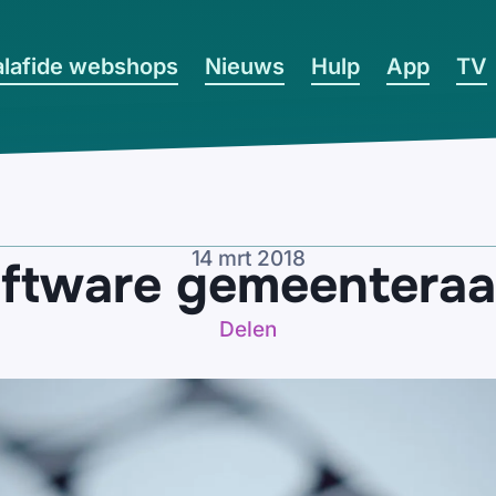
lafide webshops
Nieuws
Hulp
App
TV
14 mrt 2018
oftware gemeenteraa
Delen