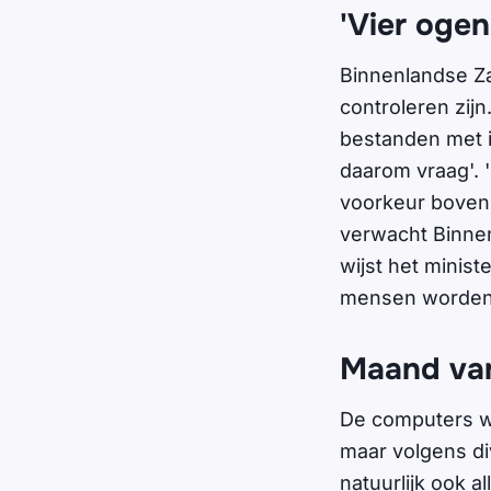
'Vier ogen
Binnenlandse Zak
controleren zij
bestanden met i
daarom vraag'. 
voorkeur boven 
verwacht Binnen
wijst het minist
mensen worden
Maand van
De computers wa
maar volgens di
natuurlijk ook 