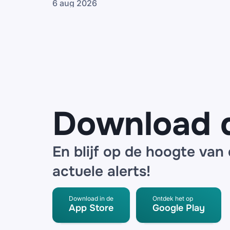
6 aug 2026
Bol, ING en
de Bijenkorf
waarschuwen
voor datalek
bij logistieke
partner
Download 
En blijf op de hoogte van
actuele alerts!
Download in de
Ontdek het op
App Store
Google Play