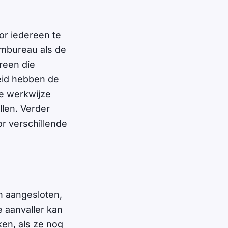
or iedereen te
embureau als de
reen die
eid hebben de
ze werkwijze
len. Verder
or verschillende
n aangesloten,
 aanvaller kan
en, als ze nog