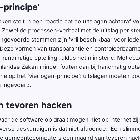
-principe'
en stelt in een reactie dat de uitslagen achteraf vo
n. Zowel de processen-verbaal met de uitslag per st
ngevoerde stemmen zijn 'vrij beschikbaar voor iede
'Deze vormen van transparantie en controleerbaarh
handmatige optelling', aldus het ministerie. Met de
landse Zaken minder fouten dan bij handmatig optel
erie op het 'vier ogen-principe': uitslagen moeten do
 ingevoerd.
 tevoren hacken
ar de software op draait mogen niet op internet zij
verse deskundigen is dat niet afdoende. 'Een slimme
alle gemeentecomputers een maand van tevoren hack