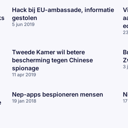
Hack bij EU-ambassade, informatie
V
ks
gestolen
a
5 jun 2019
e
23
Tweede Kamer wil betere
B
bescherming tegen Chinese
Z
3 
spionage
11 apr 2019
Nep-apps bespioneren mensen
N
19 jan 2018
17
e