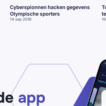
Cyberspionnen hacken gegevens
T
Olympische sporters
t
14 sep 2016
16
de
app