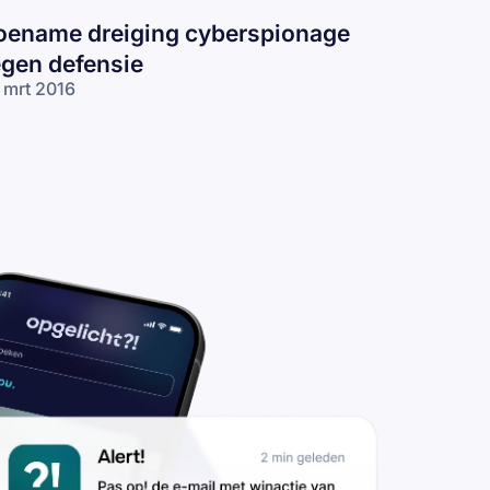
oename dreiging cyberspionage
egen defensie
 mrt 2016