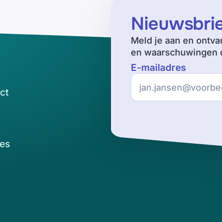
Nieuwsbri
Meld je aan en ontva
en waarschuwingen o
E-mailadres
ct
es