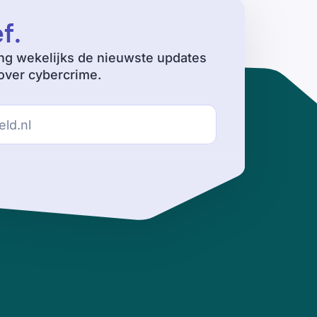
ef
.
ng wekelijks de nieuwste updates
ver cybercrime.