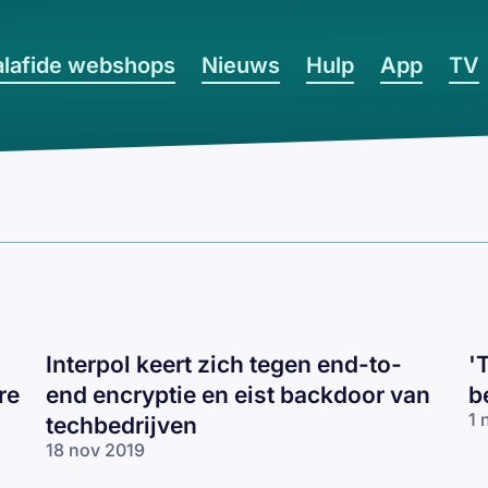
lafide webshops
Nieuws
Hulp
App
TV
Interpol keert zich tegen end-to-
'
re
end encryptie en eist backdoor van
b
1 
techbedrijven
18 nov 2019