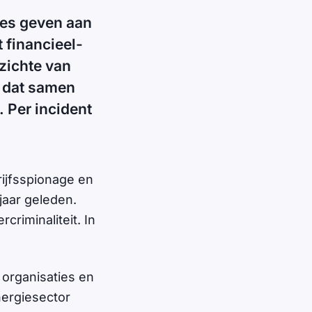
ies geven aan
 financieel-
pzichte van
C dat samen
. Per incident
rijfsspionage en
jaar geleden.
criminaliteit. In
 organisaties en
ergiesector