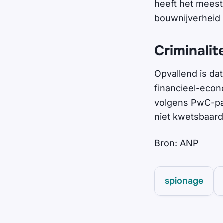
heeft het meeste
bouwnijverheid
Criminalit
Opvallend is da
financieel-econo
volgens PwC-par
niet kwetsbaarde
Bron: ANP
spionage