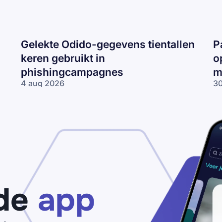
Gelekte Odido-gegevens tientallen
P
keren gebruikt in
o
phishingcampagnes
m
4 aug 2026
30
Gelekte Odido-
Pa
gegevens tientallen
ne
keren gebruikt in
op
phishingcampagnes
lo
wo
me
ne
de
app