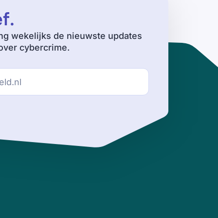
ef
.
ng wekelijks de nieuwste updates
ver cybercrime.