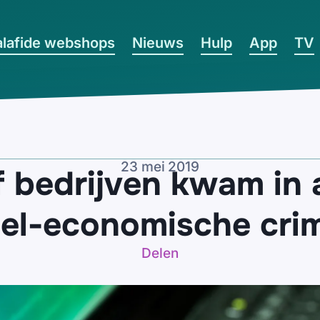
lafide webshops
Nieuws
Hulp
App
TV
23 mei 2019
jf bedrijven kwam in
eel-economische crimi
Delen