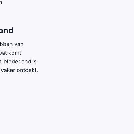
n
land
ebben van
 Dat komt
. Nederland is
 vaker ontdekt.