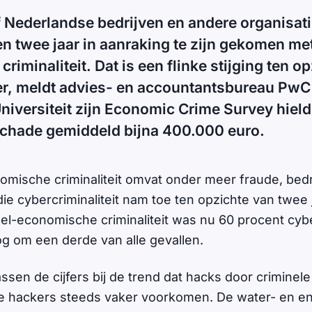
jf Nederlandse bedrijven en andere organisat
en twee jaar in aanraking te zijn gekomen met
iminaliteit. Dat is een flinke stijging ten o
der, meldt advies- en accountantsbureau Pw
Universiteit zijn Economic Crime Survey hield
schade gemiddeld bijna 400.000 euro.
omische criminaliteit omvat onder meer fraude, bed
ie cybercriminaliteit nam toe ten opzichte van twee 
eel-economische criminaliteit was nu 60 procent cyber
og om een derde van alle gevallen.
sen de cijfers bij de trend dat hacks door criminele
e hackers steeds vaker voorkomen. De water- en en