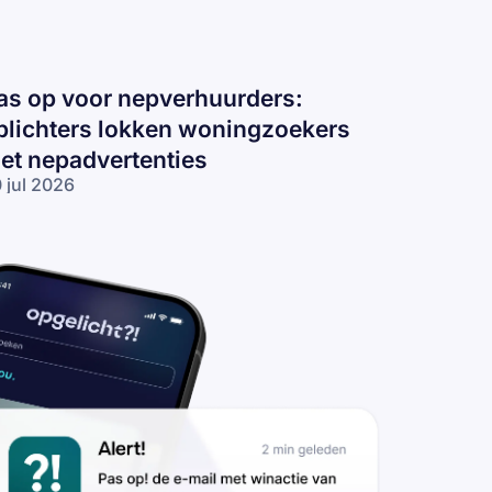
as op voor nepverhuurders:
plichters lokken woningzoekers
et nepadvertenties
 jul 2026
s op voor
pverhuurders:
lichters
kken
ningzoekers
t
padvertenties