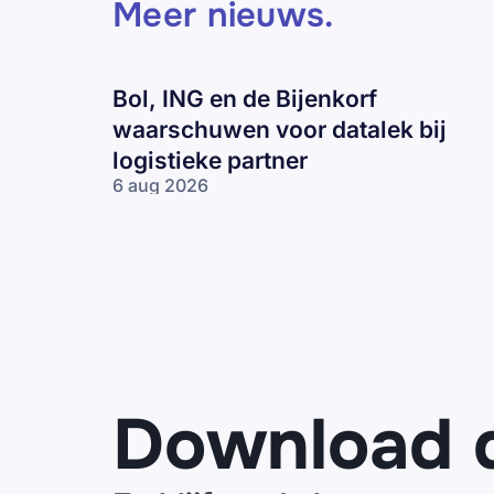
Meer nieuws
.
Bol, ING en de Bijenkorf
waarschuwen voor datalek bij
logistieke partner
6 aug 2026
Bol, ING en
de Bijenkorf
waarschuwen
voor datalek
bij logistieke
partner
Download 