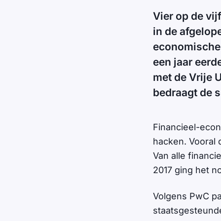
Vier op de vi
in de afgelop
economische cr
een jaar eer
met de Vrije 
bedraagt de 
Financieel-econ
hacken. Vooral d
Van alle financi
2017 ging het n
Volgens PwC pas
staatsgesteund