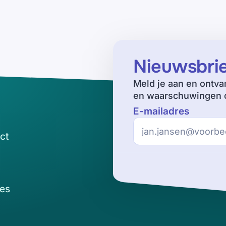
Nieuwsbri
Meld je aan en ontva
en waarschuwingen o
E-mailadres
ct
es