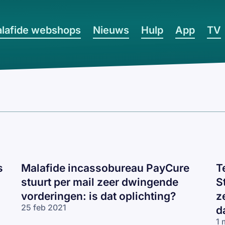
lafide webshops
Nieuws
Hulp
App
TV
s
Malafide incassobureau PayCure
T
stuurt per mail zeer dwingende
S
vorderingen: is dat oplichting?
z
25 feb 2021
d
1 