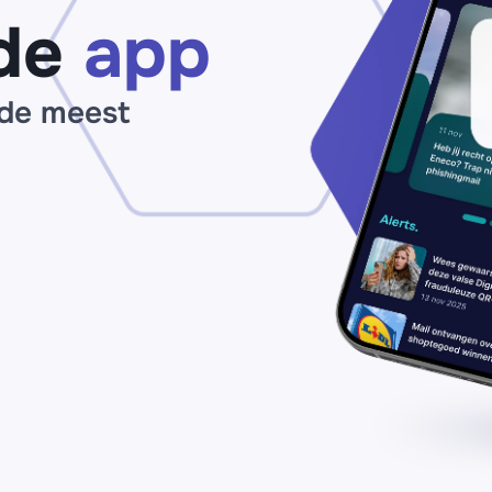
de
app
 de meest