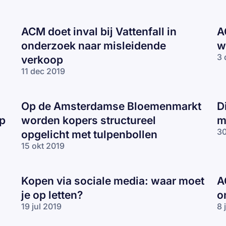
ACM doet inval bij Vattenfall in
A
onderzoek naar misleidende
w
3 
verkoop
11 dec 2019
Op de Amsterdamse Bloemenmarkt
D
ep
worden kopers structureel
m
30
opgelicht met tulpenbollen
15 okt 2019
Kopen via sociale media: waar moet
A
je op letten?
o
19 jul 2019
8 