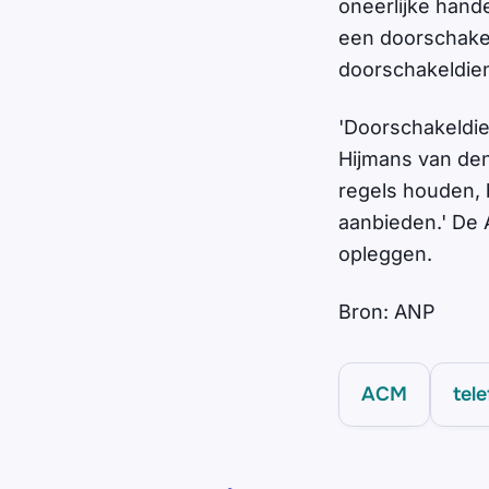
oneerlijke hand
een doorschakel
doorschakeldiens
'Doorschakeldie
Hijmans van den
regels houden, 
aanbieden.' De
opleggen.
Bron: ANP
ACM
tel