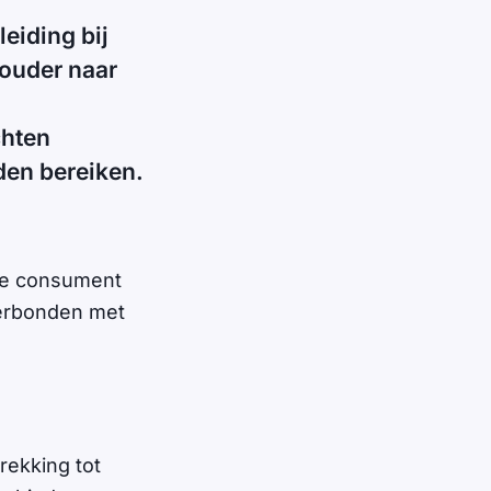
eiding bij
houder naar
chten
den bereiken.
 De consument
rverbonden met
rekking tot