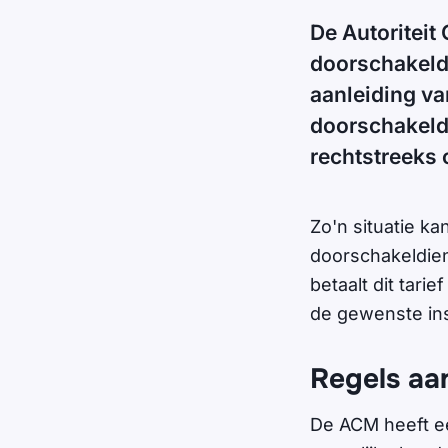
De Autoriteit
doorschakeld
aanleiding va
doorschakeldi
rechtstreeks 
Zo'n situatie k
doorschakeldien
betaalt dit tar
de gewenste ins
Regels aa
De ACM heeft ee