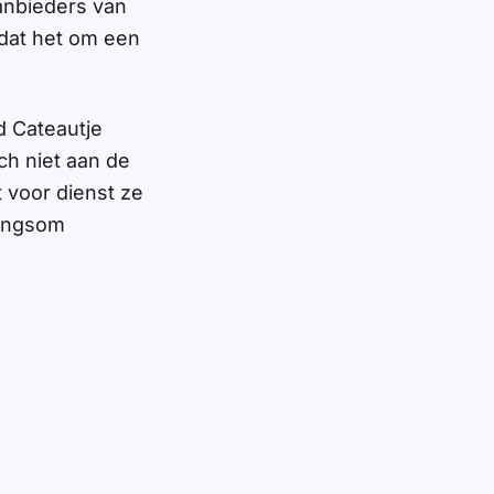
anbieders van
 dat het om een
d Cateautje
ch niet aan de
 voor dienst ze
wangsom