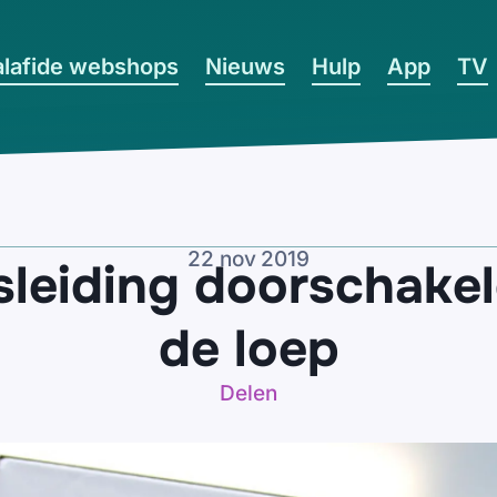
lafide webshops
Nieuws
Hulp
App
TV
22 nov 2019
leiding doorschakel
de loep
Delen