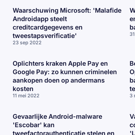
Waarschuwing Microsoft: 'Malafide
W
Androidapp steelt
e
creditcardgegevens en
b
31
tweestapsverificatie'
23 sep 2022
Oplichters kraken Apple Pay en
B
Google Pay: zo kunnen criminelen
O
aankopen doen op andermans
b
kosten
t
11 mei 2022
3 
Gevaarlijke Android-malware
V
'Escobar' kan
c
tweefactorauthenticatie stelen en
'