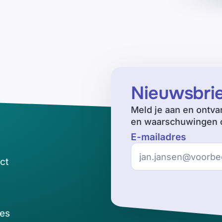
Nieuwsbri
Meld je aan en ontva
en waarschuwingen o
E-mailadres
ct
es