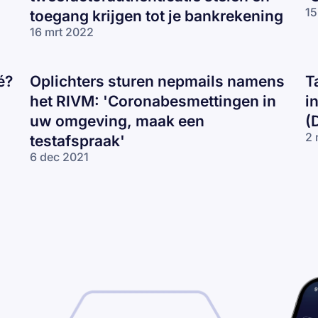
15
toegang krijgen tot je bankrekening
16 mrt 2022
é?
Oplichters sturen nepmails namens
T
het RIVM: 'Coronabesmettingen in
i
uw omgeving, maak een
(
2 
testafspraak'
6 dec 2021