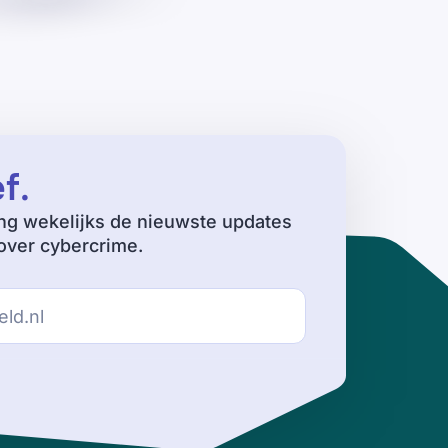
ef
.
ng wekelijks de nieuwste updates
ver cybercrime.