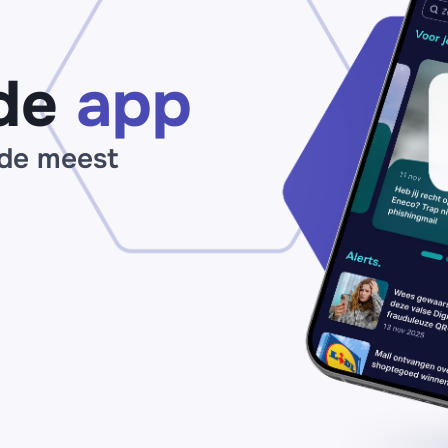
de
app
 de meest