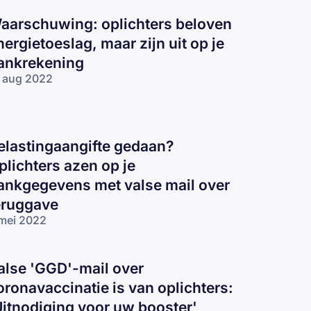
aarschuwing: oplichters beloven
nergietoeslag, maar zijn uit op je
ankrekening
 aug 2022
elastingaangifte gedaan?
plichters azen op je
ankgegevens met valse mail over
eruggave
mei 2022
alse 'GGD'-mail over
oronavaccinatie is van oplichters:
Uitnodiging voor uw booster'