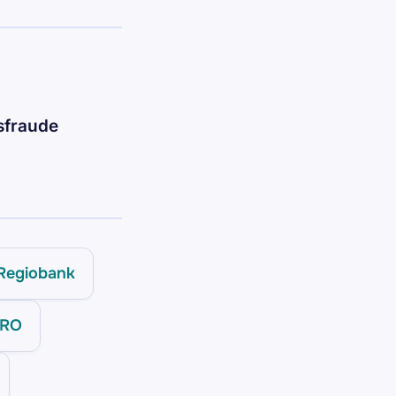
tsfraude
Regiobank
MRO