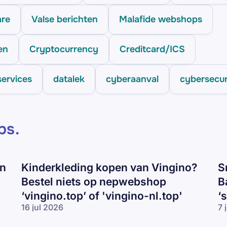
are
Valse berichten
Malafide webshops
en
Cryptocurrency
Creditcard/ICS
services
datalek
cyberaanval
cybersecur
ps
.
en
Kinderkleding kopen van Vingino?
S
Bestel niets op nepwebshop
B
‘vingino.top’ of 'vingino-nl.top'
‘
16 jul 2026
7 
Kinderkleding
Sn
kopen van
va