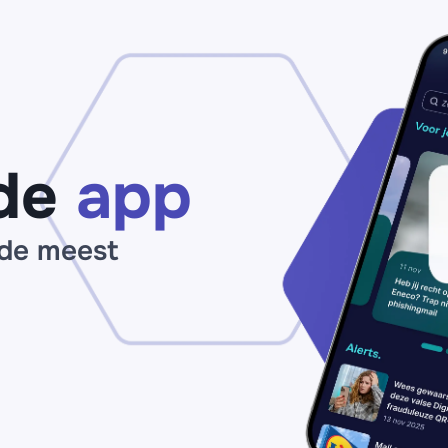
Vingino?
Ni
Bestel niets
Ad
op
of
nepwebshop
Ba
‘vingino.top’
ko
of 'vingino-
Pa
nl.top'
vo
‘s
de
app
ou
 de meest