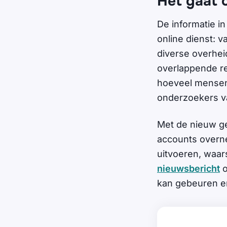
Het gaat 
De informatie i
online dienst: 
diverse overhei
overlappende re
hoeveel mensen 
onderzoekers 
Met de nieuw g
accounts over
uitvoeren, waar
nieuwsbericht
o
kan gebeuren en