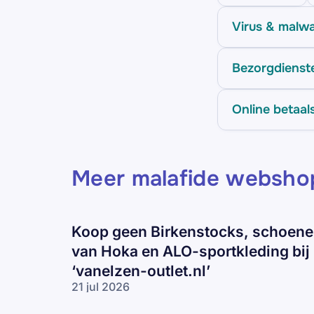
Virus & malw
Bezorgdienst
Online betaal
Meer malafide websho
Koop geen Birkenstocks, schoen
van Hoka en ALO-sportkleding bij
‘vanelzen-outlet.nl’
21 jul 2026
Koop geen
Birkenstocks,