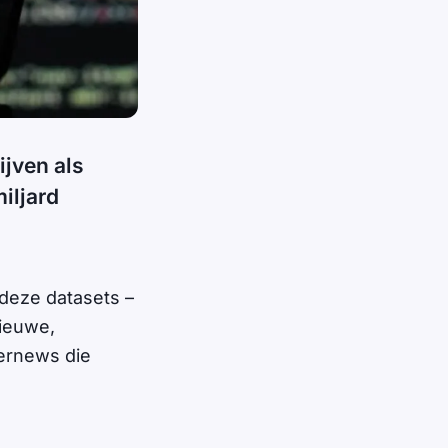
ijven als
iljard
 deze datasets –
nieuwe,
bernews die