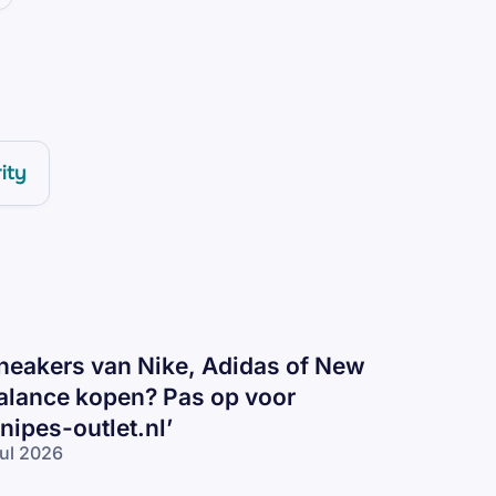
ity
neakers van Nike, Adidas of New
alance kopen? Pas op voor
snipes-outlet.nl’
jul 2026
eakers
n