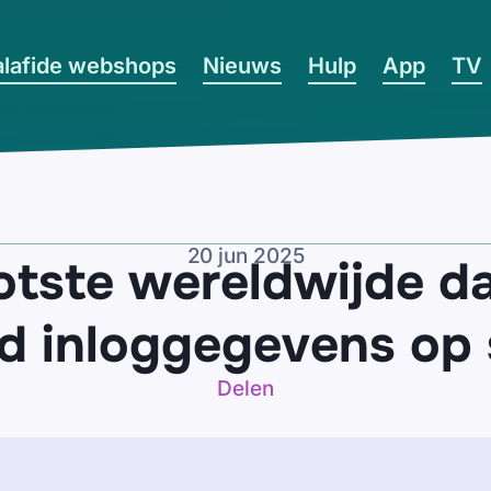
lafide webshops
Nieuws
Hulp
App
TV
20 jun 2025
otste wereldwijde dat
rd inloggegevens op 
Delen