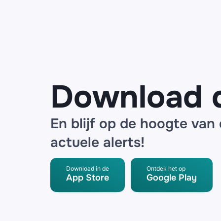
schoenen
van Hoka en
ALO-
sportkleding
bij ‘vanelzen-
outlet.nl’
Download 
En blijf op de hoogte van
actuele alerts!
Download in de
Ontdek het op
App Store
Google Play