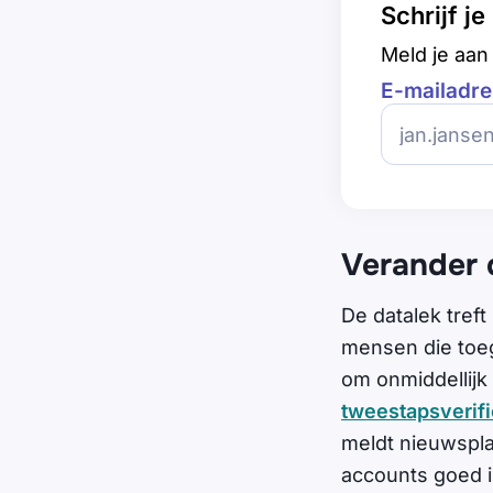
Schrijf j
Meld je aan 
E-mailadre
Verander 
De datalek tref
mensen die toeg
om onmiddellijk 
tweestapsverifi
meldt nieuwspla
accounts goed i