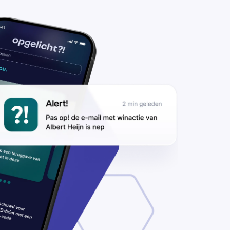
ke,
idas
 New
lance
pen?
s op
or
nipes-
tlet.nl’