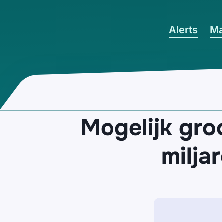
Ga naar hoofdinhoud
Alerts
Ma
Mogelijk gro
milja