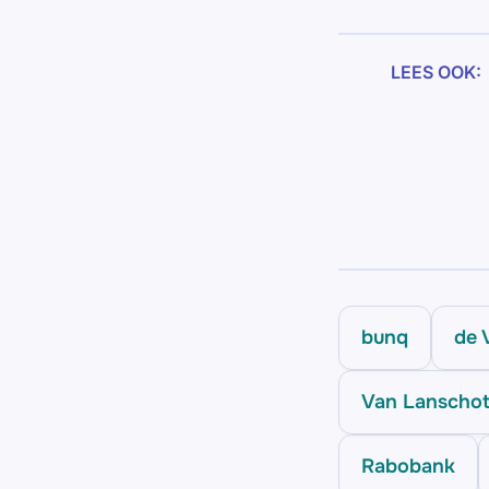
LEES OOK:
bunq
de 
Van Lanscho
Rabobank