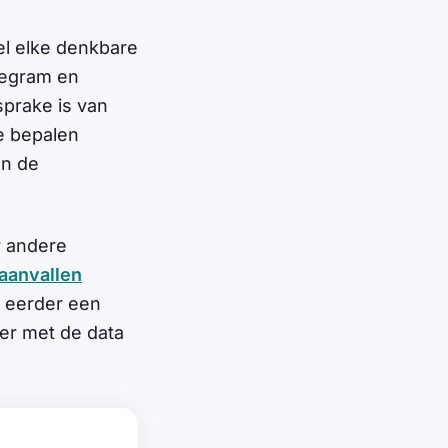
el elke denkbare
legram en
sprake is van
e bepalen
en de
r andere
aanvallen
l eerder een
er met de data