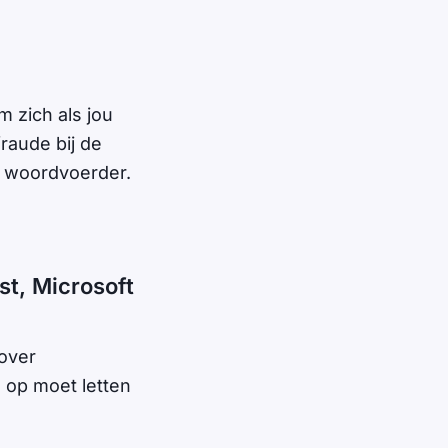
 zich als jou
raude bij de
n woordvoerder.
st, Microsoft
over
e op moet letten