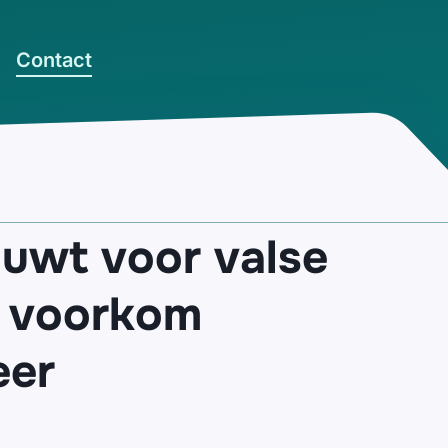
Contact
huwt voor valse
, voorkom
eer