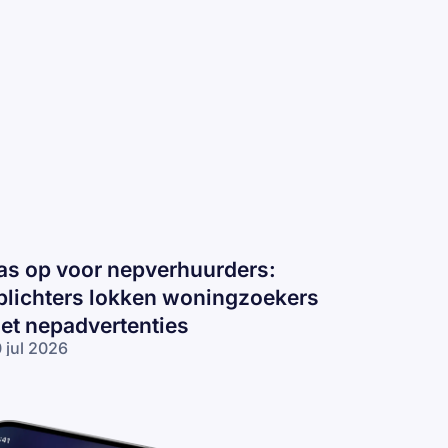
as op voor nepverhuurders:
plichters lokken woningzoekers
et nepadvertenties
 jul 2026
s op voor
pverhuurders:
lichters
kken
ningzoekers