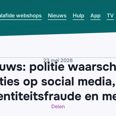
lafide webshops
Nieuws
Hulp
App
TV
23 mei 2026
euws: politie waarsc
ties op social media
entiteitsfraude en m
Delen