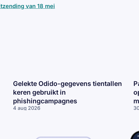
uitzending van 18 mei
Gelekte Odido-gegevens tientallen
P
keren gebruikt in
o
phishingcampagnes
m
4 aug 2026
30
Gelekte Odido-
Pa
gegevens tientallen
ne
keren gebruikt in
op
phishingcampagnes
lo
wo