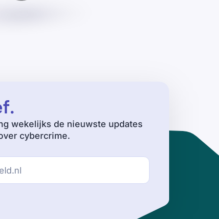
ef
.
ng wekelijks de nieuwste updates
ver cybercrime.