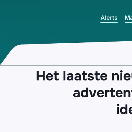
Ga naar hoofdinhoud
Alerts
Ma
Het laatste ni
adverten
id