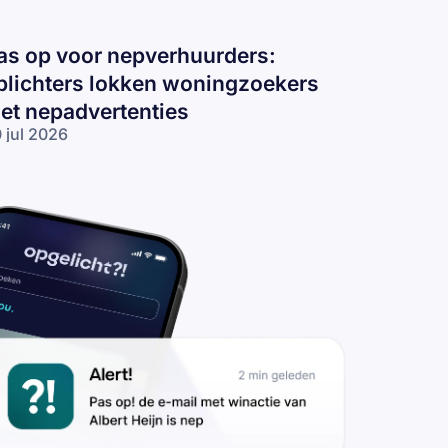
as op voor nepverhuurders:
plichters lokken woningzoekers
et nepadvertenties
 jul 2026
s op voor
pverhuurders:
lichters
kken
ningzoekers
t
padvertenties