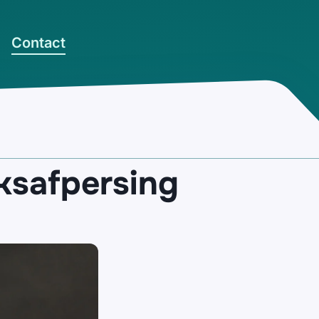
Contact
ksafpersing