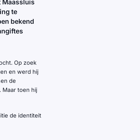
t Maassluis
ing te
ben bekend
angiftes
ocht. Op zoek
en en werd hij
nen de
 Maar toen hij
ie de identiteit