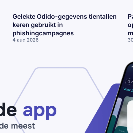
Gelekte Odido-gegevens tientallen
P
keren gebruikt in
o
phishingcampagnes
m
4 aug 2026
30
Gelekte Odido-
Pa
gegevens tientallen
ne
keren gebruikt in
op
phishingcampagnes
lo
wo
me
ne
de
app
 de meest