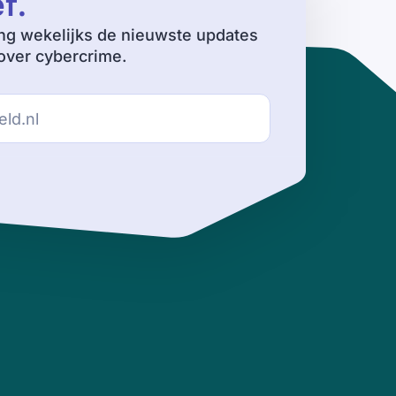
ef
.
ng wekelijks de nieuwste updates
ver cybercrime.