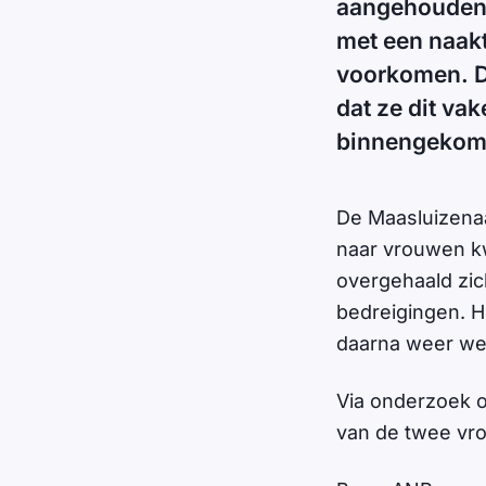
aangehouden 
met een naakt
voorkomen. D
dat ze dit va
binnengekom
De Maasluizenaa
naar vrouwen kw
overgehaald zic
bedreigingen. H
daarna weer werd
Via onderzoek o
van de twee vr