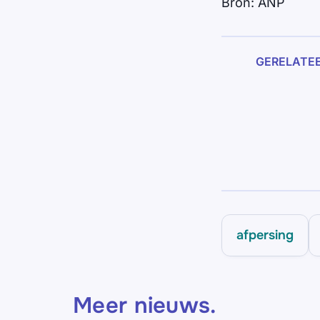
Bron: ANP
GERELATE
afpersing
Meer nieuws
.