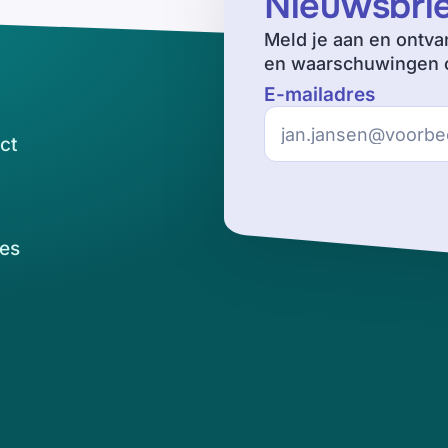
Nieuwsbri
Meld je aan en ontva
en waarschuwingen o
E-mailadres
ct
es