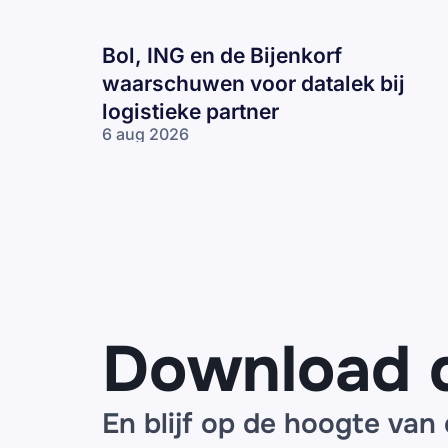
Bol, ING en de Bijenkorf
waarschuwen voor datalek bij
logistieke partner
6 aug 2026
Bol, ING en
de Bijenkorf
waarschuwen
voor datalek
bij logistieke
partner
Download 
En blijf op de hoogte van