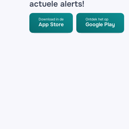
actuele alerts!
Download in de
Ontdek het op
App Store
Google Play