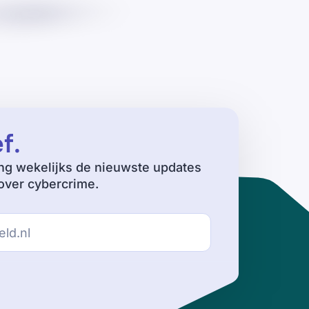
ef
.
ng wekelijks de nieuwste updates
ver cybercrime.