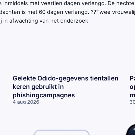
s inmiddels met veertien dagen verlengd. De hechte
rdachten is met 60 dagen verlengd. ??Twee vrouweli
rij in afwachting van het onderzoek
Gelekte Odido-gegevens tientallen
P
keren gebruikt in
o
phishingcampagnes
m
4 aug 2026
30
Gelekte Odido-
Pa
gegevens tientallen
ne
keren gebruikt in
op
phishingcampagnes
lo
wo