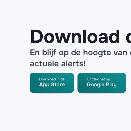
partner
Download 
En blijf op de hoogte van
actuele alerts!
Download in de
Ontdek het op
App Store
Google Play