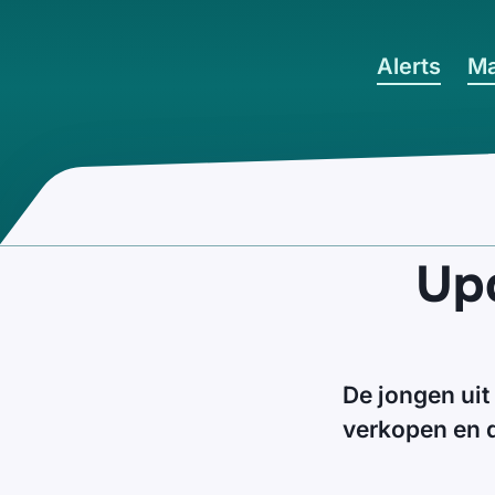
Ga naar hoofdinhoud
Alerts
Ma
Upd
De jongen uit
verkopen en d