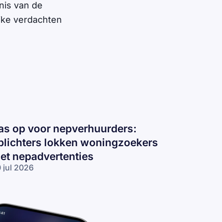
nis van de
jke verdachten
as op voor nepverhuurders:
plichters lokken woningzoekers
et nepadvertenties
 jul 2026
s op voor
pverhuurders:
lichters
kken
ningzoekers