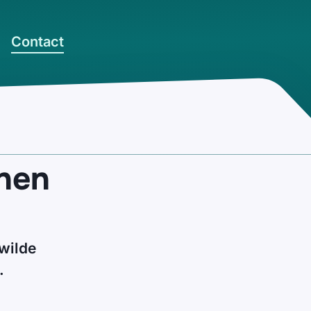
Contact
onen
wilde
.