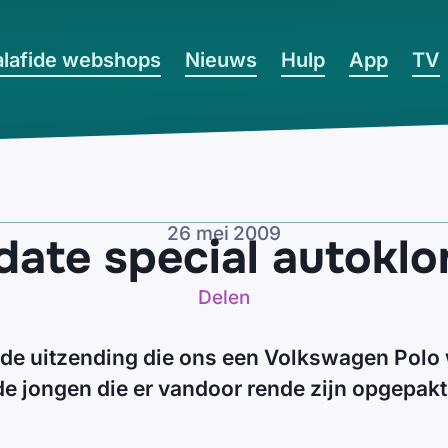
lafide webshops
Nieuws
Hulp
App
TV
26 mei 2009
ate special autokl
Delen
 de uitzending die ons een Volkswagen Polo 
e jongen die er vandoor rende zijn opgepakt