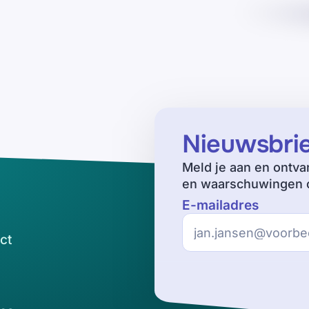
Nieuwsbri
Meld je aan en ontva
en waarschuwingen o
E-mailadres
ct