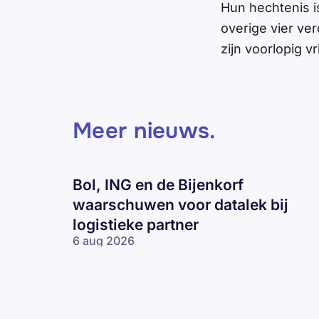
Hun hechtenis i
overige vier ve
zijn voorlopig v
Meer nieuws
.
Bol, ING en de Bijenkorf
waarschuwen voor datalek bij
logistieke partner
6 aug 2026
Bol, ING en
de Bijenkorf
waarschuwen
voor datalek
bij logistieke