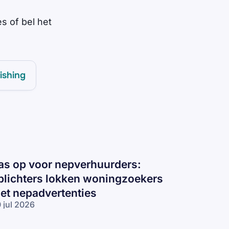
s of bel het
ishing
as op voor nepverhuurders:
plichters lokken woningzoekers
et nepadvertenties
 jul 2026
s op voor
pverhuurders: