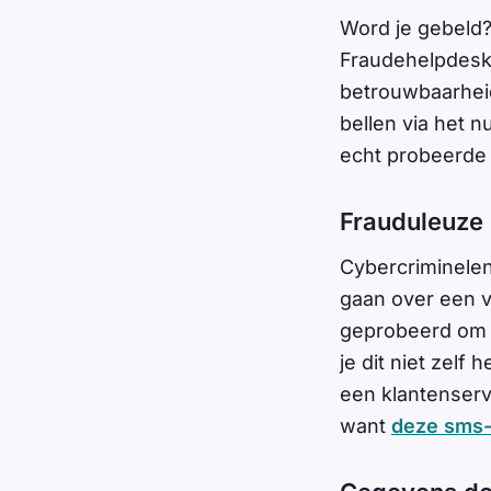
Word je gebeld? 
Fraudehelpdesk 
betrouwbaarheid
bellen via het n
echt probeerde 
Frauduleuze
Cybercriminele
gaan over een v
geprobeerd om e
je dit niet zel
een klantenservi
want
deze sms-b