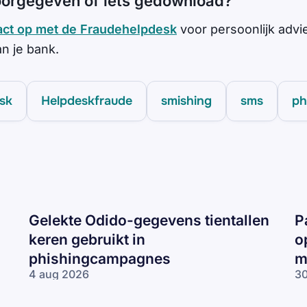
orgegeven of iets gedownload?
act op met de Fraudehelpdesk
voor persoonlijk advie
 je bank.
sk
Helpdeskfraude
smishing
sms
ph
Gelekte Odido-gegevens tientallen
P
keren gebruikt in
o
phishingcampagnes
m
4 aug 2026
30
Gelekte Odido-
Pa
gegevens tientallen
ne