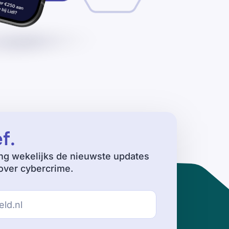
ef
.
ng wekelijks de nieuwste updates
ver cybercrime.