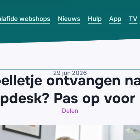
lafide webshops
Nieuws
Hulp
App
TV
29 jun 2026
elletje ontvangen 
pdesk? Pas op voor 
Delen