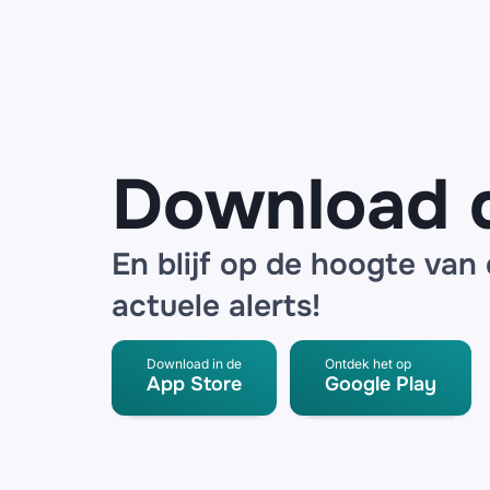
waarschuwen
voor datalek
bij logistieke
partner
Download 
En blijf op de hoogte van
actuele alerts!
Download in de
Ontdek het op
App Store
Google Play