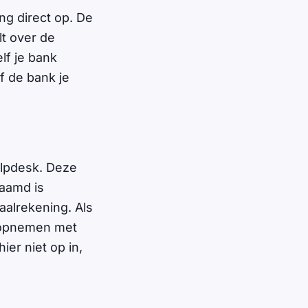
ng direct op. De
lt over de
lf je bank
f de bank je
lpdesk. Deze
naamd is
alrekening. Als
n opnemen met
ier niet op in,