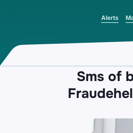
Ga naar hoofdinhoud
Alerts
Ma
Sms of b
Fraudehel