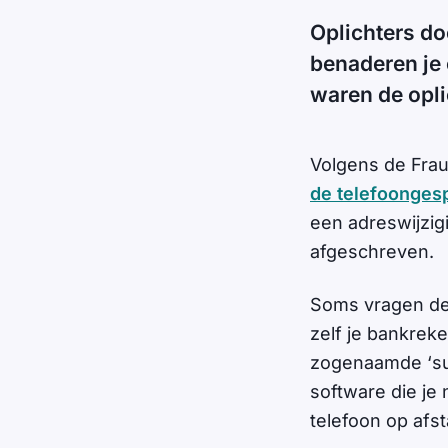
Oplichters d
benaderen je
waren de oplic
Volgens de Frau
de telefoonges
een adreswijzig
afgeschreven.
Soms vragen de 
zelf je bankrek
zogenaamde ‘sup
software die je 
telefoon op afs