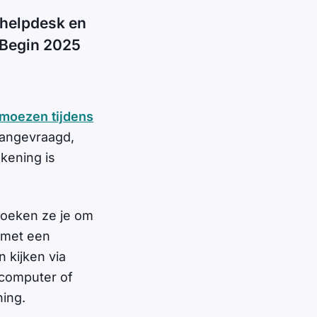
ehelpdesk en
 Begin 2025
moezen tijdens
aangevraagd,
kening is
zoeken ze je om
 met een
 kijken via
 computer of
ning.