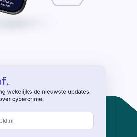
ef
.
ng wekelijks de nieuwste updates
ver cybercrime.