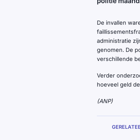
politie maan
De invallen war
faillissementsf
administratie z
genomen. De pol
verschillende b
Verder onderzoe
hoeveel geld de 
(ANP)
GERELATE