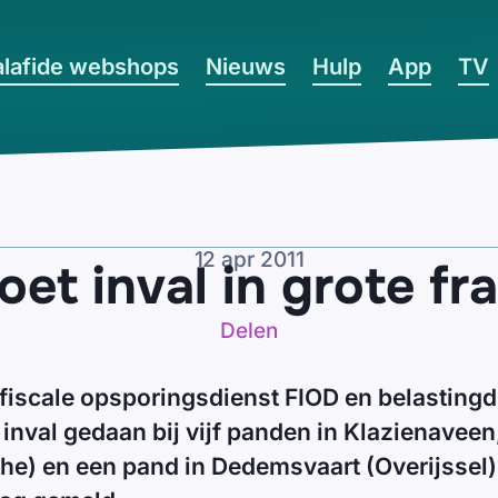
lafide webshops
Nieuws
Hulp
App
TV
12 apr 2011
doet inval in grote f
Delen
e fiscale opsporingsdienst FIOD en belasting
nval gedaan bij vijf panden in Klazienavee
he) en een pand in Dedemsvaart (Overijssel).