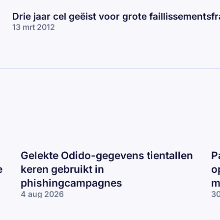
Drie jaar cel geëist voor grote faillissementsf
13 mrt 2012
Gelekte Odido-gegevens tientallen
P
e
keren gebruikt in
o
phishingcampagnes
m
4 aug 2026
30
Gelekte Odido-
Pa
gegevens tientallen
ne