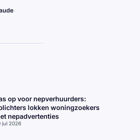
raude
as op voor nepverhuurders:
plichters lokken woningzoekers
et nepadvertenties
 jul 2026
s op voor
pverhuurders: