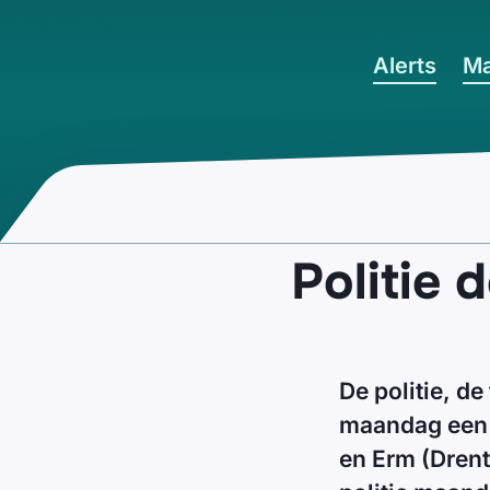
Ga naar hoofdinhoud
Alerts
Ma
Politie 
De politie, d
maandag een i
en Erm (Drent