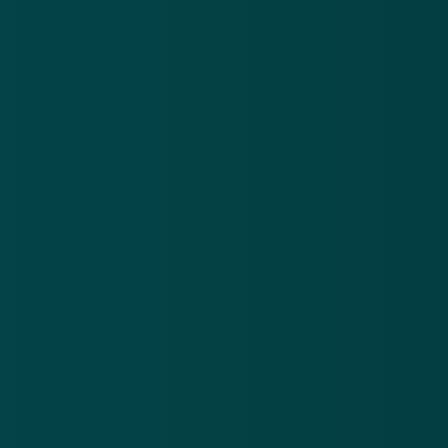
Nieuwsbrief
.
Meld je aan en ontvang wekelijks de nieuwste
updates en waarschuwingen over cybercrime.
E-mailadres
Over
Contact
Privacy statement