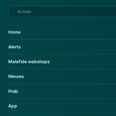
Ga naar hoofdinhoud
21 jun 2019
Home
Parkeerboete leidt tot garage
Alerts
met jetski van witwasser
Delen
Malafide webshops
Nieuws
Hulp
App