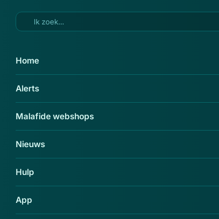
Ga naar hoofdinhoud
4 nov 2025
Home
Opsporing Verzocht FLITS van 3
Alerts
november: kijk uit voor
fatbikefraude en datingfraude!
Malafide webshops
Delen
Nieuws
Hulp
App