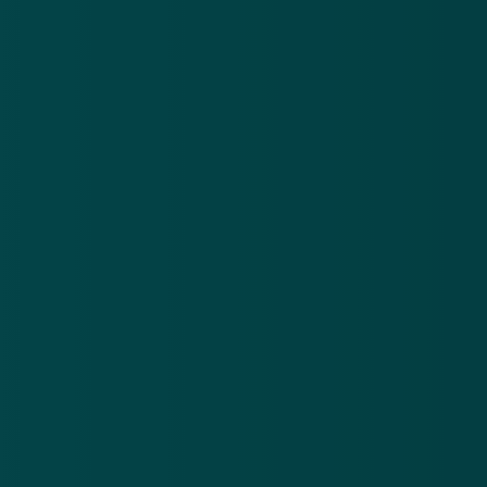
Nieuwsbrief
.
Meld je aan en ontvang wekelijks de nieuwste
updates en waarschuwingen over cybercrime.
E-mailadres
Over
Contact
Privacy statement
App
Algemene voorwaarden