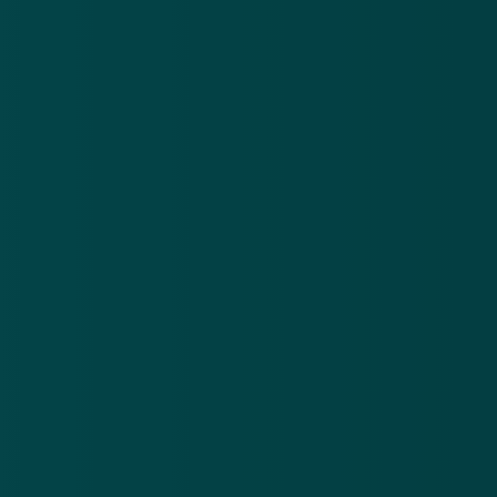
bekend dat de twee aanhoudingen een gevolg zijn
van nauwe samenwerking met de Duitse justitie,
onder meer in Krefeld.
Bron: ANP
Meer nieuws
.
Bol, ING en de Bijenkorf waarschuwen voor datalek
Ge
bij logistieke partner
ph
6 aug 2026
4 
Bol, ING en
Ge
de Bijenkorf
ge
waarschuwen
ke
Download de
app
voor datalek
ph
bij logistieke
En blijf op de hoogte van de meest actuele alerts!
partner