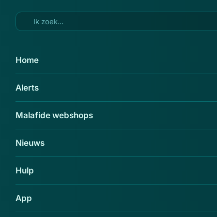
Ga naar hoofdinhoud
26 jun 2014
Home
Grieken lichten 360.000
Alerts
gokkers op
Delen
Malafide webshops
Nieuws
Hulp
App