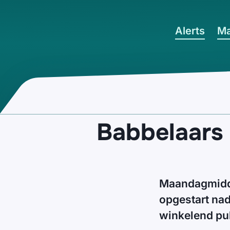
Ga naar hoofdinhoud
Alerts
Ma
Babbelaars
Maandagmiddag
opgestart nad
winkelend pu