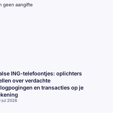
n geen aangifte
alse ING-telefoontjes: oplichters
ellen over verdachte
nlogpogingen en transacties op je
ekening
 jul 2026
lse ING-
lefoontjes: