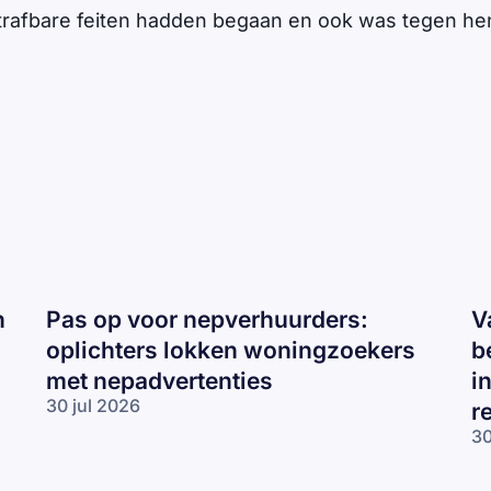
rafbare feiten hadden begaan en ook was tegen he
n
Pas op voor nepverhuurders:
V
oplichters lokken woningzoekers
b
met nepadvertenties
i
30 jul 2026
r
Pas op voor
30
nepverhuurders:
Va
oplichters
te
lokken