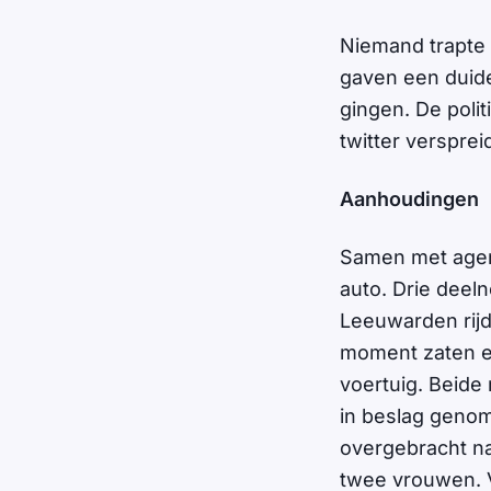
Niemand trapte 
gaven een duide
gingen. De poli
twitter versprei
Aanhoudingen
Samen met agen
auto. Drie deel
Leeuwarden rijd
moment zaten ee
voertuig. Beid
in beslag geno
overgebracht na
twee vrouwen. 