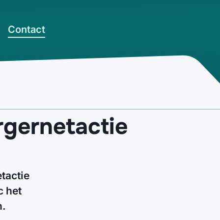
Contact
gernetactie
tactie
c het
n.