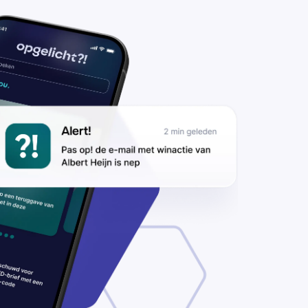
lichters
llen over
rdachte
logpogingen
 transacties
 je rekening