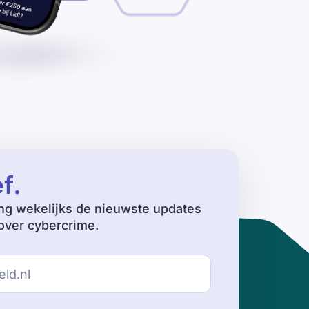
ef
.
ng wekelijks de nieuwste updates
ver cybercrime.