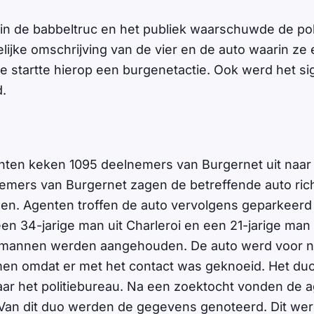
in de babbeltruc en het publiek waarschuwde de poli
lijke omschrijving van de vier en de auto waarin ze
tie startte hierop een burgenetactie. Ook werd het s
d.
ten keken 1095 deelnemers van Burgernet uit naa
nemers van Burgernet zagen de betreffende auto ric
en. Agenten troffen de auto vervolgens geparkeerd
n 34-jarige man uit Charleroi en een 21-jarige man u
e mannen werden aangehouden. De auto werd voor 
men omdat er met het contact was geknoeid. Het du
ar het politiebureau. Na een zoektocht vonden de 
Van dit duo werden de gegevens genoteerd. Dit we