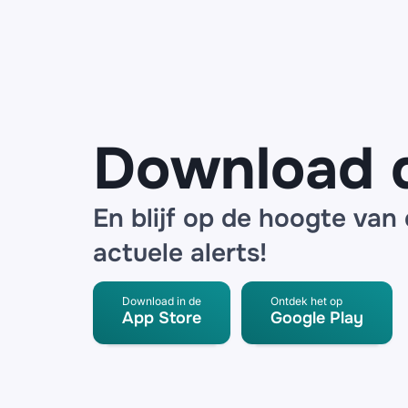
Download 
En blijf op de hoogte van
actuele alerts!
Download in de
Ontdek het op
App Store
Google Play