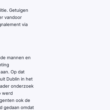
tie. Getuigen
 er vandoor
ignalement via
r de mannen en
hting
 aan. Op dat
it Dublin in het
nader onderzoek
o werd
agenten ook de
rd gedaan omdat