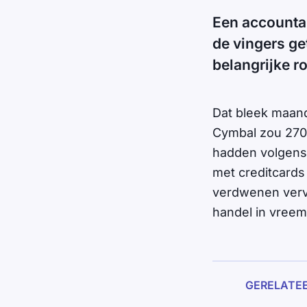
Een accountan
de vingers ge
belangrijke r
Dat bleek maand
Cymbal zou 270 
hadden volgens 
met creditcards 
verdwenen verv
handel in vreem
GERELATE