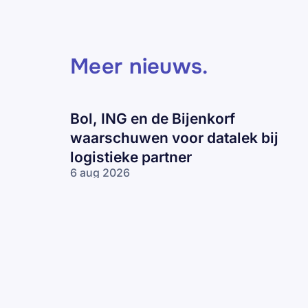
Meer nieuws
.
Bol, ING en de Bijenkorf
waarschuwen voor datalek bij
logistieke partner
6 aug 2026
Bol, ING en
de Bijenkorf
waarschuwen
voor datalek
bij logistieke
partner