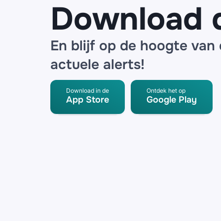
Download 
En blijf op de hoogte van
actuele alerts!
Download in de
Ontdek het op
App Store
Google Play