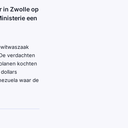
 in Zwolle op
inisterie een
e witwaszaak
 De verdachten
zolanen kochten
 dollars
nezuela waar de