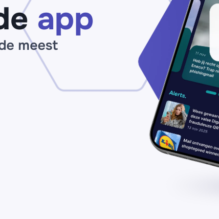
de
app
 de meest