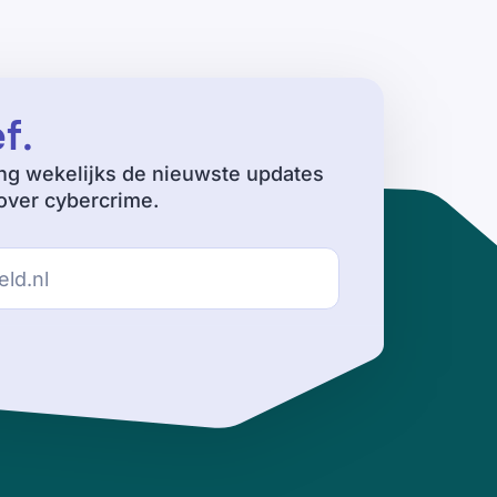
ef
.
ng wekelijks de nieuwste updates
ver cybercrime.