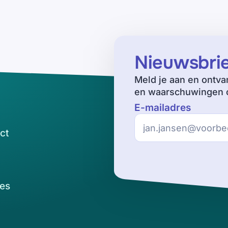
Nieuwsbri
Meld je aan en ontva
en waarschuwingen o
E-mailadres
ct
es