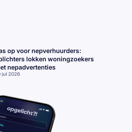
as op voor nepverhuurders:
plichters lokken woningzoekers
et nepadvertenties
 jul 2026
s op voor
pverhuurders:
lichters
kken
ningzoekers
t
padvertenties