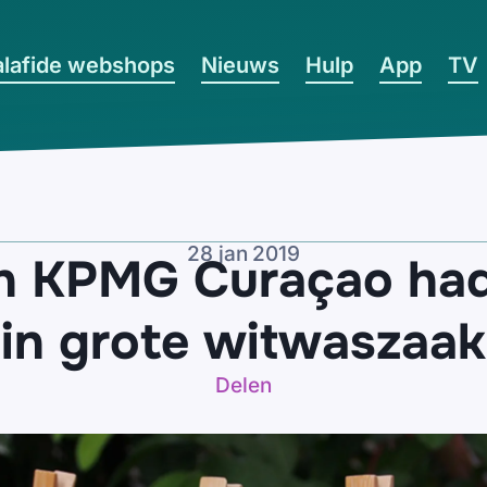
lafide webshops
Nieuws
Hulp
App
TV
28 jan 2019
 KPMG Curaçao had 
in grote witwaszaak
Delen