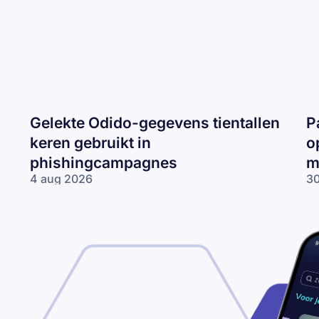
Gelekte Odido-gegevens tientallen
P
keren gebruikt in
o
phishingcampagnes
m
4 aug 2026
30
Gelekte Odido-
Pa
gegevens tientallen
ne
keren gebruikt in
op
phishingcampagnes
lo
wo
me
ne