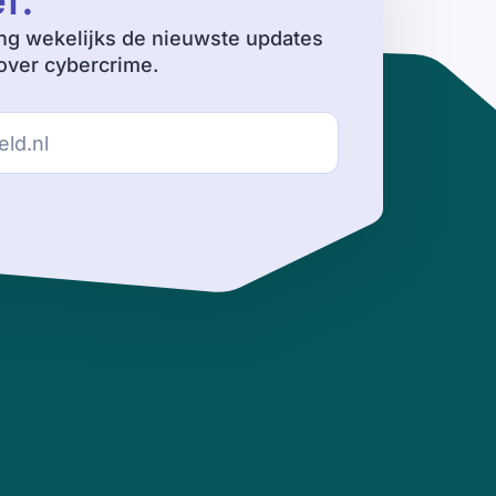
ef
.
ng wekelijks de nieuwste updates
ver cybercrime.