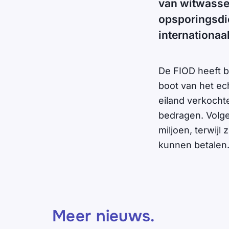
van witwassen
opsporingsdi
internationa
De FIOD heeft b
boot van het ec
eiland verkocht
bedragen. Volge
miljoen, terwij
kunnen betalen
Meer nieuws
.