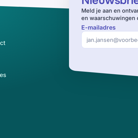
Nieuwsbri
Meld je aan en ontva
en waarschuwingen o
E-mailadres
ct
es