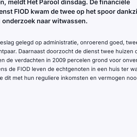
, meldt Het Parool dinsdag. De financiële
enst FIOD kwam de twee op het spoor dankzi
al onderzoek naar witwassen.
eslag gelegd op administratie, onroerend goed, twe
htpaar. Daarnaast doorzocht de dienst twee huizen o
en de verdachten in 2009 percelen grond voor onve
ns de FIOD leven de echtgenoten in een huis ter wa
l ze dit met hun reguliere inkomsten en vermogen no
.