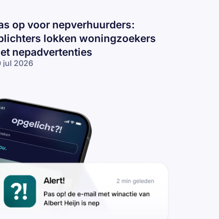
as op voor nepverhuurders:
plichters lokken woningzoekers
et nepadvertenties
 jul 2026
s op voor
pverhuurders:
lichters
kken
ningzoekers
t
padvertenties