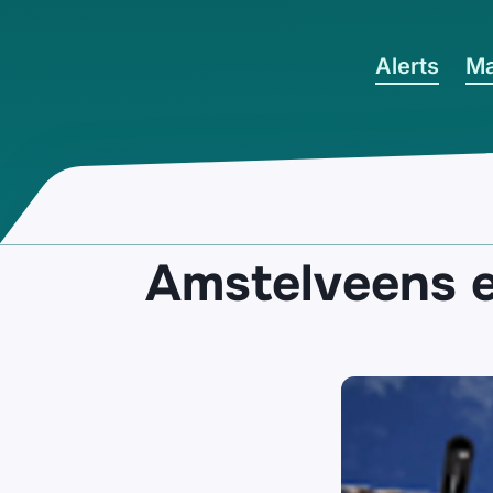
Ga naar hoofdinhoud
Alerts
Ma
Amstelveens 