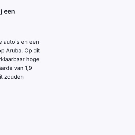
j een
e auto's en een
p Aruba. Op dit
rklaarbaar hoge
arde van 1,9
oit zouden