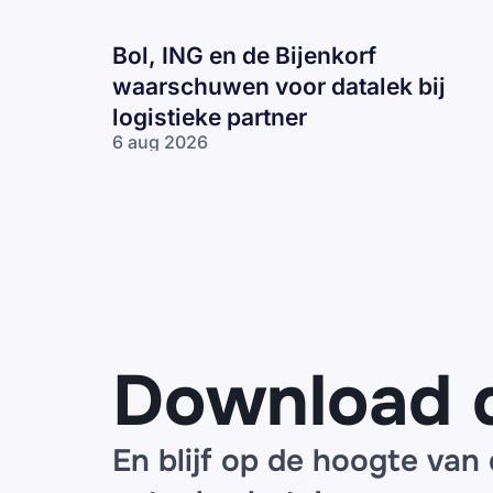
Bol, ING en de Bijenkorf
waarschuwen voor datalek bij
logistieke partner
6 aug 2026
Bol, ING en
de Bijenkorf
waarschuwen
voor datalek
bij logistieke
partner
Download 
En blijf op de hoogte van