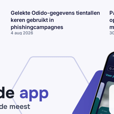
Gelekte Odido-gegevens tientallen
P
keren gebruikt in
o
phishingcampagnes
m
4 aug 2026
30
Gelekte Odido-
Pa
gegevens tientallen
ne
keren gebruikt in
op
phishingcampagnes
lo
wo
me
ne
de
app
 de meest