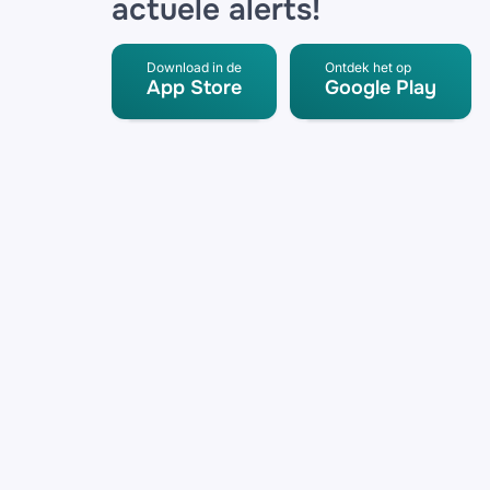
actuele alerts!
Download in de
Ontdek het op
App Store
Google Play