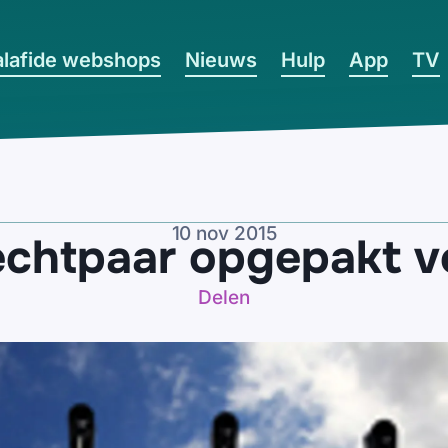
lafide webshops
Nieuws
Hulp
App
TV
10 nov 2015
echtpaar opgepakt v
Delen