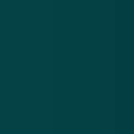
Nieuwsbrief
.
Meld je aan en ontvang wekelijks de nieuwste
updates en waarschuwingen over cybercrime.
E-mailadres
Over
Contact
Privacy statement