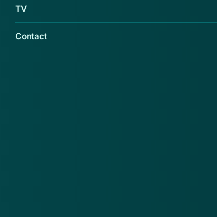
TV
Contact
www.opgeletopinternet.nl en
www.thuiswinkel.org waarschuwen voor de
webshop bcc-delft.com
De consument wordt geadviseerd om bij deze
webshop geen aankopen te doen. Reden daarvoor is
ondermeer dat de webshop misbruik maakt van het
logo van Thuiswinkel.org
Ook adverteren zij via gehackte Marktplaats-
accounts.