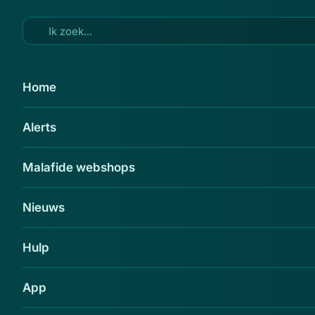
Ga naar hoofdinhoud
1 okt 2014
Home
'webshop BCC-delft.com is nep'
Alerts
Delen
Malafide webshops
Nieuws
Hulp
App